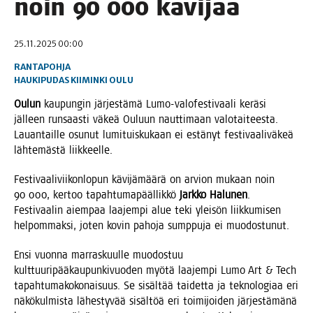
noin 90 000 kävijää
25.11.2025 00:00
RANTAPOHJA
HAUKIPUDAS
KIIMINKI
OULU
Oulun
kau­pun­gin jär­jes­tä­mä Lumo-valo­fes­ti­vaa­li kerä­si
jäl­leen run­saas­ti väkeä Ouluun naut­ti­maan valo­tai­tees­ta.
Lau­an­tail­le osu­nut lumi­tuis­ku­kaan ei estä­nyt fes­ti­vaa­li­vä­keä
läh­te­mäs­tä liikkeelle.
Fes­ti­vaa­li­vii­kon­lo­pun kävi­jä­mää­rä on arvion mukaan noin
90 000, ker­too tapah­tu­ma­pääl­lik­kö
Jark­ko Halu­nen
.
Fes­ti­vaa­lin aiem­paa laa­jem­pi alue teki ylei­sön liik­ku­mi­sen
hel­pom­mak­si, joten kovin paho­ja sump­pu­ja ei muodostunut.
Ensi vuon­na mar­ras­kuul­le muo­dos­tuu
kult­tuu­ri­pää­kau­pun­ki­vuo­den myö­tä laa­jem­pi Lumo Art & Tech
tapah­tu­ma­ko­ko­nai­suus. Se sisäl­tää tai­det­ta ja tek­no­lo­gi­aa eri
näkö­kul­mis­ta lähes­ty­vää sisäl­töä eri toi­mi­joi­den jär­jes­tä­mä­nä