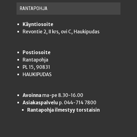
RAN­TA­POH­JA
Käyntiosoite
Revontie 2, II krs, ovi C, Haukipudas
Postiosoite
Rantapohja
PL 15, 90831
HAUKIPUDAS
Avoinna
ma-pe 8.30-16.00
Asiakaspalvelu
p. 044-714 7800
Rantapohja ilmestyy torstaisin