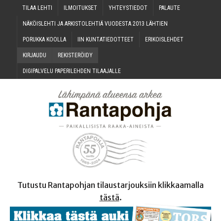
TILAA LEH­TI
ILMOI­TUK­SET
YHTEYS­TIE­DOT
PALAU­TE
NÄKÖIS­LEH­TI JA ARKIS­TO­LEH­TIÄ VUO­DES­TA 2013 LÄHTIEN
PORUK­KA KOOLLA
IIN KUN­TA­TIE­DOT­TEET
ERI­KOIS­LEH­DET
KIR­JAU­DU
REKIS­TE­RÖI­DY
DIGI­PAL­VE­LU PAPE­RI­LEH­DEN TILAAJALLE
Tutustu Rantapohjan tilaustarjouksiin klikkaamalla
tästä
.