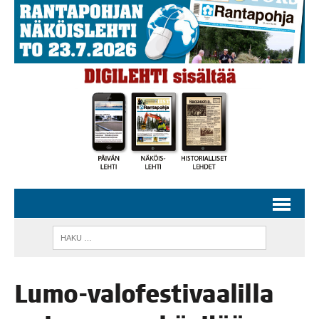
Lumo-valo­fes­ti­vaa­lil­la