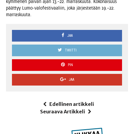
kym­me­nen päi­vän ajan 13.–22. mar­ras­kuu­ta. Koko­nai­suus
päät­tyy Lumo-valo­fes­ti­vaa­liin, joka jär­jes­te­tään 19.–22.
marraskuuta.
JAA
TWIITTI
PIN
JAA
Edellinen artikkeli
Seuraava Artikkeli