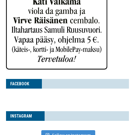
FACE­BOOK
INS­TA­GRAM