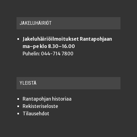
JAKE­LU­HÄI­RIÖT
Jakeluhäiriöilmoitukset Rantapohjaan
ma–pe klo 8.30–16.00
Puhelin: 044-714 7800
YLEISTÄ
Ran­ta­poh­jan historiaa
Rekis­te­ri­se­los­te
Tilauseh­dot