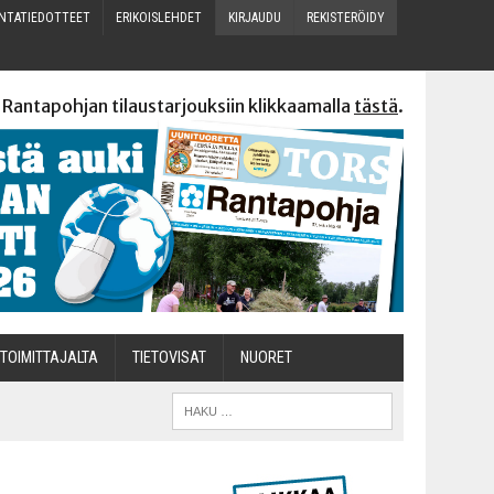
N­TA­TIE­DOT­TEET
ERI­KOIS­LEH­DET
KIR­JAU­DU
REKIS­TE­RÖI­DY
 Rantapohjan tilaustarjouksiin klikkaamalla
tästä
.
TOI­MIT­TA­JAL­TA
TIETOVISAT
NUO­RET