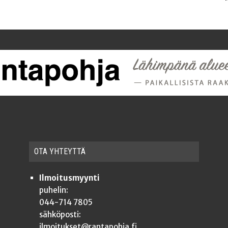
OTA YHTEYT­TÄ
Ilmoitusmyynti
puhelin:
044-714 7805
sähköposti:
ilmoitukset@rantapohja.fi