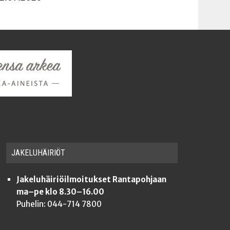
JAKE­LU­HÄI­RIÖT
Jakeluhäiriöilmoitukset Rantapohjaan
ma–pe klo 8.30–16.00
Puhelin: 044-714 7800