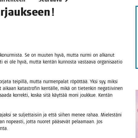
STA
korjaukseen!
a teko­nur­mis­ta. Se on muu­ten hyvä, mut­ta nur­mi on alka­nut
t­ti ei ole hyvä, mut­ta ken­tän kun­nos­ta vas­taa­va orga­ni­saa­tio
­ja­ta tei­pil­lä, mut­ta nur­men­pa­lat röpöt­tää. Yksi syy, mik­si
 aikaan kata­stro­fin ken­täl­le, mikä on tie­ten­kin nega­tii­vi­nen
 saa­da kor­rek­ti, kos­ka sitä käyt­tää moni jouk­kue. Ken­tän
ajak­si se sul­jet­tai­siin ja että sii­hen menee rahaa. Mie­les­tä­ni
m­man nopeas­ti, jot­ta nuo­ret pää­se­vät pelaa­maan. Jos
inta.