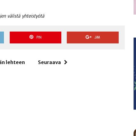
u­jen välis­tä yhteistyötä
PIN
JAA
än lehteen
Seuraava