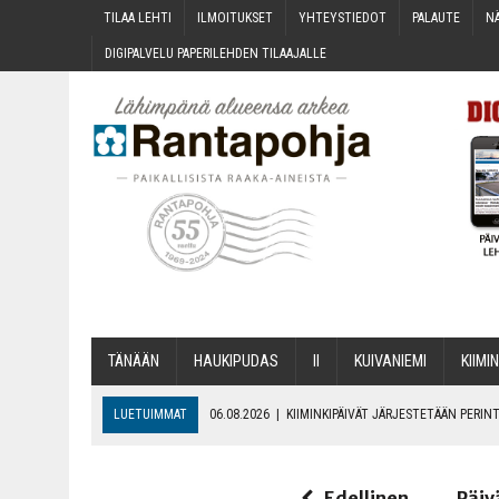
TILAA LEH­TI
ILMOI­TUK­SET
YHTEYS­TIE­DOT
PALAU­TE
NÄ
DIGI­PAL­VE­LU PAPE­RI­LEH­DEN TILAAJALLE
TÄNÄÄN
HAU­KI­PU­DAS
II
KUI­VA­NIE­MI
KII­MIN
LUETUIMMAT
06.08.2026
|
KII­MIN­KI­PÄI­VÄT JÄR­JES­TE­TÄÄN PER
06.08.2026
|
ONKS KAU­NOO NÄKYNY?
06.08.2026
|
MAKA­RO­NI­LAA­TI­KOL­LA ARKEEN
Edellinen
Päiv