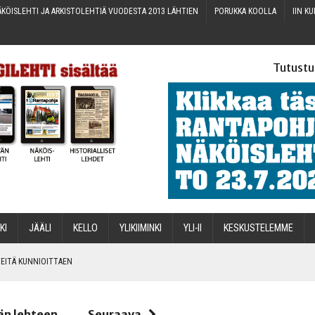
KÖIS­LEH­TI JA ARKIS­TO­LEH­TIÄ VUO­DES­TA 2013 LÄHTIEN
PORUK­KA KOOLLA
IIN KU
Tutustu
­KI
JÄÄ­LI
KEL­LO
YLI­KII­MIN­KI
YLI-II
KES­KUS­TE­LEM­ME
IN­TEI­TÄ KUNNIOITTAEN
än lehteen
Seuraava