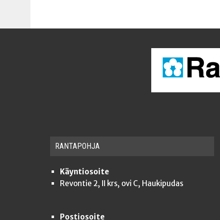
RAN­TA­POH­JA
Käyntiosoite
Revontie 2, II krs, ovi C, Haukipudas
Postiosoite