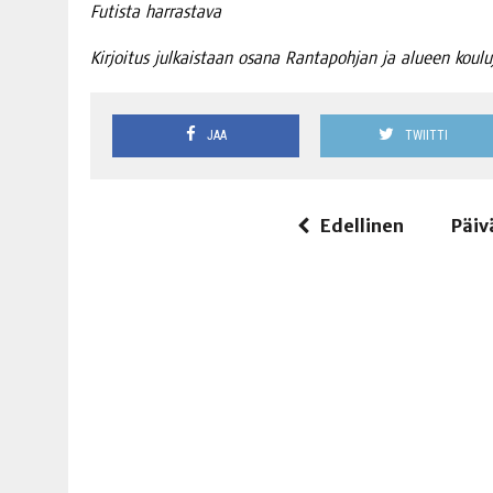
Futis­ta harrastava
Kir­joi­tus jul­kais­taan osa­na Ran­ta­poh­jan ja alu­een kou­l
JAA
TWIITTI
Edellinen
Päiv