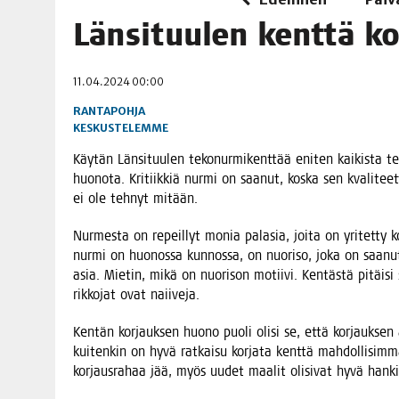
06.08.2026
|
OPIN­TOI­HIN KAN­SA­LAIS­OPIS­TOS­SA VOI SAA­DA AVUSTU
Län­si­tuu­len kent­tä 
08.08.2026
|
MENO­VINK­KE­JÄ LOP­PU­KE­SÄN TAPAHTUMIIN
11.04.2024 00:00
RANTAPOHJA
KESKUSTELEMME
Käy­tän Län­si­tuu­len teko­nur­mi­kent­tää eni­ten kai­kis­t
huo­no­ta. Kri­tiik­kiä nur­mi on saa­nut, kos­ka sen kva­li­tee
ei ole teh­nyt mitään.
Nur­mes­ta on repeil­lyt monia pala­sia, joi­ta on yri­tet­ty kor
nur­mi on huo­nos­sa kun­nos­sa, on nuo­ri­so, joka on saa­nut
asia. Mie­tin, mikä on nuo­ri­son motii­vi. Ken­täs­tä pitäi­si
rik­ko­jat ovat naiiveja.
Ken­tän kor­jauk­sen huo­no puo­li oli­si se, että kor­jauk­sen 
kui­ten­kin on hyvä rat­kai­su kor­ja­ta kent­tä mah­dol­li­si
kor­jaus­ra­haa jää, myös uudet maa­lit oli­si­vat hyvä hank