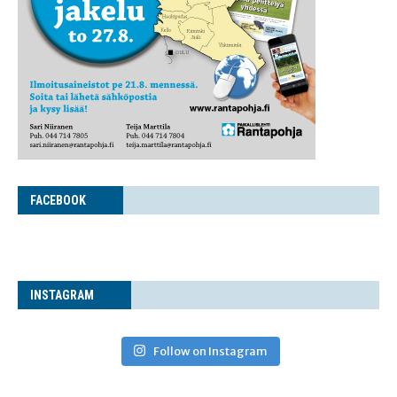
FACE­BOOK
INS­TA­GRAM
Follow on Instagram