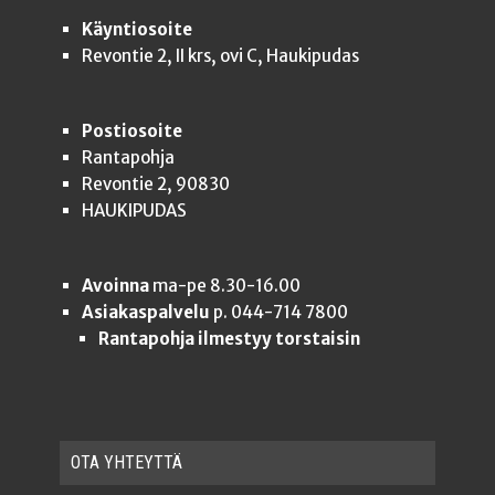
Käyntiosoite
Revontie 2, II krs, ovi C, Haukipudas
Postiosoite
Rantapohja
Revontie 2, 90830
HAUKIPUDAS
Avoinna
ma-pe 8.30-16.00
Asiakaspalvelu
p. 044-714 7800
Rantapohja ilmestyy torstaisin
OTA YHTEYT­TÄ