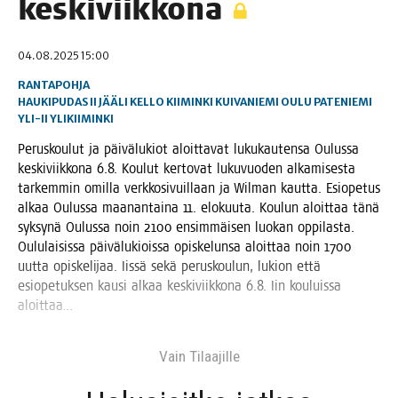
keskiviikkona
04.08.2025 15:00
RANTAPOHJA
HAUKIPUDAS
II
JÄÄLI
KELLO
KIIMINKI
KUIVANIEMI
OULU
PATENIEMI
YLI-II
YLIKIIMINKI
Perus­kou­lut ja päi­vä­lu­kiot aloit­ta­vat luku­kau­ten­sa Oulus­sa
kes­ki­viik­ko­na 6.8. Kou­lut ker­to­vat luku­vuo­den alka­mi­ses­ta
tar­kem­min omil­la verk­ko­si­vuil­laan ja Wil­man kaut­ta. Esio­pe­tus
alkaa Oulus­sa maa­nan­tai­na 11. elo­kuu­ta. Kou­lun aloit­taa tänä
syk­sy­nä Oulus­sa noin 2100 ensim­mäi­sen luo­kan oppi­las­ta.
Oulu­lai­sis­sa päi­vä­lu­kiois­sa opis­ke­lun­sa aloit­taa noin 1700
uut­ta opis­ke­li­jaa. Iis­sä sekä perus­kou­lun, lukion että
esio­pe­tuk­sen kausi alkaa kes­ki­viik­ko­na 6.8. Iin kou­luis­sa
aloittaa…
Vain Tilaa­jil­le