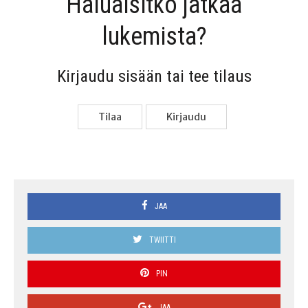
Haluai­sit­ko jat­kaa
lukemista?
Kir­jau­du sisään tai tee tilaus
Tilaa
Kir­jau­du
JAA
TWIITTI
PIN
JAA