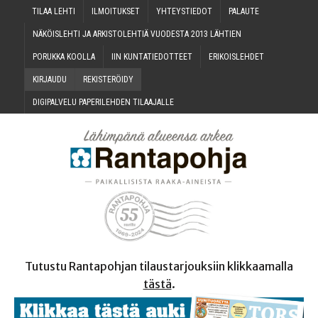
TILAA LEH­TI
ILMOI­TUK­SET
YHTEYS­TIE­DOT
PALAU­TE
NÄKÖIS­LEH­TI JA ARKIS­TO­LEH­TIÄ VUO­DES­TA 2013 LÄHTIEN
PORUK­KA KOOLLA
IIN KUN­TA­TIE­DOT­TEET
ERI­KOIS­LEH­DET
KIR­JAU­DU
REKIS­TE­RÖI­DY
DIGI­PAL­VE­LU PAPE­RI­LEH­DEN TILAAJALLE
Tutustu Rantapohjan tilaustarjouksiin klikkaamalla
tästä
.