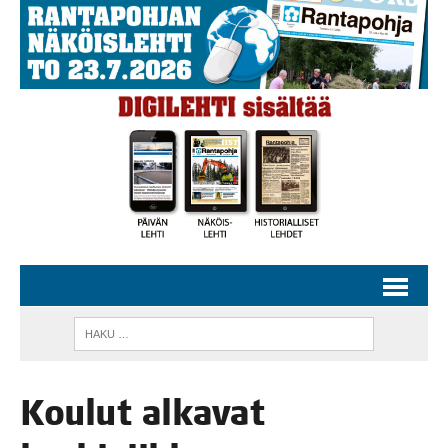
Kou­lut alka­vat