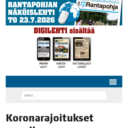
Koro­na­ra­joi­tuk­set