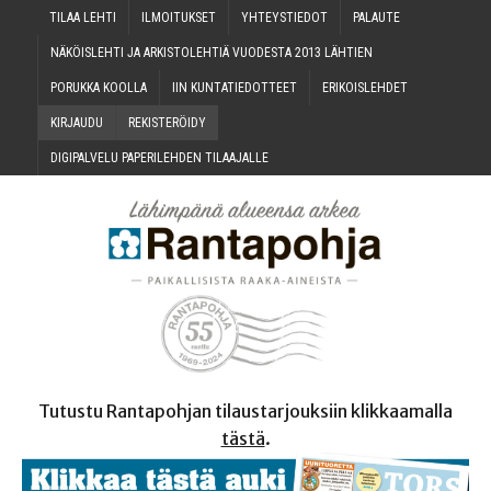
TILAA LEH­TI
ILMOI­TUK­SET
YHTEYS­TIE­DOT
PALAU­TE
NÄKÖIS­LEH­TI JA ARKIS­TO­LEH­TIÄ VUO­DES­TA 2013 LÄHTIEN
PORUK­KA KOOLLA
IIN KUN­TA­TIE­DOT­TEET
ERI­KOIS­LEH­DET
KIR­JAU­DU
REKIS­TE­RÖI­DY
DIGI­PAL­VE­LU PAPE­RI­LEH­DEN TILAAJALLE
Tutustu Rantapohjan tilaustarjouksiin klikkaamalla
tästä
.