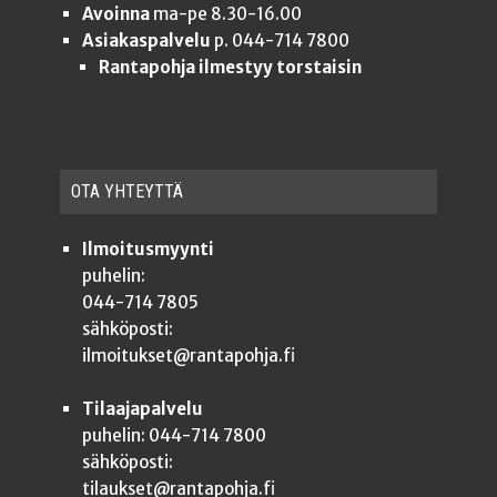
Avoinna
ma-pe 8.30-16.00
Asiakaspalvelu
p. 044-714 7800
Rantapohja ilmestyy torstaisin
OTA YHTEYT­TÄ
Ilmoitusmyynti
puhelin:
044-714 7805
sähköposti:
ilmoitukset@rantapohja.fi
Tilaajapalvelu
puhelin: 044-714 7800
sähköposti:
tilaukset@rantapohja.fi