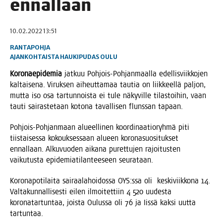
ennallaan
10.02.2022 13:51
RANTAPOHJA
AJANKOHTAISTA
HAUKIPUDAS
OULU
Koro­nae­pi­de­mia
jat­kuu Poh­jois-Poh­jan­maal­la edel­lis­viik­ko­jen
kal­tai­se­na. Viruk­sen aiheut­ta­maa tau­tia on liik­keel­lä pal­jon,
mut­ta iso osa tar­tun­nois­ta ei tule näky­vil­le tilas­toi­hin, vaan
tau­ti sai­ras­te­taan koto­na taval­li­sen fluns­san tapaan.
Poh­jois-Poh­jan­maan alu­eel­li­nen koor­di­naa­tio­ryh­mä piti
tiis­tai­ses­sa kokouk­ses­saan alu­een koro­na­suo­si­tuk­set
ennal­laan. Alku­vuo­den aika­na puret­tu­jen rajoi­tus­ten
vai­ku­tus­ta epi­de­mia­ti­lan­tee­seen seurataan.
Koro­na­po­ti­lai­ta sai­raa­la­hoi­dos­sa OYS:ssa oli kes­ki­viik­ko­na 14.
Val­ta­kun­nal­li­ses­ti eilen ilmoi­tet­tiin 4 520 uudes­ta
koro­na­tar­tun­taa, jois­ta Oulus­sa oli 76 ja Iis­sä kak­si uut­ta
tartuntaa.