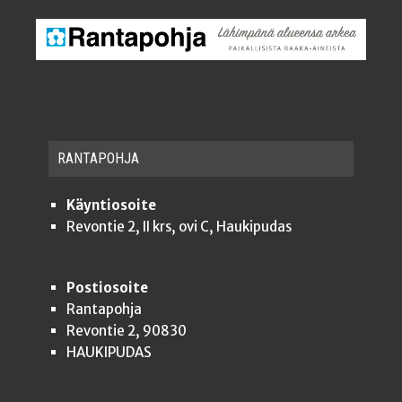
RAN­TA­POH­JA
Käyntiosoite
Revontie 2, II krs, ovi C, Haukipudas
Postiosoite
Rantapohja
Revontie 2, 90830
HAUKIPUDAS