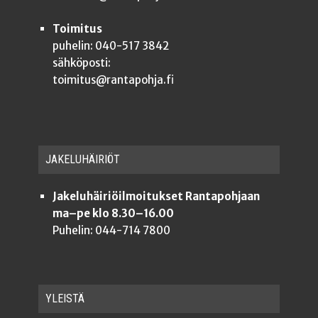
Toimitus
puhelin: 040-517 3842
sähköposti:
toimitus@rantapohja.fi
JAKE­LU­HÄI­RIÖT
Jakeluhäiriöilmoitukset Rantapohjaan
ma–pe klo 8.30–16.00
Puhelin: 044-714 7800
YLEISTÄ