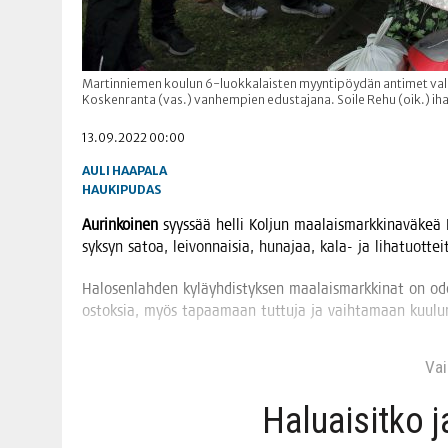
Martinniemen koulun 6-luokkalaisten myyntipöydän antimet valm
Koskenranta (vas.) vanhempien edustajana. Soile Rehu (oik.) iha
13.09.2022 00:00
AULI HAAPALA
HAUKIPUDAS
Aurin­koi­nen
syys­sää hel­li Kol­jun maa­lais­mark­ki­na­vä­ke
syk­syn satoa, lei­von­nai­sia, huna­jaa, kala- ja liha­tuot­tei­
Halo­sen­lah­den kyläyh­dis­tyk­sen maa­lais­mark­ki­nat on od
ostok­sia, myös tapaa­maan tut­tu­ja ja vaih­ta­maan kuu­lu
Vain
Haluai­sit­ko 