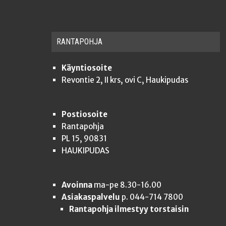
RAN­TA­POH­JA
Käyntiosoite
Revontie 2, II krs, ovi C, Haukipudas
Postiosoite
Rantapohja
PL 15, 90831
HAUKIPUDAS
Avoinna
ma-pe 8.30-16.00
Asiakaspalvelu
p. 044-714 7800
Rantapohja ilmestyy torstaisin