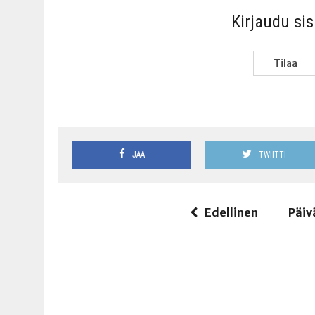
Kir­jau­du si
Tilaa
JAA
TWIITTI
Edellinen
Päiv