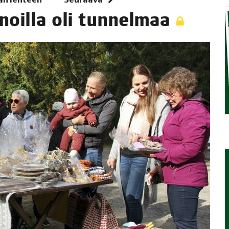
i­noil­la oli tunnelmaa
TAEN