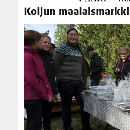
06.08.2026
|
TOI­VEI­DEN KOTI IISTÄ!
Kol­jun maa­lais­mark­k
06.08.2026
|
KII­MIN­KI­PÄI­VÄT JÄR­JES­TE­TÄÄN PERIN­TEI­TÄ KUNNIOIT