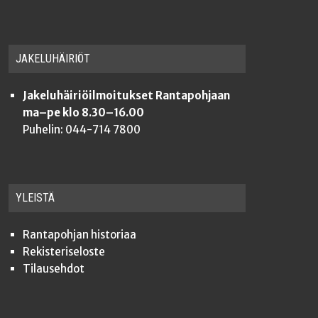
JAKE­LU­HÄI­RIÖT
Jakeluhäiriöilmoitukset Rantapohjaan
ma–pe klo 8.30–16.00
Puhelin: 044-714 7800
YLEISTÄ
Ran­ta­poh­jan historiaa
Rekis­te­ri­se­los­te
Tilauseh­dot