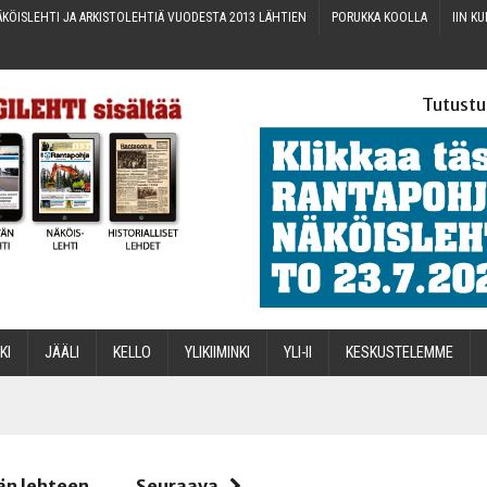
KÖIS­LEH­TI JA ARKIS­TO­LEH­TIÄ VUO­DES­TA 2013 LÄHTIEN
PORUK­KA KOOLLA
IIN KU
Tutustu
­KI
JÄÄ­LI
KEL­LO
YLI­KII­MIN­KI
YLI-II
KES­KUS­TE­LEM­ME
STA
än lehteen
Seuraava