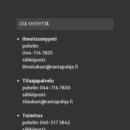
OTA YHTEYT­TÄ
Ilmoitusmyynti
puhelin:
044-714 7805
sähköposti:
ilmoitukset@rantapohja.fi
Tilaajapalvelu
puhelin: 044-714 7800
sähköposti:
tilaukset@rantapohja.fi
Toimitus
puhelin: 040-517 3842
sähköposti: