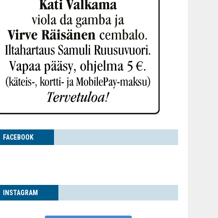
FACE­BOOK
INS­TA­GRAM