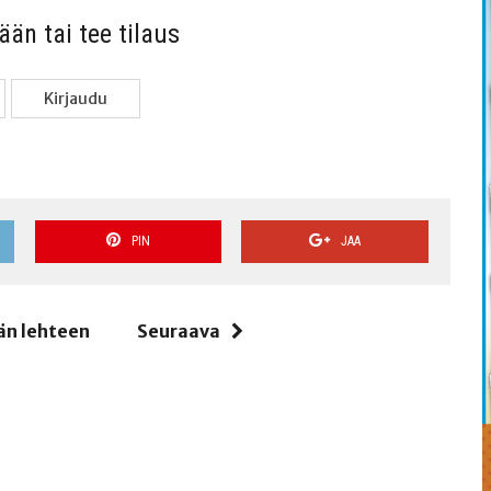
sään tai tee tilaus
Kir­jau­du
PIN
JAA
än lehteen
Seuraava