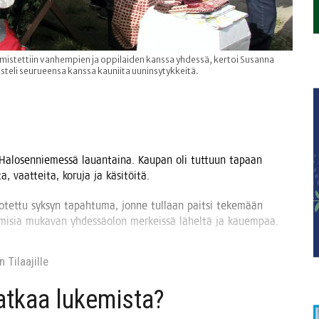
istettiin vanhempien ja oppilaiden kanssa yhdessä, kertoi Susanna
steli seurueensa kanssa kauniita uuninsytykkeitä.
ä Halo­sen­nie­mes­sä lau­an­tai­na. Kau­pan oli tut­tuun tapaan
ta, vaat­tei­ta, koru­ja ja käsitöitä.
o­tet­tu syk­syn tapah­tu­ma, jon­ne tul­laan pait­si teke­mään
­mi­sia muka­van yhdes­sä­olon mer­keis­sä lähel­tä ja kauempaa.
 Tilaa­jil­le
jat­kaa lukemista?