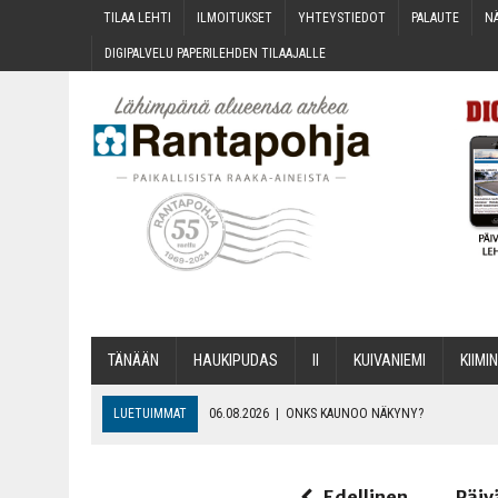
TILAA LEH­TI
ILMOI­TUK­SET
YHTEYS­TIE­DOT
PALAU­TE
NÄ
DIGI­PAL­VE­LU PAPE­RI­LEH­DEN TILAAJALLE
TÄNÄÄN
HAU­KI­PU­DAS
II
KUI­VA­NIE­MI
KII­MIN
LUETUIMMAT
06.08.2026
|
ONKS KAU­NOO NÄKYNY?
06.08.2026
|
MAKA­RO­NI­LAA­TI­KOL­LA ARKEEN
06.08.2026
|
OPIN­TOI­HIN KAN­SA­LAIS­OPIS­TOS­SA VOI SAA­DA AVUSTU
Edellinen
Päiv