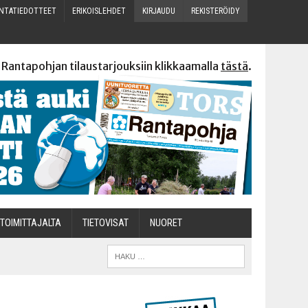
N­TA­TIE­DOT­TEET
ERI­KOIS­LEH­DET
KIR­JAU­DU
REKIS­TE­RÖI­DY
 Rantapohjan tilaustarjouksiin klikkaamalla
tästä
.
TOI­MIT­TA­JAL­TA
TIETOVISAT
NUO­RET