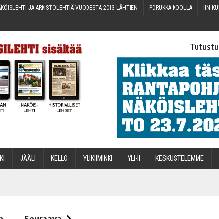
KÖIS­LEH­TI JA ARKIS­TO­LEH­TIÄ VUO­DES­TA 2013 LÄHTIEN
PORUK­KA KOOLLA
IIN KU
Tutustu
­KI
JÄÄ­LI
KEL­LO
YLI­KII­MIN­KI
YLI-II
KES­KUS­TE­LEM­ME
STA
n
Seuraava