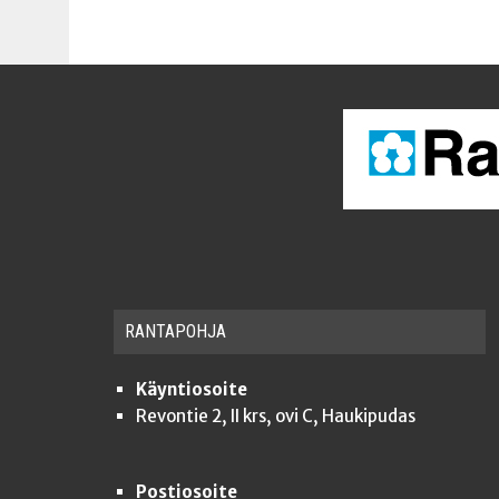
RAN­TA­POH­JA
Käyntiosoite
Revontie 2, II krs, ovi C, Haukipudas
Postiosoite