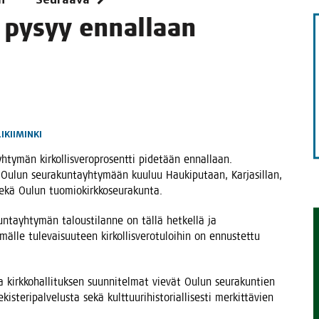
­ti pysyy ennal­laan
TAEN
LIKIIMINKI
­ty­män kir­kol­lis­ve­ro­pro­sent­ti pide­tään ennal­laan.
025. Oulun seu­ra­kun­tayh­ty­mään kuu­luu Hau­ki­pu­taan, Kar­ja­sil­lan,
nat sekä Oulun tuomiokirkkoseurakunta.
n­tayh­ty­män talous­ti­lan­ne on täl­lä het­kel­lä ja
mäl­le tule­vai­suu­teen kir­kol­lis­ve­ro­tu­loi­hin on ennus­tet­tu
 kirk­ko­hal­li­tuk­sen suun­ni­tel­mat vie­vät Oulun seu­ra­kun­tien
s­te­ri­pal­ve­lus­ta sekä kult­tuu­ri­his­to­rial­li­ses­ti mer­kit­tä­vien