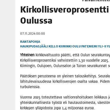
06.08.2026
|
TOI­VEI­DEN KOTI IISTÄ!
Kir­kol­lis­ve­ro­pro­sent
06.08.2026
|
KII­MIN­KI­PÄI­VÄT JÄR­JES­TE­TÄÄN PERIN­TEI­TÄ KUNNIOIT
Oulussa
07.11.2024 00:00
RANTAPOHJA
HAUKIPUDAS
JÄÄLI
KELLO
KIIMINKI
OULU
PATENIEMI
YLI-II
Y
Yhtei­nen
kirk­ko­val­tuus­to päät­ti, että Oulun seu­ra­kun­tayh
Kir­kol­lis­ve­ro­pro­sen­tik­si vah­vis­tet­tiin 1,30 vuo­del­le 2
Kii­min­gin, Oulu­joen, Oulun­sa­lon ja Tui­ran seu­ra­kun­
Pää­tök­sen perus­tee­na on ylei­nen talous­ke­hi­tys. Seu­ra­ku
lähi­tu­le­vai­suu­des­sa kir­kol­lis­ve­ro­jen osal­ta vakaa. Pidem­
turbulenssia.
Vuon­na 2025 toteu­tet­ta­va val­tion­ra­hoi­tuk­sen leik­kaus ja
yhteis­kun­nal­li­ses­ta työs­tä eli hau­taus­toi­mes­ta, väes­tö­re­ki
kirk­ko­jen yllä­pi­dos­ta jopa 1,4 mil­joo­naa euroa.