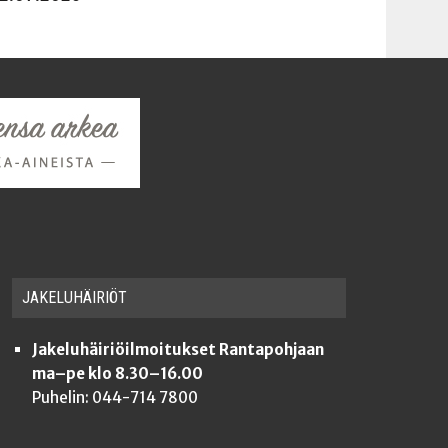
JAKE­LU­HÄI­RIÖT
Jakeluhäiriöilmoitukset Rantapohjaan
ma–pe klo 8.30–16.00
Puhelin: 044-714 7800