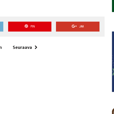
PIN
JAA
n
Seuraava