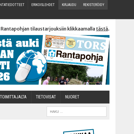
N­TA­TIE­DOT­TEET
ERI­KOIS­LEH­DET
KIR­JAU­DU
REKIS­TE­RÖI­DY
 Rantapohjan tilaustarjouksiin klikkaamalla
tästä
.
TOI­MIT­TA­JAL­TA
TIETOVISAT
NUO­RET