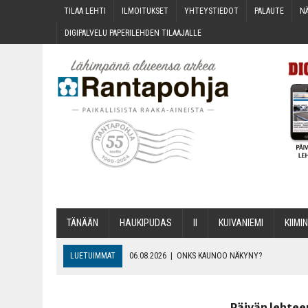
TILAA LEH­TI
ILMOI­TUK­SET
YHTEYS­TIE­DOT
PALAU­TE
NÄ
DIGI­PAL­VE­LU PAPE­RI­LEH­DEN TILAAJALLE
TÄNÄÄN
HAU­KI­PU­DAS
II
KUI­VA­NIE­MI
KII­MIN
LUETUIMMAT
06.08.2026
|
ONKS KAU­NOO NÄKYNY?
06.08.2026
|
MAKA­RO­NI­LAA­TI­KOL­LA ARKEEN
06.08.2026
|
OPIN­TOI­HIN KAN­SA­LAIS­OPIS­TOS­SA VOI SAA­DA AVUSTU
Päivän lehtee