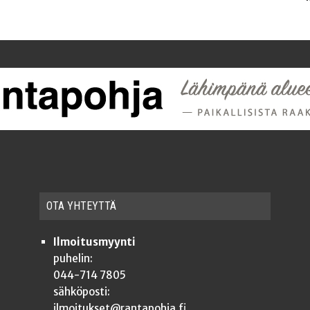
OTA YHTEYT­TÄ
Ilmoitusmyynti
puhelin:
044-714 7805
sähköposti:
ilmoitukset@rantapohja.fi