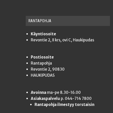
RAN­TA­POH­JA
Käyntiosoite
Revontie 2, II krs, ovi C, Haukipudas
Postiosoite
Rantapohja
Revontie 2, 90830
HAUKIPUDAS
Avoinna
ma-pe 8.30-16.00
Asiakaspalvelu
p. 044-714 7800
Rantapohja ilmestyy torstaisin