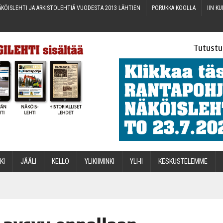
KÖIS­LEH­TI JA ARKIS­TO­LEH­TIÄ VUO­DES­TA 2013 LÄHTIEN
PORUK­KA KOOLLA
IIN KU
Tutustu
­KI
JÄÄ­LI
KEL­LO
YLI­KII­MIN­KI
YLI-II
KES­KUS­TE­LEM­ME
STA