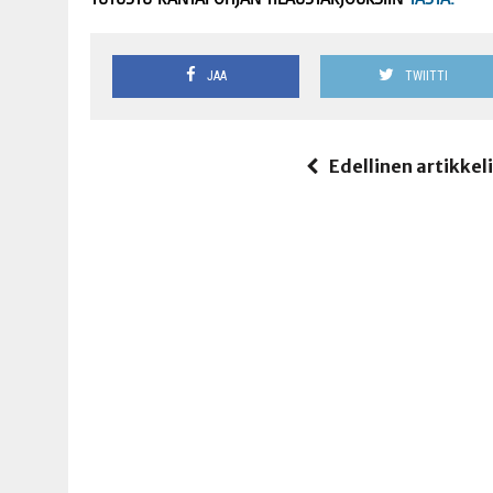
JAA
TWIITTI
Edellinen artikkel