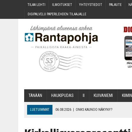
TILAA LEH­TI
ILMOI­TUK­SET
YHTEYS­TIE­DOT
PALAU­TE
NÄ
DIGI­PAL­VE­LU PAPE­RI­LEH­DEN TILAAJALLE
TÄNÄÄN
HAU­KI­PU­DAS
II
KUI­VA­NIE­MI
KII­MIN
LUETUIMMAT
06.08.2026
|
ONKS KAU­NOO NÄKYNY?
06.08.2026
|
MAKA­RO­NI­LAA­TI­KOL­LA ARKEEN
06.08.2026
|
OPIN­TOI­HIN KAN­SA­LAIS­OPIS­TOS­SA VOI SAA­DA AVUSTU