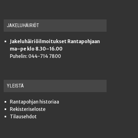
JAKE­LU­HÄI­RIÖT
Jakeluhäiriöilmoitukset Rantapohjaan
ma–pe klo 8.30–16.00
Puhelin: 044-714 7800
YLEISTÄ
Ran­ta­poh­jan historiaa
Rekis­te­ri­se­los­te
Tilauseh­dot