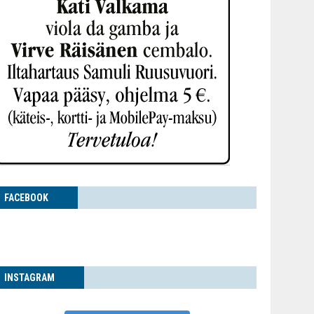
FACE­BOOK
INS­TA­GRAM