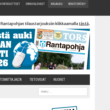
N­TA­TIE­DOT­TEET
ERI­KOIS­LEH­DET
KIR­JAU­DU
REKIS­TE­RÖI­DY
 Rantapohjan tilaustarjouksiin klikkaamalla
tästä
.
TOI­MIT­TA­JAL­TA
TIETOVISAT
NUO­RET