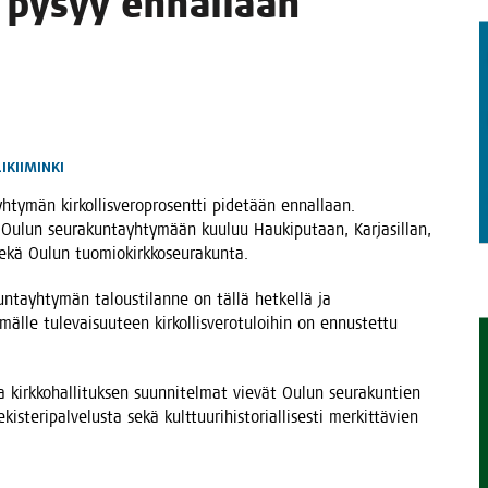
­ti pysyy ennal­laan
TAEN
LIKIIMINKI
­ty­män kir­kol­lis­ve­ro­pro­sent­ti pide­tään ennal­laan.
025. Oulun seu­ra­kun­tayh­ty­mään kuu­luu Hau­ki­pu­taan, Kar­ja­sil­lan,
nat sekä Oulun tuomiokirkkoseurakunta.
n­tayh­ty­män talous­ti­lan­ne on täl­lä het­kel­lä ja
mäl­le tule­vai­suu­teen kir­kol­lis­ve­ro­tu­loi­hin on ennus­tet­tu
 kirk­ko­hal­li­tuk­sen suun­ni­tel­mat vie­vät Oulun seu­ra­kun­tien
s­te­ri­pal­ve­lus­ta sekä kult­tuu­ri­his­to­rial­li­ses­ti mer­kit­tä­vien