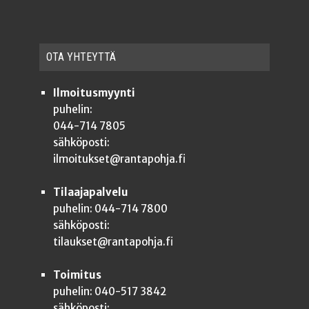
OTA YHTEYT­TÄ
Ilmoitusmyynti
puhelin:
044-714 7805
sähköposti:
ilmoitukset@rantapohja.fi
Tilaajapalvelu
puhelin: 044-714 7800
sähköposti:
tilaukset@rantapohja.fi
Toimitus
puhelin: 040-517 3842
sähköposti: