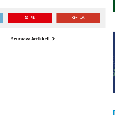
PIN
JAA
i
Seuraava Artikkeli