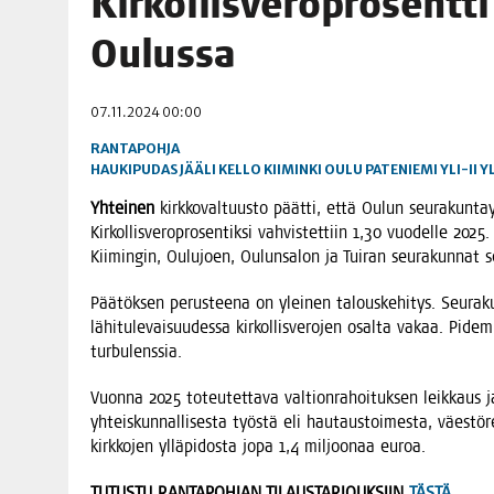
Kir­kol­lis­ve­ro­pro­sent
06.08.2026
|
TOI­VEI­DEN KOTI IISTÄ!
Oulussa
06.08.2026
|
KII­MIN­KI­PÄI­VÄT JÄR­JES­TE­TÄÄN PERIN­TEI­TÄ KUNNIOIT
07.11.2024 00:00
RANTAPOHJA
HAUKIPUDAS
JÄÄLI
KELLO
KIIMINKI
OULU
PATENIEMI
YLI-II
Y
Yhtei­nen
kirk­ko­val­tuus­to päät­ti, että Oulun seu­ra­kun­tayh
Kir­kol­lis­ve­ro­pro­sen­tik­si vah­vis­tet­tiin 1,30 vuo­del­le 2
Kii­min­gin, Oulu­joen, Oulun­sa­lon ja Tui­ran seu­ra­kun­
Pää­tök­sen perus­tee­na on ylei­nen talous­ke­hi­tys. Seu­ra­ku
lähi­tu­le­vai­suu­des­sa kir­kol­lis­ve­ro­jen osal­ta vakaa. Pidem­
turbulenssia.
Vuon­na 2025 toteu­tet­ta­va val­tion­ra­hoi­tuk­sen leik­kaus ja
yhteis­kun­nal­li­ses­ta työs­tä eli hau­taus­toi­mes­ta, väes­tö­re­ki
kirk­ko­jen yllä­pi­dos­ta jopa 1,4 mil­joo­naa euroa.
TUTUSTU RANTAPOHJAN TILAUSTARJOUKSIIN
TÄSTÄ.