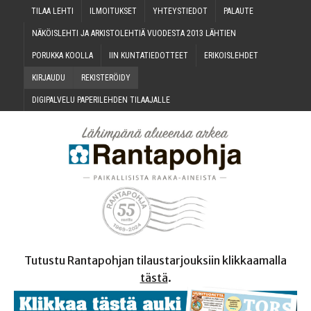
TILAA LEH­TI
ILMOI­TUK­SET
YHTEYS­TIE­DOT
PALAU­TE
NÄKÖIS­LEH­TI JA ARKIS­TO­LEH­TIÄ VUO­DES­TA 2013 LÄHTIEN
PORUK­KA KOOLLA
IIN KUN­TA­TIE­DOT­TEET
ERI­KOIS­LEH­DET
KIR­JAU­DU
REKIS­TE­RÖI­DY
DIGI­PAL­VE­LU PAPE­RI­LEH­DEN TILAAJALLE
Tutustu Rantapohjan tilaustarjouksiin klikkaamalla
tästä
.