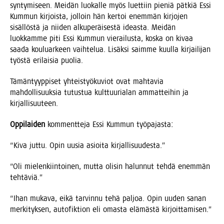
syn­ty­mi­seen. Mei­dän luo­kal­le myös luet­tiin pie­niä pät­kiä Essi
Kum­mun kir­jois­ta, jol­loin hän ker­toi enem­män kir­jo­jen
sisäl­lös­tä ja nii­den alku­pe­räi­ses­tä ideas­ta. Mei­dän
luok­kam­me piti Essi Kum­mun vie­rai­lus­ta, kos­ka on kivaa
saa­da kou­luar­keen vaih­te­lua. Lisäk­si saim­me kuul­la kir­jai­li­jan
työs­tä eri­lai­sia puolia.
Tämän­tyyp­pi­set yhteis­työ­ku­viot ovat mah­ta­via
mah­dol­li­suuk­sia tutus­tua kult­tuu­ria­lan ammat­tei­hin ja
kirjallisuuteen.
Oppi­lai­den
kom­ment­te­ja Essi Kum­mun työpajasta:
“Kiva jut­tu. Opin uusia asioi­ta kirjallisuudesta.”
“Oli mie­len­kiin­toi­nen, mut­ta oli­sin halun­nut teh­dä enem­män
tehtäviä.”
“Ihan muka­va, eikä tar­vin­nu tehä pal­joa. Opin uuden sanan
mer­ki­tyk­sen, auto­fik­tion eli omas­ta elä­mäs­tä kirjoittamisen.”