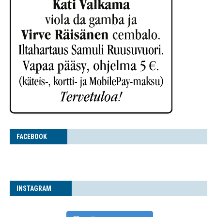
FACE­BOOK
INS­TA­GRAM