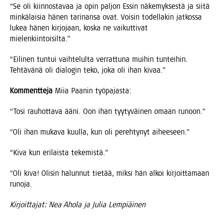
“Se oli kiin­nos­ta­vaa ja opin pal­jon Essin näke­myk­ses­tä ja sii­tä
min­kä­lai­sia hänen tari­nan­sa ovat. Voi­sin todel­la­kin jat­kos­sa
lukea hänen kir­jo­jaan, kos­ka ne vai­kut­ti­vat
mielenkiintoisilta.”
“Eili­nen tun­tui vaih­te­lul­ta ver­rat­tu­na mui­hin tun­tei­hin.
Teh­tä­vä­nä oli dia­lo­gin teko, joka oli ihan kivaa.”
Kom­ment­te­ja
Miia Paa­nin työpajasta:
“Tosi rau­hot­ta­va ääni. Oon ihan tyy­ty­väi­nen omaan runoon.”
“Oli ihan muka­va kuul­la, kun oli pereh­ty­nyt aiheeseen.”
“Kiva kun eri­lais­ta tekemistä.”
“Oli kiva! Oli­sin halun­nut tie­tää, mik­si hän alkoi kir­joit­ta­maan
runoja.
Kir­joit­ta­jat: Nea Aho­la ja Julia Lempiäinen