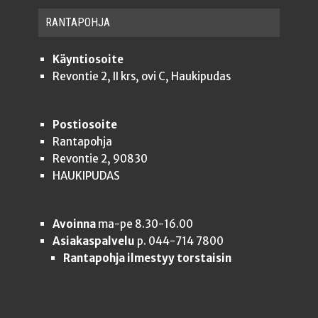
RAN­TA­POH­JA
Käyntiosoite
Revontie 2, II krs, ovi C, Haukipudas
Postiosoite
Rantapohja
Revontie 2, 90830
HAUKIPUDAS
Avoinna
ma-pe 8.30-16.00
Asiakaspalvelu
p. 044-714 7800
Rantapohja ilmestyy torstaisin