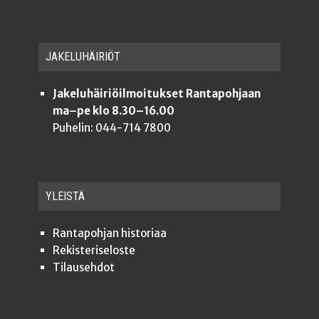
JAKE­LU­HÄI­RIÖT
Jakeluhäiriöilmoitukset Rantapohjaan
ma–pe klo 8.30–16.00
Puhelin: 044-714 7800
YLEISTÄ
Ran­ta­poh­jan historiaa
Rekis­te­ri­se­los­te
Tilauseh­dot