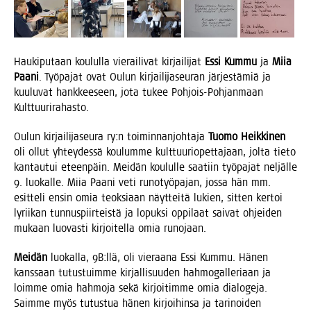
Hau­ki­pu­taan kou­lul­la vie­rai­li­vat kir­jai­li­jat
Essi Kum­mu
ja
Miia
Paa­ni
. Työ­pa­jat ovat Oulun kir­jai­li­ja­seu­ran jär­jes­tä­miä ja
kuu­lu­vat hank­kee­seen, jota tukee Poh­jois-Poh­jan­maan
Kulttuurirahasto.
Oulun kir­jai­li­ja­seu­ra ry:n toi­min­nan­joh­ta­ja
Tuo­mo Heik­ki­nen
oli ollut yhtey­des­sä kou­lum­me kult­tuu­rio­pet­ta­jaan, jol­ta tie­to
kan­tau­tui eteen­päin. Mei­dän kou­lul­le saa­tiin työ­pa­jat nel­jäl­le
9. luo­kal­le. Miia Paa­ni veti runo­työ­pa­jan, jos­sa hän mm.
esit­te­li ensin omia teok­si­aan näyt­tei­tä lukien, sit­ten ker­toi
lyrii­kan tun­nus­piir­teis­tä ja lopuk­si oppi­laat sai­vat ohjei­den
mukaan luo­vas­ti kir­joi­tel­la omia runojaan.
Mei­dän
luo­kal­la, 9B:llä, oli vie­raa­na Essi Kum­mu. Hänen
kans­saan tutus­tuim­me kir­jal­li­suu­den hah­mo­gal­le­ri­aan ja
loim­me omia hah­mo­ja sekä kir­joi­tim­me omia dia­lo­ge­ja.
Saim­me myös tutus­tua hänen kir­joi­hin­sa ja tari­noi­den