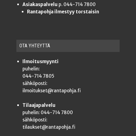
Asiakaspalvelu
p. 044-714 7800
Rantapohja ilmestyy torstaisin
OTA YHTEYT­TÄ
Ilmoitusmyynti
puhelin:
044-714 7805
sähköposti:
ilmoitukset@rantapohja.fi
Tilaajapalvelu
puhelin: 044-714 7800
sähköposti:
tilaukset@rantapohja.fi