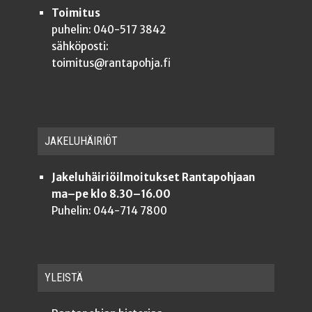
Toimitus
puhelin: 040-517 3842
sähköposti:
toimitus@rantapohja.fi
JAKE­LU­HÄI­RIÖT
Jakeluhäiriöilmoitukset Rantapohjaan
ma–pe klo 8.30–16.00
Puhelin: 044-714 7800
YLEISTÄ