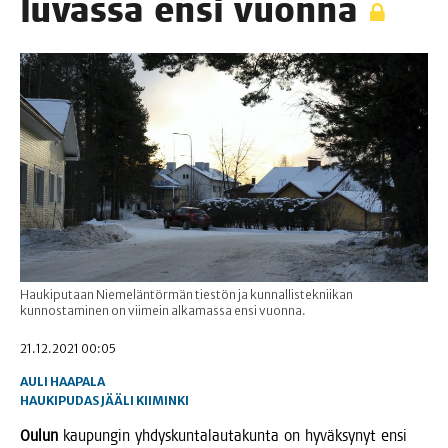
luvas­sa ensi vuonna
Haukiputaan Niemeläntörmän tiestön ja kunnallistekniikan
kunnostaminen on viimein alkamassa ensi vuonna.
21.12.2021 00:05
AULI HAAPALA
HAUKIPUDAS
JÄÄLI
KIIMINKI
Oulun
kau­pun­gin yhdys­kun­ta­lau­ta­kun­ta on hyväk­sy­nyt ensi