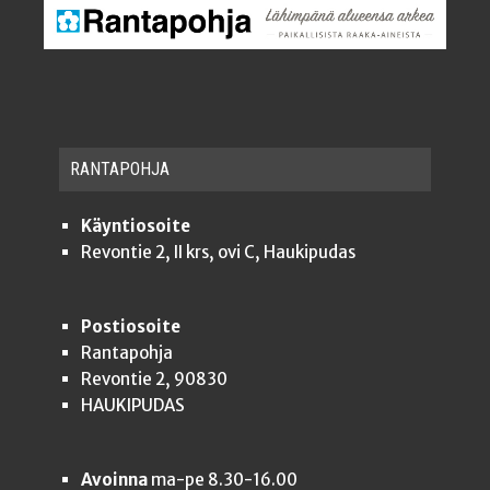
RAN­TA­POH­JA
Käyntiosoite
Revontie 2, II krs, ovi C, Haukipudas
Postiosoite
Rantapohja
Revontie 2, 90830
HAUKIPUDAS
Avoinna
ma-pe 8.30-16.00