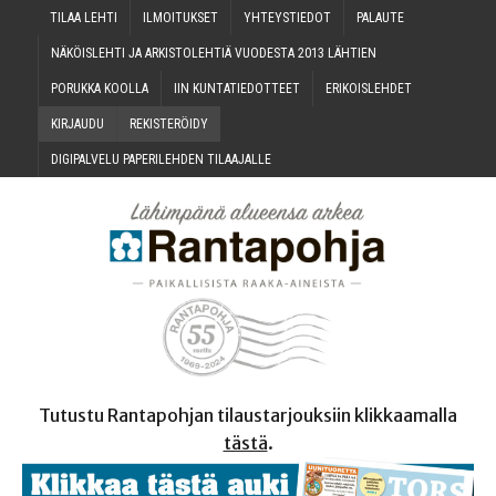
TILAA LEH­TI
ILMOI­TUK­SET
YHTEYS­TIE­DOT
PALAU­TE
NÄKÖIS­LEH­TI JA ARKIS­TO­LEH­TIÄ VUO­DES­TA 2013 LÄHTIEN
PORUK­KA KOOLLA
IIN KUN­TA­TIE­DOT­TEET
ERI­KOIS­LEH­DET
KIR­JAU­DU
REKIS­TE­RÖI­DY
DIGI­PAL­VE­LU PAPE­RI­LEH­DEN TILAAJALLE
Tutustu Rantapohjan tilaustarjouksiin klikkaamalla
tästä
.