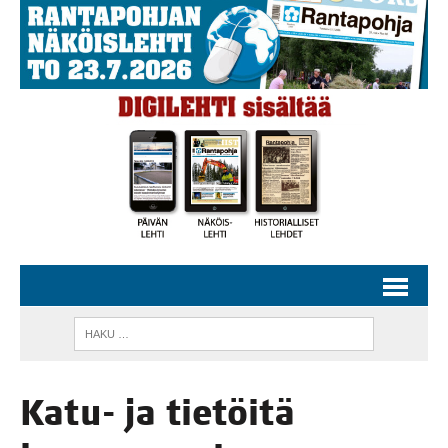
Katu- ja tie­töi­tä