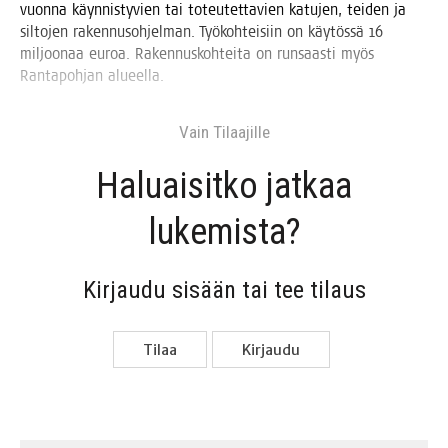
vuon­na käyn­nis­ty­vien tai toteu­tet­ta­vien katu­jen, tei­den ja
sil­to­jen raken­nus­oh­jel­man. Työ­koh­tei­siin on käy­tös­sä 16
mil­joo­naa euroa. Raken­nus­koh­tei­ta on run­saas­ti myös
Ran­ta­poh­jan alueella.
Vain Tilaa­jil­le
Haluai­sit­ko jat­kaa
lukemista?
Kir­jau­du sisään tai tee tilaus
Tilaa
Kir­jau­du