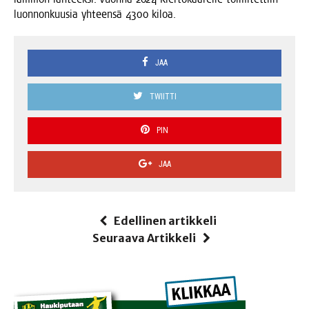
luon­non­kuusia yhteen­sä 4300 kiloa.
JAA
TWIITTI
PIN
JAA
Edellinen artikkeli
Seuraava Artikkeli