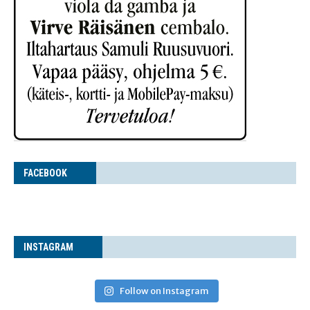
FACE­BOOK
INS­TA­GRAM
Follow on Instagram