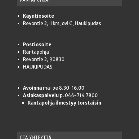
Käyntiosoite
Revontie 2, II krs, ovi C, Haukipudas
Postiosoite
Rantapohja
Revontie 2, 90830
HAUKIPUDAS
Avoinna
ma-pe 8.30-16.00
Asiakaspalvelu
p. 044-714 7800
Rantapohja ilmestyy torstaisin
OTA YHTEYT­TÄ