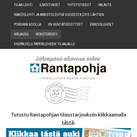
TILAA LEH­TI
ILMOI­TUK­SET
YHTEYS­TIE­DOT
PALAU­TE
NÄKÖIS­LEH­TI JA ARKIS­TO­LEH­TIÄ VUO­DES­TA 2013 LÄHTIEN
PORUK­KA KOOLLA
IIN KUN­TA­TIE­DOT­TEET
ERI­KOIS­LEH­DET
KIR­JAU­DU
REKIS­TE­RÖI­DY
DIGI­PAL­VE­LU PAPE­RI­LEH­DEN TILAAJALLE
Tutustu Rantapohjan tilaustarjouksiin klikkaamalla
tästä
.