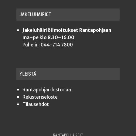
JAKE­LU­HÄI­RIÖT
Jakeluhäiriöilmoitukset Rantapohjaan
ma–pe klo 8.30–16.00
Puhelin: 044-714 7800
YLEISTÄ
Ran­ta­poh­jan historiaa
Rekis­te­ri­se­los­te
Tilauseh­dot
RANTAPOHJA 2017