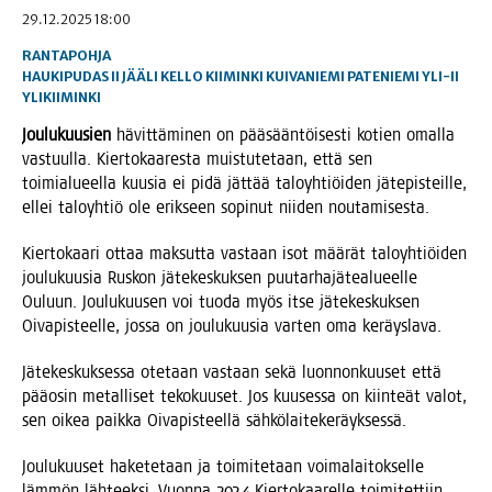
29.12.2025 18:00
RANTAPOHJA
HAUKIPUDAS
II
JÄÄLI
KELLO
KIIMINKI
KUIVANIEMI
PATENIEMI
YLI-II
YLIKIIMINKI
Jou­lu­kuusien
hävit­tä­mi­nen on pää­sään­töi­ses­ti kotien omal­la
vas­tuul­la. Kier­to­kaa­res­ta muis­tu­te­taan, että sen
toi­mia­lu­eel­la kuusia ei pidä jät­tää talo­yh­tiöi­den jäte­pis­teil­le,
ellei talo­yh­tiö ole erik­seen sopi­nut nii­den noutamisesta.
Kier­to­kaa­ri ottaa mak­sut­ta vas­taan isot mää­rät talo­yh­tiöi­den
jou­lu­kuusia Rus­kon jäte­kes­kuk­sen puu­tar­ha­jä­tea­lu­eel­le
Ouluun. Jou­lu­kuusen voi tuo­da myös itse jäte­kes­kuk­sen
Oiva­pis­teel­le, jos­sa on jou­lu­kuusia var­ten oma keräyslava.
Jäte­kes­kuk­ses­sa ote­taan vas­taan sekä luon­non­kuuset että
pää­osin metal­li­set teko­kuuset. Jos kuuses­sa on kiin­teät valot,
sen oikea paik­ka Oiva­pis­teel­lä sähkölaitekeräyksessä.
Jou­lu­kuuset hake­te­taan ja toi­mi­te­taan voi­ma­lai­tok­sel­le
läm­mön läh­teek­si. Vuon­na 2024 Kier­to­kaa­rel­le toi­mi­tet­tiin