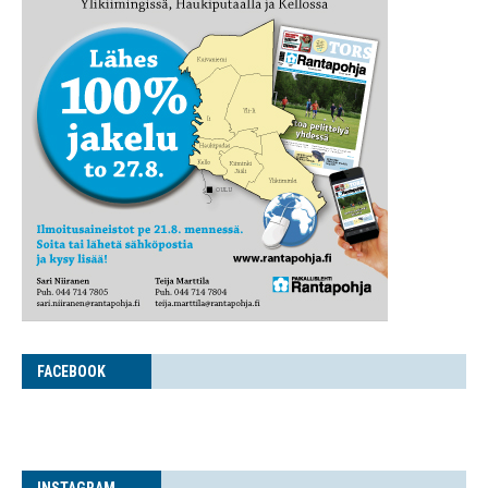
FACE­BOOK
INS­TA­GRAM