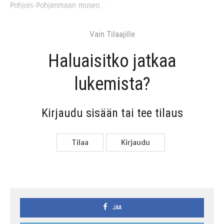
Poh­jois-Poh­jan­maan museo…
Vain Tilaa­jil­le
Haluai­sit­ko jat­kaa
lukemista?
Kir­jau­du sisään tai tee tilaus
Tilaa
Kir­jau­du
JAA