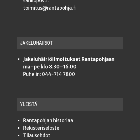
sähköposti:
toimitus@rantapohja.fi
JAKE­LU­HÄI­RIÖT
Jakeluhäiriöilmoitukset Rantapohjaan
ma–pe klo 8.30–16.00
Puhelin: 044-714 7800
YLEISTÄ
Ran­ta­poh­jan historiaa
Rekis­te­ri­se­los­te
Tilauseh­dot