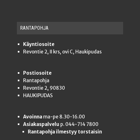
RAN­TA­POH­JA
Käyntiosoite
Revontie 2, II krs, ovi C, Haukipudas
Postiosoite
Rantapohja
Revontie 2, 90830
HAUKIPUDAS
Avoinna
ma-pe 8.30-16.00
Asiakaspalvelu
p. 044-714 7800
Rantapohja ilmestyy torstaisin