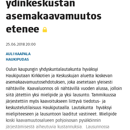
ydin­kes­kus­tan
ase­ma­kaa­va­muu­tos
etenee
25.06.2018 20:00
AULI HAAPALA
HAUKIPUDAS
Oulun kau­pun­gin yhdys­kun­ta­lau­ta­kun­ta hyväk­syi
Hau­ki­pu­taan Kirk­ko­tien ja Kes­kus­ku­jan aluet­ta kos­ke­van
ase­ma­kaa­va­muu­to­seh­do­tuk­sen, joka ase­te­taan ylei­ses­ti
näh­tä­vil­le. Kaa­va­luon­nos oli näh­tä­vil­lä vuo­den alus­sa, jol­loin
sii­tä jätet­tiin yksi mie­li­pi­de ja yksi lausun­to. Tam­mi­kuus­sa
jär­jes­tet­tiin myös kaa­voi­tuk­seen liit­ty­vä tie­do­tus- ja
kes­kus­te­lu­ti­lai­suus Hau­ki­pu­taal­la. Lau­ta­kun­ta hyväk­syi
mie­li­pi­tee­seen ja lausun­toon laa­di­tut vas­ti­neet. Mie­li­pi­de
kos­ki kaa­va­muu­to­sa­lu­een poh­jois­osan pysä­köin­nin
jär­jes­tä­mi­ses­tä aiheu­tu­via kus­tan­nuk­sia. Lausun­nos­sa