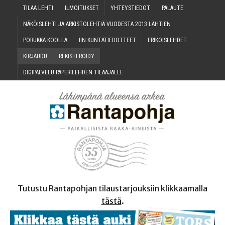
TILAA LEH­TI
ILMOI­TUK­SET
YHTEYS­TIE­DOT
PALAU­TE
NÄKÖIS­LEH­TI JA ARKIS­TO­LEH­TIÄ VUO­DES­TA 2013 LÄHTIEN
PORUK­KA KOOLLA
IIN KUN­TA­TIE­DOT­TEET
ERI­KOIS­LEH­DET
KIR­JAU­DU
REKIS­TE­RÖI­DY
DIGI­PAL­VE­LU PAPE­RI­LEH­DEN TILAAJALLE
Tutustu Rantapohjan tilaustarjouksiin klikkaamalla
tästä
.