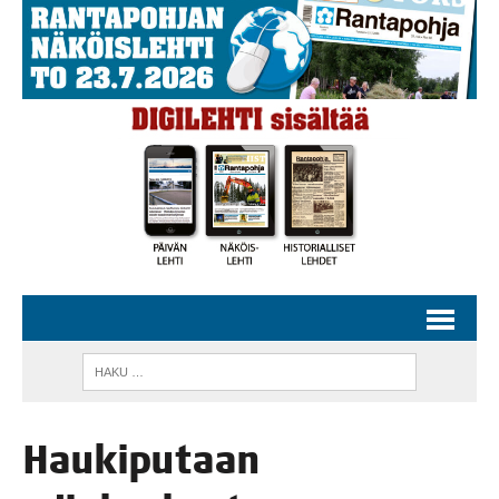
Hau­ki­pu­taan