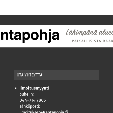
OTA YHTEYT­TÄ
Ilmoitusmyynti
puhelin:
044-714 7805
sähköposti:
ilmoitukset@rantapohja.fi