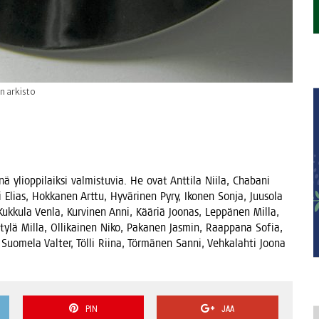
n arkisto
 yli­op­pi­laik­si val­mis­tu­via. He ovat Ant­ti­la Nii­la, Cha­ba­ni
 Elias, Hok­ka­nen Art­tu, Hyvä­ri­nen Pyry, Iko­nen Son­ja, Juuso­la
Kuk­ku­la Ven­la, Kur­vi­nen Anni, Kää­riä Joo­nas, Lep­pä­nen Mil­la,
­ty­lä Mil­la, Olli­kai­nen Niko, Paka­nen Jas­min, Raap­pa­na Sofia,
uo­me­la Val­ter, Töl­li Rii­na, Tör­mä­nen San­ni, Veh­ka­lah­ti Joo­na
PIN
JAA