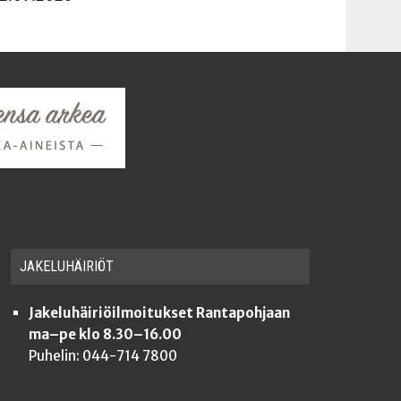
JAKE­LU­HÄI­RIÖT
Jakeluhäiriöilmoitukset Rantapohjaan
ma–pe klo 8.30–16.00
Puhelin: 044-714 7800