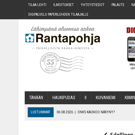
TILAA LEH­TI
ILMOI­TUK­SET
YHTEYS­TIE­DOT
PALAU­TE
NÄ
DIGI­PAL­VE­LU PAPE­RI­LEH­DEN TILAAJALLE
TÄNÄÄN
HAU­KI­PU­DAS
II
KUI­VA­NIE­MI
KII­MIN
LUETUIMMAT
06.08.2026
|
ONKS KAU­NOO NÄKYNY?
06.08.2026
|
MAKA­RO­NI­LAA­TI­KOL­LA ARKEEN
06.08.2026
|
OPIN­TOI­HIN KAN­SA­LAIS­OPIS­TOS­SA VOI SAA­DA AVUSTU
Edellinen