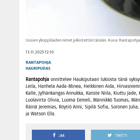
Uusien ylioppilaiden nimet julkistettiin tänään. Kuva: Rantapohja
13.11.2025 12:10
RANTAPOHJA
HAUKIPUDAS
Ran­ta­poh­ja
onnit­te­lee Hau­ki­pu­taan lukios­ta tänä syk­sy­nä
Lei­la, Han­he­la Aada-Minea, Heik­ki­nen Aida, Hir­vas­nie­mi
Kal­le, Jyl­hän­kan­gas Annuk­ka, Kans­te Nii­la, Kiut­tu Jade, 
Luo­la­vir­ta Oli­via, Luo­ma Eeme­li, Män­nik­kö Tuo­mas, Män
Räi­nä Jere­mias, Röy­tiö Anni, Sipi­lä Sofia, Soro­nen Julia, S
ja Wat­son Ella.
JAA
TWIITTI