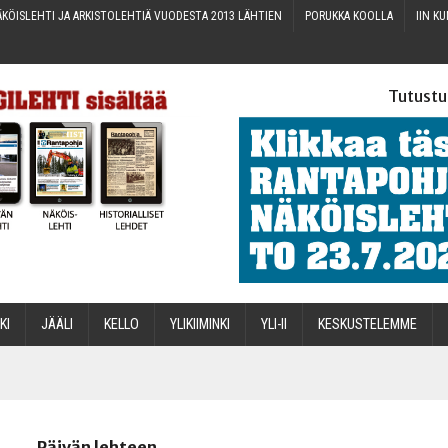
KÖIS­LEH­TI JA ARKIS­TO­LEH­TIÄ VUO­DES­TA 2013 LÄHTIEN
PORUK­KA KOOLLA
IIN KU
Tutustu
­KI
JÄÄ­LI
KEL­LO
YLI­KII­MIN­KI
YLI-II
KES­KUS­TE­LEM­ME
STA
Päivän lehteen