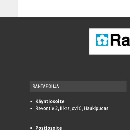
RAN­TA­POH­JA
Käyntiosoite
Revontie 2, II krs, ovi C, Haukipudas
Postiosoite