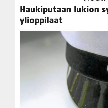
06.08.2026
|
TOI­VEI­DEN KOTI IISTÄ!
Hau­ki­pu­taan lukion 
06.08.2026
|
KII­MIN­KI­PÄI­VÄT JÄR­JES­TE­TÄÄN PERIN­TEI­TÄ KUNNIOIT
ylioppilaat