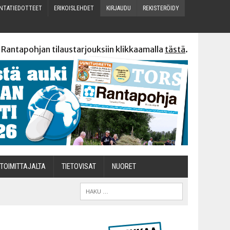
N­TA­TIE­DOT­TEET
ERI­KOIS­LEH­DET
KIR­JAU­DU
REKIS­TE­RÖI­DY
 Rantapohjan tilaustarjouksiin klikkaamalla
tästä
.
TOI­MIT­TA­JAL­TA
TIETOVISAT
NUO­RET