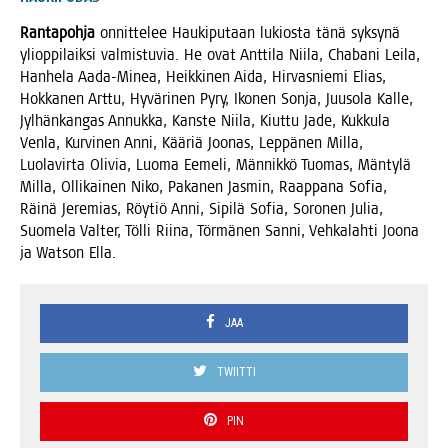
Ran­ta­poh­ja
onnit­te­lee Hau­ki­pu­taan lukios­ta tänä syk­sy­nä
yli­op­pi­laik­si val­mis­tu­via. He ovat Ant­ti­la Nii­la, Cha­ba­ni Lei­la,
Han­he­la Aada-Minea, Heik­ki­nen Aida, Hir­vas­nie­mi Elias,
Hok­ka­nen Art­tu, Hyvä­ri­nen Pyry, Iko­nen Son­ja, Juuso­la Kal­le,
Jyl­hän­kan­gas Annuk­ka, Kans­te Nii­la, Kiut­tu Jade, Kuk­ku­la
Ven­la, Kur­vi­nen Anni, Kää­riä Joo­nas, Lep­pä­nen Mil­la,
Luo­la­vir­ta Oli­via, Luo­ma Eeme­li, Män­nik­kö Tuo­mas, Män­ty­lä
Mil­la, Olli­kai­nen Niko, Paka­nen Jas­min, Raap­pa­na Sofia,
Räi­nä Jere­mias, Röy­tiö Anni, Sipi­lä Sofia, Soro­nen Julia,
Suo­me­la Val­ter, Töl­li Rii­na, Tör­mä­nen San­ni, Veh­ka­lah­ti Joo­na
ja Wat­son Ella.
JAA
TWIITTI
PIN