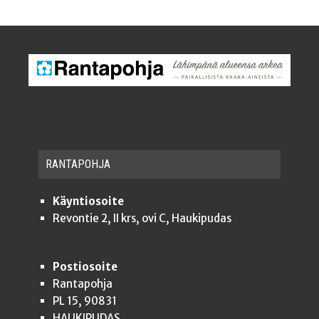
RAN­TA­POH­JA
Käyntiosoite
Revontie 2, II krs, ovi C, Haukipudas
Postiosoite
Rantapohja
PL 15, 90831
HAUKIPUDAS