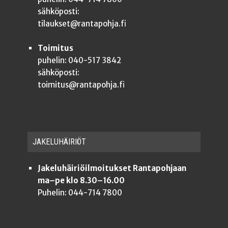
sähköposti:
tilaukset@rantapohja.fi
Toimitus
puhelin: 040-517 3842
sähköposti:
toimitus@rantapohja.fi
JAKE­LU­HÄI­RIÖT
Jakeluhäiriöilmoitukset Rantapohjaan
ma–pe klo 8.30–16.00
Puhelin: 044-714 7800