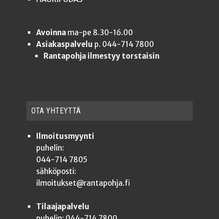
Avoinna
ma-pe 8.30-16.00
Asiakaspalvelu
p. 044-714 7800
Rantapohja ilmestyy torstaisin
OTA YHTEYT­TÄ
Ilmoitusmyynti
puhelin:
044-714 7805
sähköposti:
ilmoitukset@rantapohja.fi
Tilaajapalvelu
puhelin: 044-714 7800