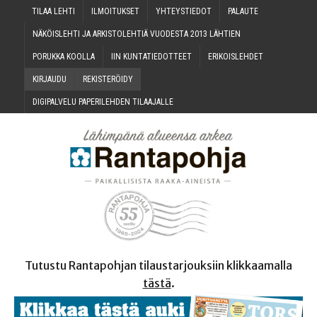
TILAA LEH­TI
ILMOI­TUK­SET
YHTEYS­TIE­DOT
PALAU­TE
NÄKÖIS­LEH­TI JA ARKIS­TO­LEH­TIÄ VUO­DES­TA 2013 LÄHTIEN
PORUK­KA KOOLLA
IIN KUN­TA­TIE­DOT­TEET
ERI­KOIS­LEH­DET
KIR­JAU­DU
REKIS­TE­RÖI­DY
DIGI­PAL­VE­LU PAPE­RI­LEH­DEN TILAAJALLE
Tutustu Rantapohjan tilaustarjouksiin klikkaamalla
tästä
.