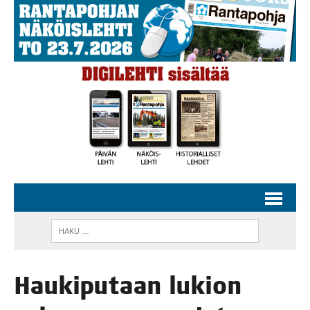
Hau­ki­pu­taan lukion