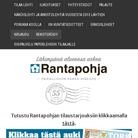
TILAA LEH­TI
ILMOI­TUK­SET
YHTEYS­TIE­DOT
PALAU­TE
NÄKÖIS­LEH­TI JA ARKIS­TO­LEH­TIÄ VUO­DES­TA 2013 LÄHTIEN
PORUK­KA KOOLLA
IIN KUN­TA­TIE­DOT­TEET
ERI­KOIS­LEH­DET
KIR­JAU­DU
REKIS­TE­RÖI­DY
DIGI­PAL­VE­LU PAPE­RI­LEH­DEN TILAAJALLE
Tutustu Rantapohjan tilaustarjouksiin klikkaamalla
tästä
.