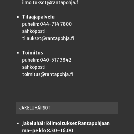
ilmoitukset@rantapohja.fi
Tilaajapalvelu
puhelin: 044-714 7800
sähköposti:
tilaukset@rantapohja.fi
Toimitus
puhelin: 040-517 3842
sähköposti:
toimitus@rantapohja.fi
JAKE­LU­HÄI­RIÖT
Jakeluhäiriöilmoitukset Rantapohjaan
ma–pe klo 8.30–16.00