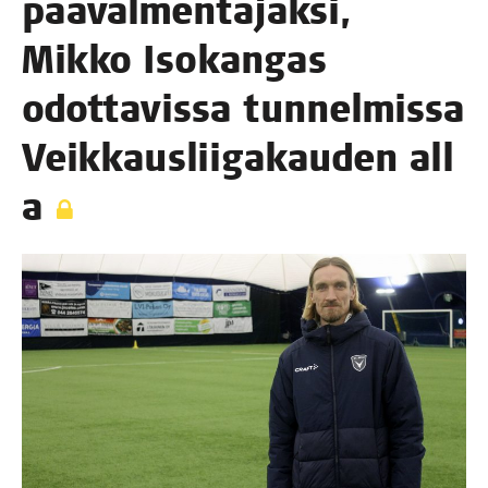
pää­val­men­ta­jak­si,
Mik­ko Iso­kan­gas
odot­ta­vis­sa tun­nel­mis­sa
Veik­kaus­lii­ga­kau­den all
a