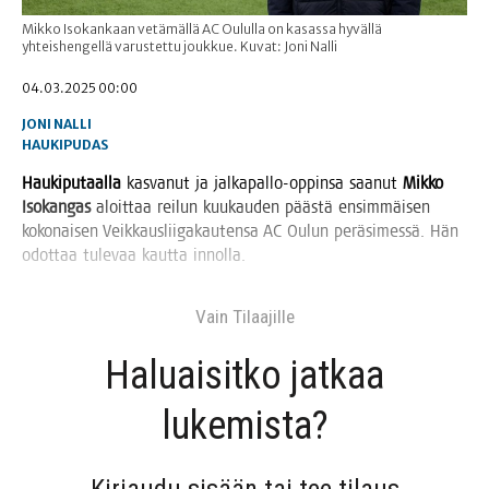
Mikko Isokankaan vetämällä AC Oululla on kasassa hyvällä
yhteishengellä varustettu joukkue. Kuvat: Joni Nalli
04.03.2025 00:00
JONI NALLI
HAUKIPUDAS
Hau­ki­pu­taal­la
kas­va­nut ja jal­ka­pal­lo-oppin­sa saa­nut
Mik­ko
Iso­kan­gas
aloit­taa rei­lun kuu­kau­den pääs­tä ensim­mäi­sen
koko­nai­sen Veik­kaus­lii­ga­kau­ten­sa AC Oulun perä­si­mes­sä. Hän
odot­taa tule­vaa kaut­ta innolla.
Vain Tilaa­jil­le
Haluai­sit­ko jat­kaa
lukemista?