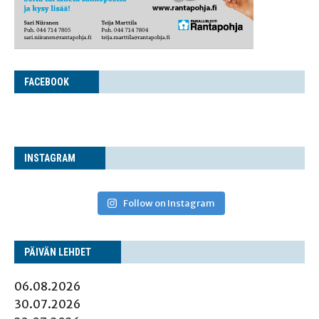
FACE­BOOK
INS­TA­GRAM
Follow on Instagram
PÄI­VÄN LEHDET
06.08.2026
30.07.2026