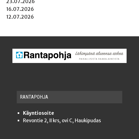
23.07.2026
16.07.2026
12.07.2026
RAN­TA­POH­JA
Käyntiosoite
Revontie 2, II krs, ovi C, Haukipudas