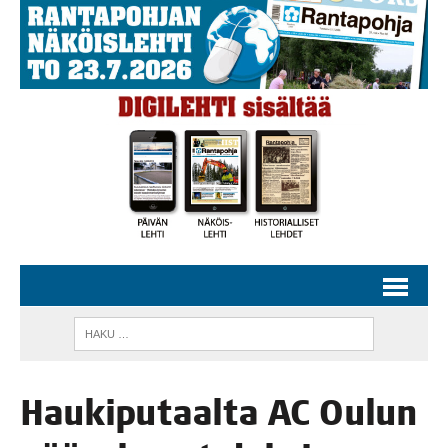
Hau­ki­pu­taal­ta AC Oulun