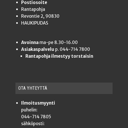
Postiosoite
Rantapohja
Revontie 2, 90830
HAUKIPUDAS
Avoinna
ma-pe 8.30-16.00
Asiakaspalvelu
p. 044-714 7800
Rantapohja ilmestyy torstaisin
OTA YHTEYT­TÄ
Ilmoitusmyynti
puhelin:
044-714 7805
sähköposti: