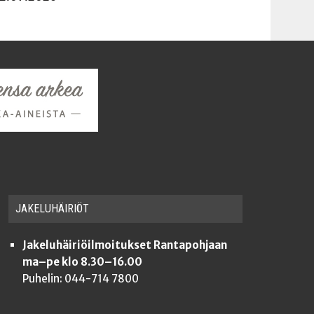
JAKE­LU­HÄI­RIÖT
Jakeluhäiriöilmoitukset Rantapohjaan
ma–pe klo 8.30–16.00
Puhelin: 044-714 7800