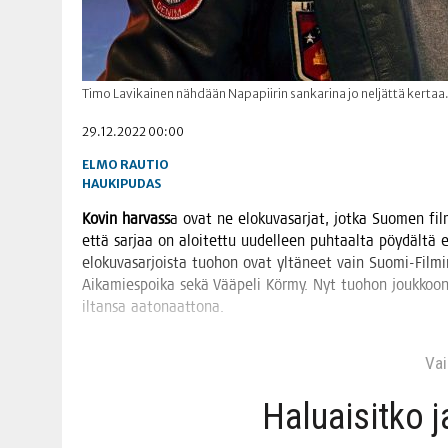
Timo Lavikainen nähdään Napapiirin sankarina jo neljättä kertaa
29.12.2022 00:00
ELMO RAUTIO
HAUKIPUDAS
Kovin har­vass
a ovat ne elo­ku­va­sar­jat, jot­ka Suo­men fil
että sar­jaa on aloi­tet­tu uudel­leen puh­taal­ta pöy­däl­tä er
elo­ku­va­sar­jois­ta tuo­hon ovat yltä­neet vain Suo­mi-Fil­min
Aika­mies­poi­ka sekä Vää­pe­li Kör­my. Nyt tuo­hon jouk­koon 
iltan­sa aatonaattona.
Vain
Haluai­sit­ko 