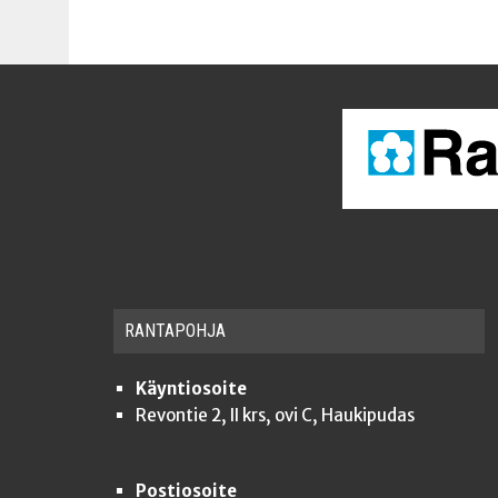
RAN­TA­POH­JA
Käyntiosoite
Revontie 2, II krs, ovi C, Haukipudas
Postiosoite