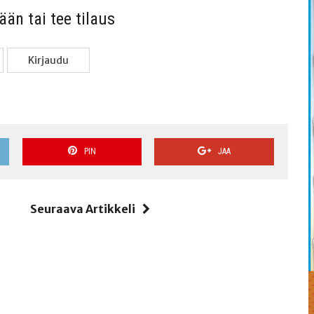
sään tai tee tilaus
Kir­jau­du
PIN
JAA
i
Seuraava Artikkeli