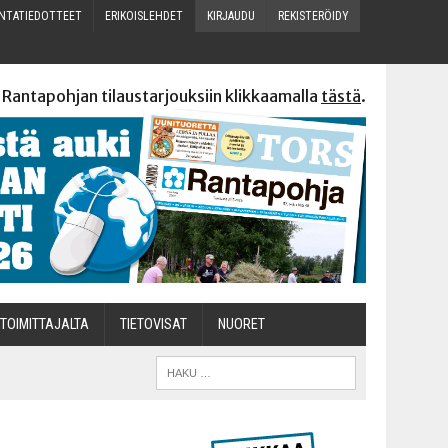
N­TA­TIE­DOT­TEET
ERI­KOIS­LEH­DET
KIR­JAU­DU
REKIS­TE­RÖI­DY
 Rantapohjan tilaustarjouksiin klikkaamalla
tästä
.
TOI­MIT­TA­JAL­TA
TIETOVISAT
NUO­RET