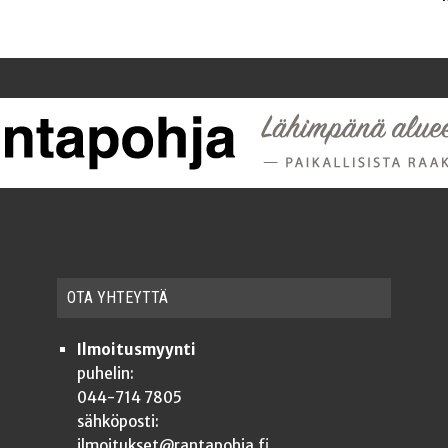
OTA YHTEYT­TÄ
Ilmoitusmyynti
puhelin:
044-714 7805
sähköposti:
ilmoitukset@rantapohja.fi