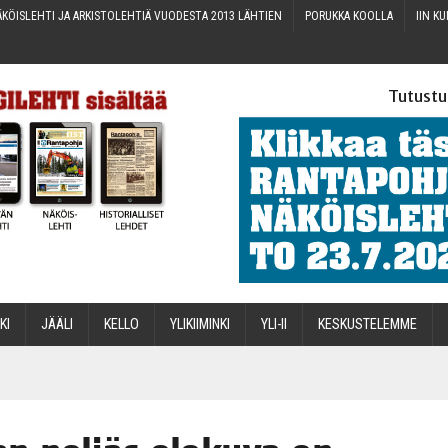
KÖIS­LEH­TI JA ARKIS­TO­LEH­TIÄ VUO­DES­TA 2013 LÄHTIEN
PORUK­KA KOOLLA
IIN KU
Tutustu
­KI
JÄÄ­LI
KEL­LO
YLI­KII­MIN­KI
YLI-II
KES­KUS­TE­LEM­ME
STA