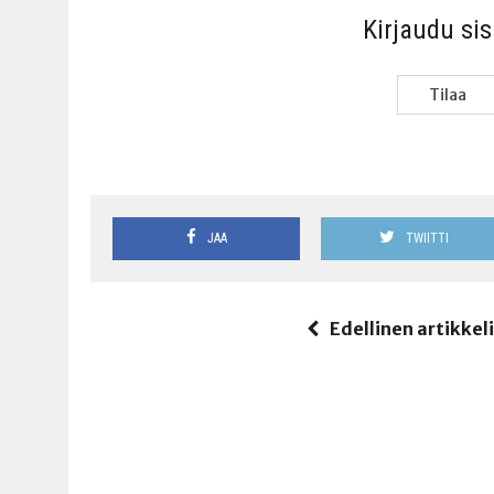
Kir­jau­du si
Tilaa
JAA
TWIITTI
Edellinen artikkel