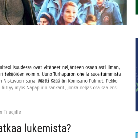
.
­mi­teol­li­suu­des­sa ovat yltä­neet nel­jän­teen osaan asti ilman,
i teki­jöi­den voi­min. Uuno Tur­ha­pu­ron ohel­la suo­si­tuim­mis­ta
 Nis­ka­vuo­ri-sar­ja,
Mat­ti Kas­si­la
n Komi­sa­rio Pal­mut, Pek­ko
liit­tyy myös Napa­pii­rin san­ka­rit, jon­ka nel­jäs osa saa ensi-
 Tilaa­jil­le
jat­kaa lukemista?