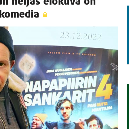
jan nel­jäs elo­ku­va on
oskomedia
TAEN