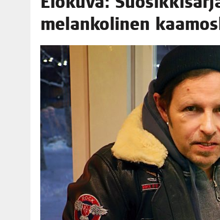
Elo­ku­va: Suo­sik­ki­sar­
06.08.2026
|
TOI­VEI­DEN KOTI IISTÄ!
melan­ko­li­nen kaam
06.08.2026
|
KII­MIN­KI­PÄI­VÄT JÄR­JES­TE­TÄÄN PERIN­TEI­TÄ KUNNIOIT