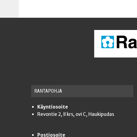
RAN­TA­POH­JA
Käyntiosoite
Revontie 2, II krs, ovi C, Haukipudas
Postiosoite