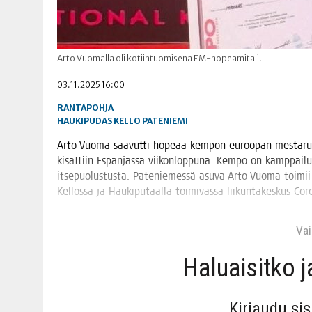
Arto Vuomalla oli kotiintuomisena EM-hopeamitali.
03.11.2025 16:00
RANTAPOHJA
HAUKIPUDAS
KELLO
PATENIEMI
Arto Vuo­ma saa­vut­ti hope­aa kem­pon euroo­pan mes­ta­ruu
kisat­tiin Espan­jas­sa vii­kon­lop­pu­na. Kem­po on kamp­pai­lu­la
itse­puo­lus­tus­ta. Pate­nie­mes­sä asu­va Arto Vuo­ma toi­mii
Kel­los­sa ja Hau­ki­pu­taal­la toi­mi­vas­sa lii­kun­ta­kes­kus C
Vain
Haluai­sit­ko 
Kir­jau­du si