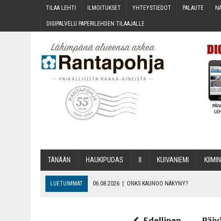
TILAA LEH­TI
ILMOI­TUK­SET
YHTEYS­TIE­DOT
PALAU­TE
NÄ
DIGI­PAL­VE­LU PAPE­RI­LEH­DEN TILAAJALLE
TÄNÄÄN
HAU­KI­PU­DAS
II
KUI­VA­NIE­MI
KII­MIN
LUETUIMMAT
06.08.2026
|
ONKS KAU­NOO NÄKYNY?
06.08.2026
|
MAKA­RO­NI­LAA­TI­KOL­LA ARKEEN
06.08.2026
|
OPIN­TOI­HIN KAN­SA­LAIS­OPIS­TOS­SA VOI SAA­DA AVUSTU
Edellinen
Päiv