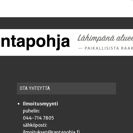
OTA YHTEYT­TÄ
Ilmoitusmyynti
puhelin:
044-714 7805
sähköposti:
ilmoitukset@rantapohja.fi