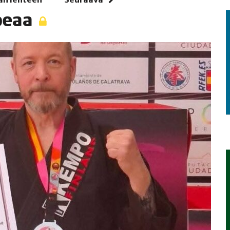
opeaa
TAEN