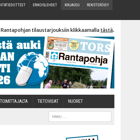
N­TA­TIE­DOT­TEET
ERI­KOIS­LEH­DET
KIR­JAU­DU
REKIS­TE­RÖI­DY
 Rantapohjan tilaustarjouksiin klikkaamalla
tästä
.
TOI­MIT­TA­JAL­TA
TIETOVISAT
NUO­RET