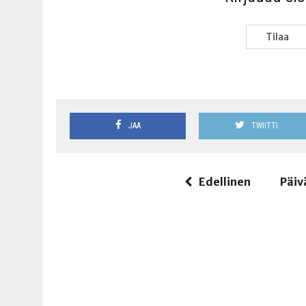
Tilaa
JAA
TWIITTI
Edellinen
Päiv