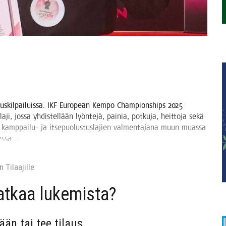
s­kil­pai­luis­sa. IKF Euro­pean Kem­po Cham­pions­hips 2025
­ji, jos­sa yhdis­tel­lään lyön­te­jä, pai­nia, pot­ku­ja, heit­to­ja sekä
 kamp­pai­lu- ja itse­puo­lus­tus­la­jien val­men­ta­ja­na muun muas­sa
oressa.…
 Tilaa­jil­le
jat­kaa lukemista?
sään tai tee tilaus