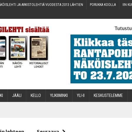
KÖIS­LEH­TI JA ARKIS­TO­LEH­TIÄ VUO­DES­TA 2013 LÄHTIEN
PORUK­KA KOOLLA
IIN KU
Tutustu
­KI
JÄÄ­LI
KEL­LO
YLI­KII­MIN­KI
YLI-II
KES­KUS­TE­LEM­ME
STA
än lehteen
Seuraava