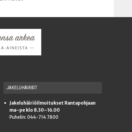
JAKE­LU­HÄI­RIÖT
Jakeluhäiriöilmoitukset Rantapohjaan
ma–pe klo 8.30–16.00
Puhelin: 044-714 7800