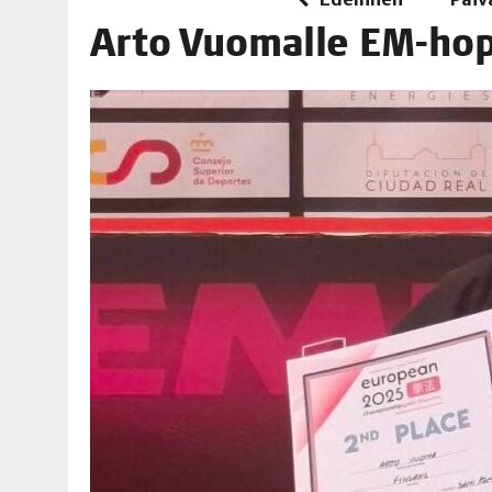
06.08.2026
|
TOI­VEI­DEN KOTI IISTÄ!
Arto Vuo­mal­le EM-h
06.08.2026
|
KII­MIN­KI­PÄI­VÄT JÄR­JES­TE­TÄÄN PERIN­TEI­TÄ KUNNIOIT