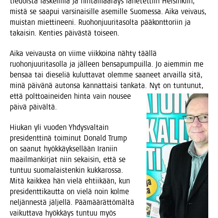
tie­dois­ta las­kel­mia ja hin­ta­mää­räys lähe­tet­tiin Hel­sin­kiin,
mis­tä se saa­pui var­si­nai­sil­le ase­mil­le Suo­mes­sa. Aika vei­vaus,
muis­tan miet­ti­nee­ni. Ruo­hon­juu­ri­ta­sol­ta pää­kont­to­riin ja
takai­sin. Ken­ties päi­väs­tä toiseen.
Aika vei­vaus­ta on vii­me viik­koi­na näh­ty tääl­lä
ruo­hon­juu­ri­ta­sol­la ja jäl­leen bens­a­pum­puil­la. Jo aiem­min me
ben­saa tai die­se­liä kulut­ta­vat olem­me saa­neet arvail­la sitä,
minä päi­vä­nä auton­sa kan­nat­tai­si tan­ka­ta. Nyt on tun­tu­nut,
että polt­toai­nei­den hin­ta vai
n nousee
päi­vä päivältä.
Hiu­kan yli vuo­den Yhdys­val­tain
pre­si­dent­ti­nä toi­mi­nut Donald Trump
on saa­nut hyök­käyk­sel­lään Ira­niin
maa­il­man­kir­jat niin sekai­sin, että se
tun­tuu suo­ma­lais­ten­kin kuk­ka­ros­sa.
Mitä kaik­kea hän vie­lä ehtii­kään, kun
pre­si­dent­ti­kaut­ta on vie­lä noin kol­me
nel­jän­nes­tä jäl­jel­lä. Pää­mää­rät­tö­mäl­tä
vai­kut­ta­va hyök­käys tun­tuu myös