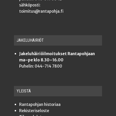
sähköposti:
toimitus@rantapohja.fi
JAKE­LU­HÄI­RIÖT
Jakeluhäiriöilmoitukset Rantapohjaan
ma–pe klo 8.30–16.00
Puhelin: 044-714 7800
YLEISTÄ
Ran­ta­poh­jan historiaa
Rekis­te­ri­se­los­te