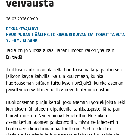
veivausta
26.03.2026 00:00
PEKKA KEVÄJÄRVI
HAUKIPUDAS
II
JÄÄLI
KELLO
KIIMINKI
KUIVANIEMI
TOIMITTAJALTA
YLI-II
YLIKIIMINKI
Täs­tä on jo vuo­sia aikaa. Tapah­tu­nee­ko kaik­ki yhä näin.
En tiedä.
Tank­ka­sin auto­ni oulu­lai­sel­la huol­toa­se­mal­la ja pää­tin sen
jäl­keen käy­dä kah­vil­la. Satuin kuu­le­maan, kuin­ka
huol­toa­se­man pitä­jän tut­tu kyse­li pitä­jäl­tä, kuin­ka ase­man
päi­vit­täi­nen vaih­tu­va polt­toai­neen hin­ta muodostuu.
Huol­toa­se­man pitä­jä ker­toi. Joku ase­man työn­te­ki­jöis­tä teki
kier­rok­sen lähia­lu­een kil­pai­le­vil­la tank­kaus­pis­teil­lä ja pani
hin­nat muis­tiin. Nämä hin­nat lähe­tet­tiin Hel­sin­kiin
ase­ma­ket­jun Suo­men pää­kont­to­riin, mis­tä ne lähe­tet­tiin
Lon­too­seen koko fir­man pää­kont­to­riin. Siel­lä joku teki