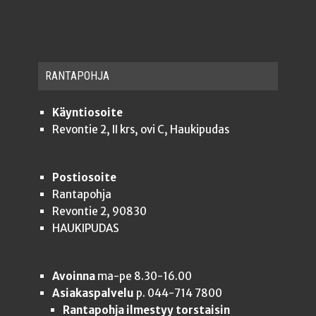
RAN­TA­POH­JA
Käyntiosoite
Revontie 2, II krs, ovi C, Haukipudas
Postiosoite
Rantapohja
Revontie 2, 90830
HAUKIPUDAS
Avoinna
ma-pe 8.30-16.00
Asiakaspalvelu
p. 044-714 7800
Rantapohja ilmestyy torstaisin