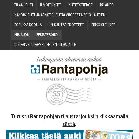
TILAA LEH­TI
ILMOI­TUK­SET
YHTEYS­TIE­DOT
PALAU­TE
NÄKÖIS­LEH­TI JA ARKIS­TO­LEH­TIÄ VUO­DES­TA 2013 LÄHTIEN
PORUK­KA KOOLLA
IIN KUN­TA­TIE­DOT­TEET
ERI­KOIS­LEH­DET
KIR­JAU­DU
REKIS­TE­RÖI­DY
DIGI­PAL­VE­LU PAPE­RI­LEH­DEN TILAAJALLE
Tutustu Rantapohjan tilaustarjouksiin klikkaamalla
tästä
.