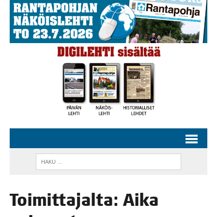
Toi­mit­ta­jal­ta: Aika