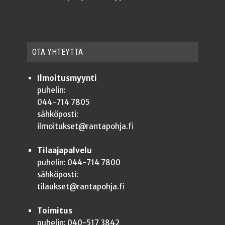
OTA YHTEYT­TÄ
Ilmoitusmyynti
puhelin:
044-714 7805
sähköposti:
ilmoitukset@rantapohja.fi
Tilaajapalvelu
puhelin: 044-714 7800
sähköposti:
tilaukset@rantapohja.fi
Toimitus
puhelin: 040-517 3842