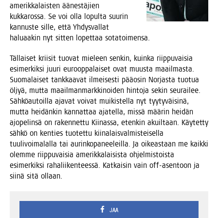
ame­rik­ka­lais­ten äänes­tä­jien
kuk­ka­ros­sa. Se voi olla lopul­ta suu­rin
kan­nus­te sil­le, että Yhdys­val­lat
halu­aa­kin nyt sit­ten lopet­taa sotatoimensa.
Täl­lai­set krii­sit tuo­vat mie­leen sen­kin, kuin­ka riip­pu­vai­sia
esi­mer­kik­si juu­ri euroop­pa­lai­set ovat muus­ta maa­il­mas­ta.
Suo­ma­lai­set tank­kaa­vat ilmei­ses­ti pää­osin Nor­jas­ta tuo­tua
öljyä, mut­ta maa­il­man­mark­ki­noi­den hin­to­ja sekin seu­rai­lee.
Säh­kö­au­toil­la aja­vat voi­vat mui­kis­tel­la nyt tyy­ty­väi­si­nä,
mut­ta hei­dän­kin kan­nat­taa aja­tel­la, mis­sä mää­rin hei­dän
ajo­pe­lin­sä on raken­net­tu Kii­nas­sa, eten­kin akuil­taan. Käy­tet­ty
säh­kö on ken­ties tuo­tet­tu kii­na­lais­val­mis­tei­sel­la
tuu­li­voi­ma­lal­la tai aurin­ko­pa­nee­leil­la. Ja oikeas­taan me kaik­ki
olem­me riip­pu­vai­sia ame­rik­ka­lai­sis­ta ohjel­mis­tois­ta
esi­mer­kik­si raha­lii­ken­tees­sä. Kat­kai­sin vain off-asen­toon ja
sii­nä sitä ollaan.
JAA