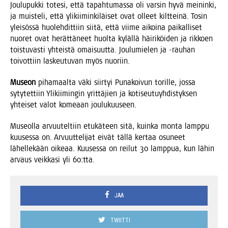
Jou­lu­puk­ki tote­si, että tapah­tu­mas­sa oli var­sin hyvä mei­nin­ki,
ja muis­te­li, että yli­kii­min­ki­läi­set ovat olleet kilt­tei­nä. Tosin
ylei­sös­sä huo­leh­dit­tiin sii­tä, että vii­me aikoi­na pai­kal­li­set
nuo­ret ovat herät­tä­neet huol­ta kyläl­lä häi­ri­köi­den ja rik­koen
tois­tu­vas­ti yhteis­tä omai­suut­ta. Jou­lu­mie­len ja ‑rau­han
toi­vot­tiin las­keu­tu­van myös nuoriin.
Museon
piha­maal­ta väki siir­tyi Puna­koi­vun toril­le, jos­sa
syty­tet­tiin Yli­kii­min­gin yrit­tä­jien ja koti­seu­tu­yh­dis­tyk­sen
yhtei­set valot kome­aan joulukuuseen.
Museol­la arvuu­tel­tiin etu­kä­teen sitä, kuin­ka mon­ta lamp­pu
kuuses­sa on. Arvuut­te­li­jat eivät täl­lä ker­taa osu­neet
lähel­le­kään oike­aa. Kuuses­sa on rei­lut 30 lamp­pua, kun lähin
arvaus veik­ka­si yli 60:tta.
JAA
TWIITTI