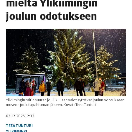
miel­tä Yli­kii­min­gin
jou­lun odotukseen
Ylikiimingin raitin suuren joulukuusen valot syttyivät joulun odotukseen
museon joulutapahtuman jälkeen. Kuvat: Teea Tunturi
03.12.2025 12:32
TEEA TUNTURI
YLIKIIMINKI