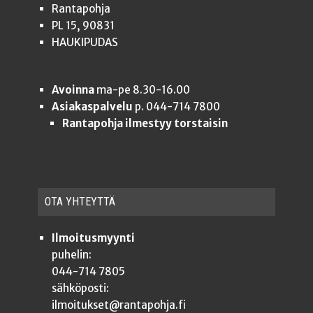
Rantapohja
PL 15, 90831
HAUKIPUDAS
Avoinna
ma-pe 8.30-16.00
Asiakaspalvelu
p. 044-714 7800
Rantapohja ilmestyy torstaisin
OTA YHTEYT­TÄ
Ilmoitusmyynti
puhelin:
044-714 7805
sähköposti:
ilmoitukset@rantapohja.fi