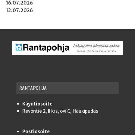
16.07.2026
12.07.2026
RAN­TA­POH­JA
Käyntiosoite
Revontie 2, II krs, ovi C, Haukipudas
Postiosoite