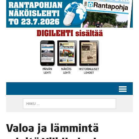
Valoa ja läm­min­tä