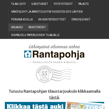
TILAA LEH­TI
ILMOI­TUK­SET
YHTEYS­TIE­DOT
PALAU­TE
NÄKÖIS­LEH­TI JA ARKIS­TO­LEH­TIÄ VUO­DES­TA 2013 LÄHTIEN
PORUK­KA KOOLLA
IIN KUN­TA­TIE­DOT­TEET
ERI­KOIS­LEH­DET
KIR­JAU­DU
REKIS­TE­RÖI­DY
DIGI­PAL­VE­LU PAPE­RI­LEH­DEN TILAAJALLE
Tutustu Rantapohjan tilaustarjouksiin klikkaamalla
tästä
.