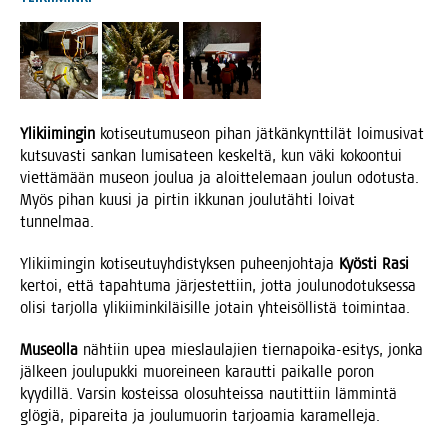
Yli­kii­min­gin
koti­seu­tu­museon pihan jät­kän­kynt­ti­lät loi­musi­vat
kut­su­vas­ti san­kan lumi­sa­teen kes­kel­tä, kun väki kokoon­tui
viet­tä­mään museon jou­lua ja aloit­te­le­maan jou­lun odo­tus­ta.
Myös pihan kuusi ja pir­tin ikku­nan jou­lu­täh­ti loi­vat
tunnelmaa.
Yli­kii­min­gin koti­seu­tu­yh­dis­tyk­sen puheen­joh­ta­ja
Kyös­ti Rasi
ker­toi, että tapah­tu­ma jär­jes­tet­tiin, jot­ta jou­lu­no­do­tuk­ses­sa
oli­si tar­jol­la yli­kii­min­ki­läi­sil­le jotain yhtei­söl­lis­tä toimintaa.
Museol­la
näh­tiin upea mies­lau­la­jien tier­na­poi­ka-esi­tys, jon­ka
jäl­keen jou­lu­puk­ki muo­rei­neen karaut­ti pai­kal­le poron
kyy­dil­lä. Var­sin kos­teis­sa olo­suh­teis­sa nau­tit­tiin läm­min­tä
glö­giä, pipa­rei­ta ja jou­lu­muo­rin tar­joa­mia karamelleja.