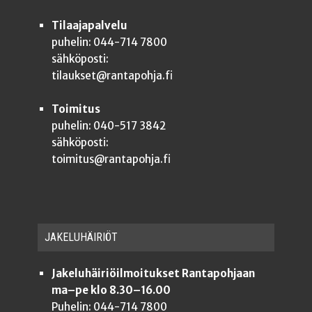
Tilaajapalvelu
puhelin: 044-714 7800
sähköposti:
tilaukset@rantapohja.fi
Toimitus
puhelin: 040-517 3842
sähköposti:
toimitus@rantapohja.fi
JAKE­LU­HÄI­RIÖT
Jakeluhäiriöilmoitukset Rantapohjaan
ma–pe klo 8.30–16.00
Puhelin: 044-714 7800