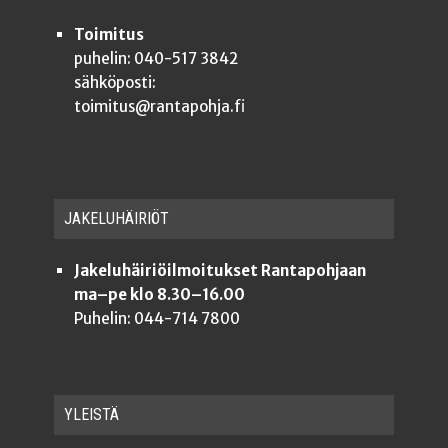
Toimitus
puhelin: 040-517 3842
sähköposti:
toimitus@rantapohja.fi
JAKE­LU­HÄI­RIÖT
Jakeluhäiriöilmoitukset Rantapohjaan
ma–pe klo 8.30–16.00
Puhelin: 044-714 7800
YLEISTÄ