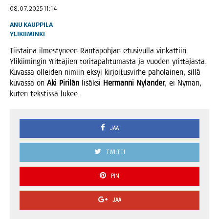
08.07.2025 11:14
ANU KAUPPILA
YLIKIIMINKI
Tiis­tai­na ilmes­ty­neen Ran­ta­poh­jan etusi­vul­la vin­kat­tiin
Yli­kii­min­gin Yrit­tä­jien tori­ta­pah­tu­mas­ta ja vuo­den yrit­tä­jäs­tä.
Kuvas­sa ollei­den nimiin eksyi kir­joi­tus­vir­he paho­lai­nen, sil­lä
kuvas­sa on
Aki Piri­län
lisäk­si
Her­man­ni Nylan­der
, ei Nyman,
kuten teks­tis­sä lukee.
JAA
TWIITTI
PIN
JAA