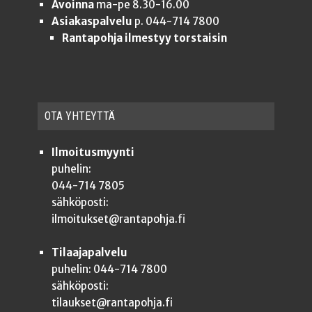
Avoinna
ma-pe 8.30-16.00
Asiakaspalvelu
p. 044-714 7800
Rantapohja ilmestyy torstaisin
OTA YHTEYT­TÄ
Ilmoitusmyynti
puhelin:
044-714 7805
sähköposti:
ilmoitukset@rantapohja.fi
Tilaajapalvelu
puhelin: 044-714 7800
sähköposti:
tilaukset@rantapohja.fi