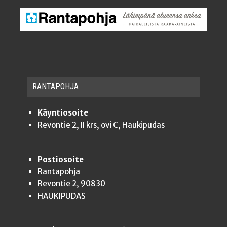
RAN­TA­POH­JA
Käyntiosoite
Revontie 2, II krs, ovi C, Haukipudas
Postiosoite
Rantapohja
Revontie 2, 90830
HAUKIPUDAS