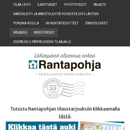
TILAA LEH­TI
ILMOI­TUK­SET
YHTEYS­TIE­DOT
PALAU­TE
NÄKÖIS­LEH­TI JA ARKIS­TO­LEH­TIÄ VUO­DES­TA 2013 LÄHTIEN
PORUK­KA KOOLLA
IIN KUN­TA­TIE­DOT­TEET
ERI­KOIS­LEH­DET
KIR­JAU­DU
REKIS­TE­RÖI­DY
DIGI­PAL­VE­LU PAPE­RI­LEH­DEN TILAAJALLE
Tutustu Rantapohjan tilaustarjouksiin klikkaamalla
tästä
.