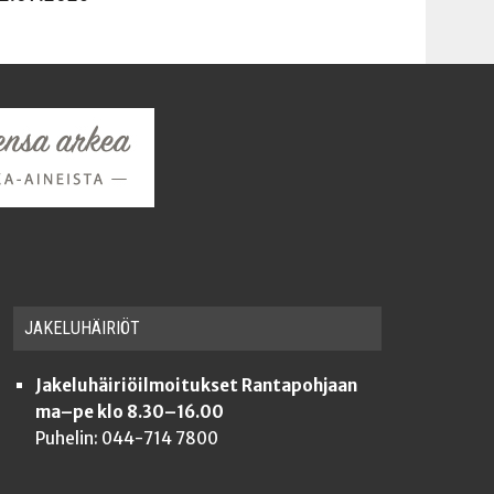
JAKE­LU­HÄI­RIÖT
Jakeluhäiriöilmoitukset Rantapohjaan
ma–pe klo 8.30–16.00
Puhelin: 044-714 7800