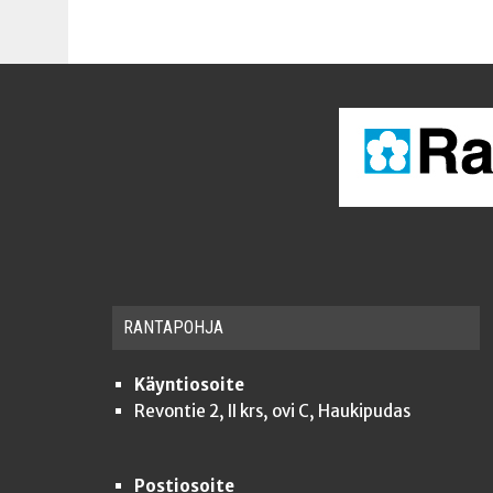
RAN­TA­POH­JA
Käyntiosoite
Revontie 2, II krs, ovi C, Haukipudas
Postiosoite