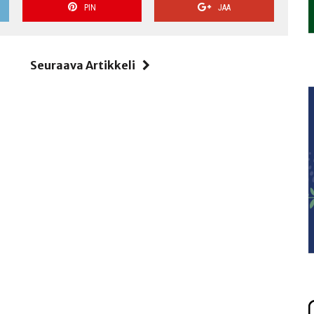
PIN
JAA
i
Seuraava Artikkeli