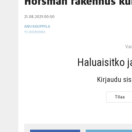
Hors­man raken­nus k
06.08.2026
|
TOI­VEI­DEN KOTI IISTÄ!
21.08.2025 00:00
06.08.2026
|
KII­MIN­KI­PÄI­VÄT JÄR­JES­TE­TÄÄN PERIN­TEI­TÄ KUNNIOIT
ANU KAUPPILA
YLIKIIMINKI
Vain
Haluai­sit­ko 
Kir­jau­du si
Tilaa