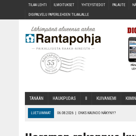
TILAA LEH­TI
ILMOI­TUK­SET
YHTEYS­TIE­DOT
PALAU­TE
NÄ
DIGI­PAL­VE­LU PAPE­RI­LEH­DEN TILAAJALLE
TÄNÄÄN
HAU­KI­PU­DAS
II
KUI­VA­NIE­MI
KII­MIN
LUETUIMMAT
06.08.2026
|
ONKS KAU­NOO NÄKYNY?
06.08.2026
|
MAKA­RO­NI­LAA­TI­KOL­LA ARKEEN
06.08.2026
|
OPIN­TOI­HIN KAN­SA­LAIS­OPIS­TOS­SA VOI SAA­DA AVUSTU