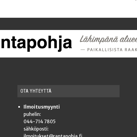
OTA YHTEYT­TÄ
Ilmoitusmyynti
puhelin:
044-714 7805
sähköposti:
ilmoitukset@rantapohja.fi