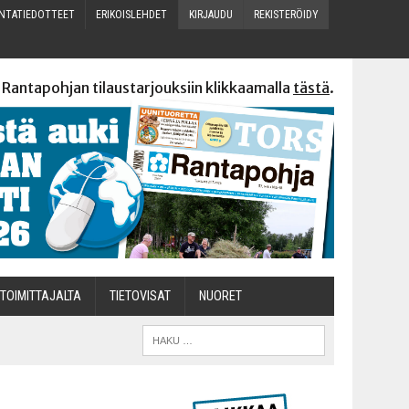
N­TA­TIE­DOT­TEET
ERI­KOIS­LEH­DET
KIR­JAU­DU
REKIS­TE­RÖI­DY
 Rantapohjan tilaustarjouksiin klikkaamalla
tästä
.
TOI­MIT­TA­JAL­TA
TIETOVISAT
NUO­RET