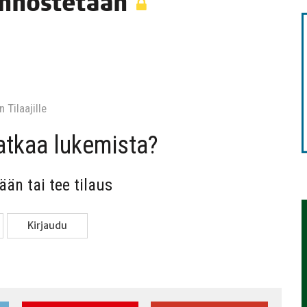
unnostetaan
TAEN
 Tilaa­jil­le
jat­kaa lukemista?
sään tai tee tilaus
Kir­jau­du