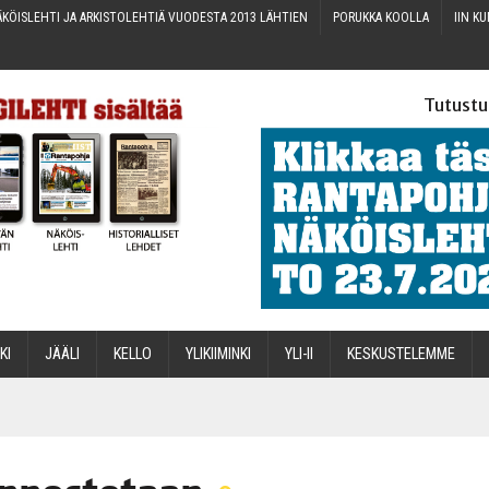
KÖIS­LEH­TI JA ARKIS­TO­LEH­TIÄ VUO­DES­TA 2013 LÄHTIEN
PORUK­KA KOOLLA
IIN KU
Tutustu
­KI
JÄÄ­LI
KEL­LO
YLI­KII­MIN­KI
YLI-II
KES­KUS­TE­LEM­ME
STA