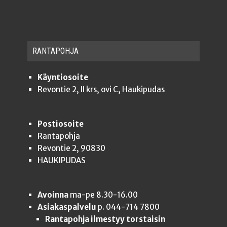
RAN­TA­POH­JA
Käyntiosoite
Revontie 2, II krs, ovi C, Haukipudas
Postiosoite
Rantapohja
Revontie 2, 90830
HAUKIPUDAS
Avoinna
ma-pe 8.30-16.00
Asiakaspalvelu
p. 044-714 7800
Rantapohja ilmestyy torstaisin