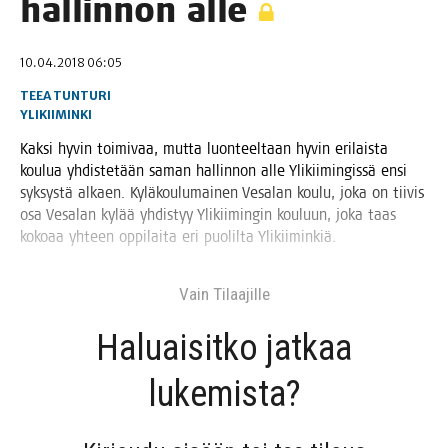
hal­lin­non alle
10.04.2018 06:05
TEEA TUNTURI
YLIKIIMINKI
Kak­si hyvin toi­mi­vaa, mut­ta luon­teel­taan hyvin eri­lais­ta
kou­lua yhdis­te­tään saman hal­lin­non alle Yli­kii­min­gis­sä ensi
syk­sys­tä alkaen. Kylä­kou­lu­mai­nen Vesa­lan kou­lu, joka on tii­vis
osa Vesa­lan kylää yhdis­tyy Yli­kii­min­gin kou­luun, joka taas
koko­aa yhteen oppi­lai­ta eri puo­lil­ta Ylikiiminkiä.
Vain Tilaa­jil­le
Haluai­sit­ko jat­kaa
lukemista?