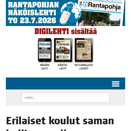
Eri­lai­set kou­lut saman