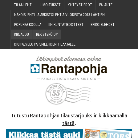
TILAA LEH­TI
ILMOI­TUK­SET
YHTEYS­TIE­DOT
PALAU­TE
NÄKÖIS­LEH­TI JA ARKIS­TO­LEH­TIÄ VUO­DES­TA 2013 LÄHTIEN
PORUK­KA KOOLLA
IIN KUN­TA­TIE­DOT­TEET
ERI­KOIS­LEH­DET
KIR­JAU­DU
REKIS­TE­RÖI­DY
DIGI­PAL­VE­LU PAPE­RI­LEH­DEN TILAAJALLE
Tutustu Rantapohjan tilaustarjouksiin klikkaamalla
tästä
.