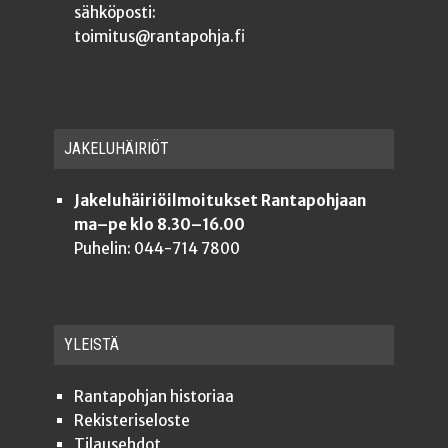
sähköposti:
toimitus@rantapohja.fi
JAKE­LU­HÄI­RIÖT
Jakeluhäiriöilmoitukset Rantapohjaan
ma–pe klo 8.30–16.00
Puhelin: 044-714 7800
YLEISTÄ
Ran­ta­poh­jan historiaa
Rekis­te­ri­se­los­te
Tilauseh­dot