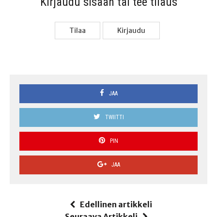
Kir­jau­du sisään tai tee tilaus
Tilaa
Kir­jau­du
JAA
TWIITTI
PIN
JAA
Edellinen artikkeli
Seuraava Artikkeli