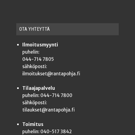
OTA YHTEYT­TÄ
Ilmoitusmyynti
puhelin:
044-714 7805
sähköposti:
ilmoitukset@rantapohja.fi
Tilaajapalvelu
puhelin: 044-714 7800
sähköposti:
tilaukset@rantapohja.fi
Toimitus
puhelin: 040-517 3842