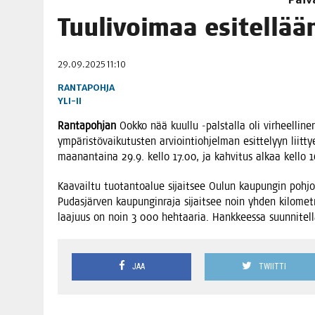
06.08.2026
|
OPIN­TOI­HIN KAN­SA­LAIS­OPIS­TOS­SA VOI SAA­DA AVUSTU
Tuu­li­voi­maa esi­tel­lään
08.08.2026
|
MENO­VINK­KE­JÄ LOP­PU­KE­SÄN TAPAHTUMIIN
29.09.2025 11:10
RANTAPOHJA
YLI-II
Ran­ta­poh­jan
Ook­ko nää kuul­lu ‑pals­tal­la oli vir­heel­li­n
ympä­ris­tö­vai­ku­tus­ten arvioin­tioh­jel­man esit­te­lyyn liit­t
maa­nan­tai­na 29.9. kel­lo 17.00, ja kah­vi­tus alkaa kel­lo 
Kaa­vail­tu tuo­tan­toa­lue sijait­see Oulun kau­pun­gin poh­jois
Pudas­jär­ven kau­pun­gin­ra­ja sijait­see noin yhden kilo­met­ri
laa­juus on noin 3 000 heh­taa­ria. Hank­kees­sa suun­ni­te
JAA
TWIITTI