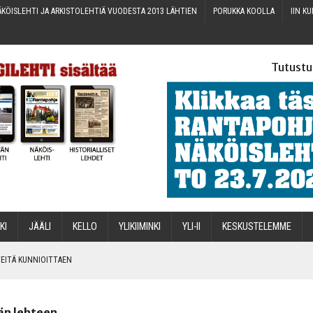
KÖIS­LEH­TI JA ARKIS­TO­LEH­TIÄ VUO­DES­TA 2013 LÄHTIEN
PORUK­KA KOOLLA
IIN KU
Tutustu
­KI
JÄÄ­LI
KEL­LO
YLI­KII­MIN­KI
YLI-II
KES­KUS­TE­LEM­ME
IN­TEI­TÄ KUNNIOITTAEN
än lehteen