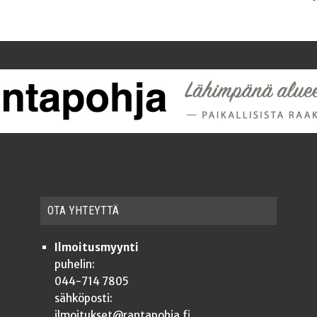
OTA YHTEYT­TÄ
Ilmoitusmyynti
puhelin:
044-714 7805
sähköposti:
ilmoitukset@rantapohja.fi