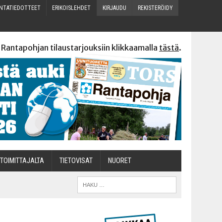
N­TA­TIE­DOT­TEET
ERI­KOIS­LEH­DET
KIR­JAU­DU
REKIS­TE­RÖI­DY
 Rantapohjan tilaustarjouksiin klikkaamalla
tästä
.
TOI­MIT­TA­JAL­TA
TIETOVISAT
NUO­RET