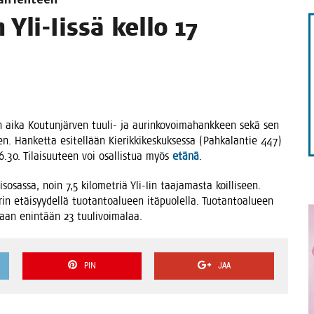
STA
 Yli-Iis­sä kel­lo 17
en aika Kou­tun­jär­ven tuu­li- ja aurin­ko­voi­ma­hank­keen sekä sen
yen. Han­ket­ta esi­tel­lään Kie­rik­ki­kes­kuk­ses­sa (Pah­ka­lan­tie 447)
16.30. Tilai­suu­teen voi osal­lis­tua myös
etä­nä
.
­osas­sa, noin 7,5 kilo­met­riä Yli-Iin taa­ja­mas­ta koil­li­seen.
n etäi­syy­del­lä tuo­tan­toa­lu­een itä­puo­lel­la. Tuo­tan­toa­lu­een
l­laan enin­tään 23 tuulivoimalaa.
PIN
JAA