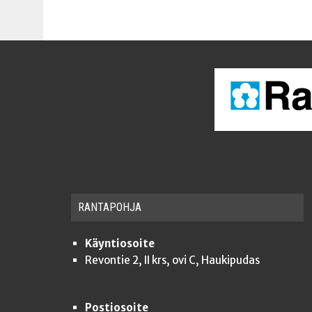
RAN­TA­POH­JA
Käyntiosoite
Revontie 2, II krs, ovi C, Haukipudas
Postiosoite