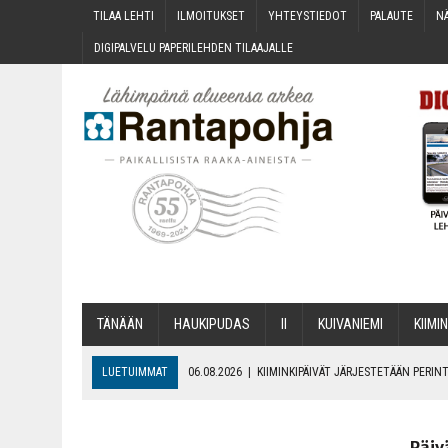
TILAA LEH­TI
ILMOI­TUK­SET
YHTEYS­TIE­DOT
PALAU­TE
NÄ
DIGI­PAL­VE­LU PAPE­RI­LEH­DEN TILAAJALLE
TÄNÄÄN
HAU­KI­PU­DAS
II
KUI­VA­NIE­MI
KII­MIN
LUETUIMMAT
06.08.2026
|
KII­MIN­KI­PÄI­VÄT JÄR­JES­TE­TÄÄN PER
06.08.2026
|
ONKS KAU­NOO NÄKYNY?
06.08.2026
|
MAKA­RO­NI­LAA­TI­KOL­LA ARKEEN
Päiv