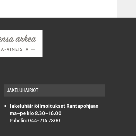
JAKE­LU­HÄI­RIÖT
Jakeluhäiriöilmoitukset Rantapohjaan
ma–pe klo 8.30–16.00
Puhelin: 044-714 7800