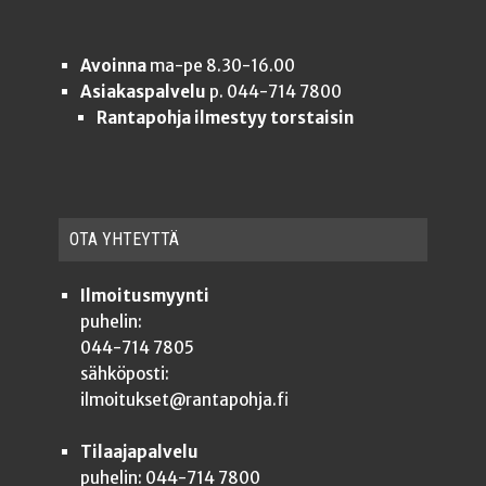
Avoinna
ma-pe 8.30-16.00
Asiakaspalvelu
p. 044-714 7800
Rantapohja ilmestyy torstaisin
OTA YHTEYT­TÄ
Ilmoitusmyynti
puhelin:
044-714 7805
sähköposti:
ilmoitukset@rantapohja.fi
Tilaajapalvelu
puhelin: 044-714 7800