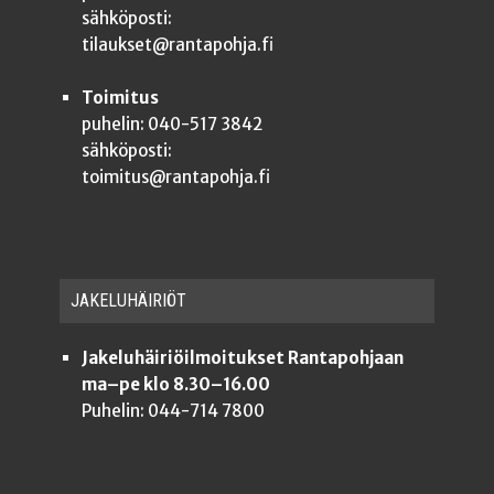
sähköposti:
tilaukset@rantapohja.fi
Toimitus
puhelin: 040-517 3842
sähköposti:
toimitus@rantapohja.fi
JAKE­LU­HÄI­RIÖT
Jakeluhäiriöilmoitukset Rantapohjaan
ma–pe klo 8.30–16.00
Puhelin: 044-714 7800