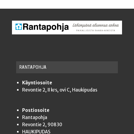
RAN­TA­POH­JA
Käyntiosoite
Revontie 2, II krs, ovi C, Haukipudas
Postiosoite
Rantapohja
Revontie 2, 90830
HAUKIPUDAS