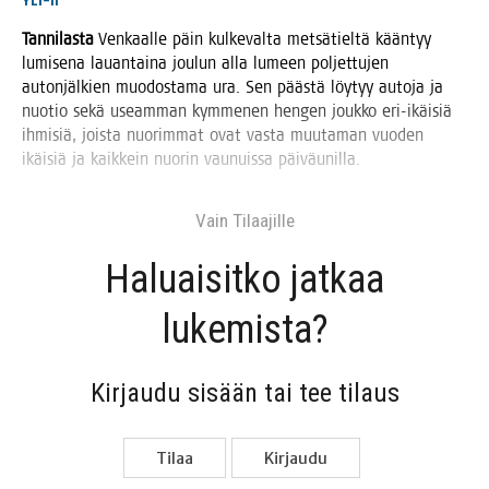
YLI-II
Tan­ni­las­ta
Ven­kaal­le päin kul­ke­val­ta met­sä­tiel­tä kään­tyy
lumi­se­na lau­an­tai­na jou­lun alla lumeen pol­jet­tu­jen
auton­jäl­kien muo­dos­ta­ma ura. Sen pääs­tä löy­tyy auto­ja ja
nuo­tio sekä useam­man kym­me­nen hen­gen jouk­ko eri-ikäi­siä
ihmi­siä, jois­ta nuo­rim­mat ovat vas­ta muu­ta­man vuo­den
ikäi­siä ja kaik­kein nuo­rin vau­nuis­sa päiväunilla.
Vain Tilaa­jil­le
Haluai­sit­ko jat­kaa
lukemista?
Kir­jau­du sisään tai tee tilaus
Tilaa
Kir­jau­du