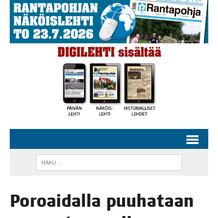
Poroai­dal­la puu­ha­taan