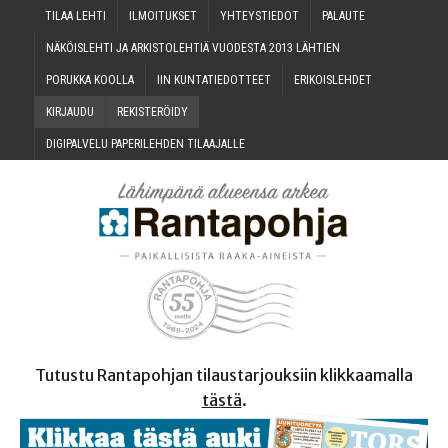
TILAA LEH­TI
ILMOI­TUK­SET
YHTEYS­TIE­DOT
PALAU­TE
NÄKÖIS­LEH­TI JA ARKIS­TO­LEH­TIÄ VUO­DES­TA 2013 LÄHTIEN
PORUK­KA KOOLLA
IIN KUN­TA­TIE­DOT­TEET
ERI­KOIS­LEH­DET
KIR­JAU­DU
REKIS­TE­RÖI­DY
DIGI­PAL­VE­LU PAPE­RI­LEH­DEN TILAAJALLE
Tutustu Rantapohjan tilaustarjouksiin klikkaamalla
tästä
.