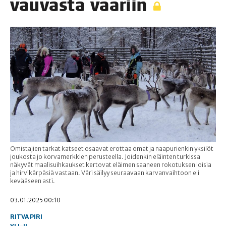
vau­vas­ta vaariin
Omistajien tarkat katseet osaavat erottaa omat ja naapurienkin yksilöt
joukosta jo korvamerkkien perusteella. Joidenkin eläinten turkissa
näkyvät maalisuihkaukset kertovat eläimen saaneen rokotuksen loisia
ja hirvikärpäsiä vastaan. Väri säilyy seuraavaan karvanvaihtoon eli
kevääseen asti.
03.01.2025 00:10
RITVA PIRI