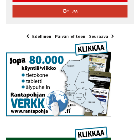
JAA
Edellinen
Päivän lehteen
Seuraava