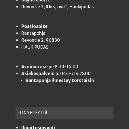
Revontie 2, II krs, ovi C, Haukipudas
Postiosoite
Rantapohja
Revontie 2, 90830
HAUKIPUDAS
Avoinna
ma-pe 8.30-16.00
Asiakaspalvelu
p. 044-714 7800
Rantapohja ilmestyy torstaisin
OTA YHTEYT­TÄ
Ilmoitusmyynti