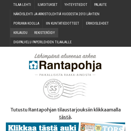
TILAA LEH­TI
ILMOI­TUK­SET
YHTEYS­TIE­DOT
PALAU­TE
NÄKÖIS­LEH­TI JA ARKIS­TO­LEH­TIÄ VUO­DES­TA 2013 LÄHTIEN
PORUK­KA KOOLLA
IIN KUN­TA­TIE­DOT­TEET
ERI­KOIS­LEH­DET
KIR­JAU­DU
REKIS­TE­RÖI­DY
DIGI­PAL­VE­LU PAPE­RI­LEH­DEN TILAAJALLE
Tutustu Rantapohjan tilaustarjouksiin klikkaamalla
tästä
.