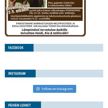
FACE­BOOK
INS­TA­GRAM
Follow on Instagram
PÄI­VÄN LEHDET