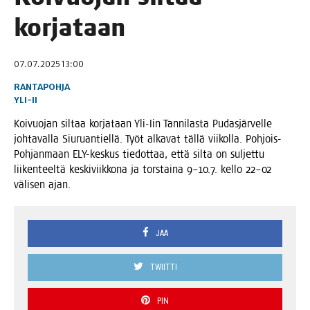
korjataan
07.07.2025 13:00
RANTAPOHJA
YLI-II
Koi­vuo­jan sil­taa kor­ja­taan Yli-Iin Tan­ni­las­ta Pudas­jär­vel­le
joh­ta­val­la Siu­ruan­tiel­lä. Työt alka­vat täl­lä vii­kol­la. Poh­jois-
Poh­jan­maan ELY-kes­kus tie­dot­taa, että sil­ta on sul­jet­tu
lii­ken­teel­tä kes­ki­viik­ko­na ja tors­tai­na 9–10.7. kel­lo 22–02
väli­sen ajan.
JAA
TWIITTI
PIN