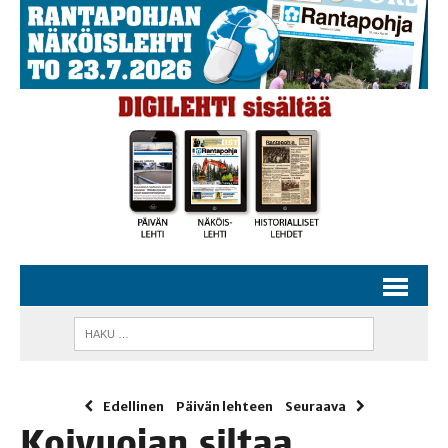
Edellinen
Päivän lehteen
Seuraava
Koi­vuo­jan sil­taa