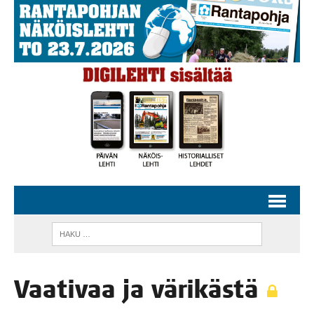
Vaa­ti­vaa ja värikästä