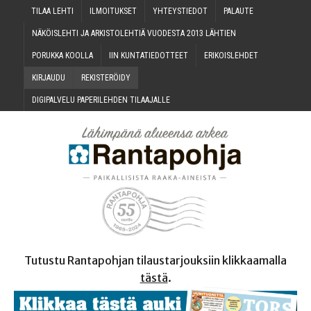
TILAA LEH­TI
ILMOI­TUK­SET
YHTEYS­TIE­DOT
PALAU­TE
NÄKÖIS­LEH­TI JA ARKIS­TO­LEH­TIÄ VUO­DES­TA 2013 LÄHTIEN
PORUK­KA KOOLLA
IIN KUN­TA­TIE­DOT­TEET
ERI­KOIS­LEH­DET
KIR­JAU­DU
REKIS­TE­RÖI­DY
DIGI­PAL­VE­LU PAPE­RI­LEH­DEN TILAAJALLE
Tutustu Rantapohjan tilaustarjouksiin klikkaamalla
tästä
.