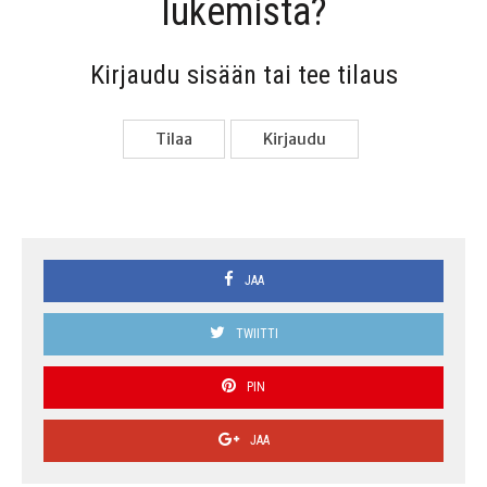
lukemista?
Kir­jau­du sisään tai tee tilaus
Tilaa
Kir­jau­du
JAA
TWIITTI
PIN
JAA