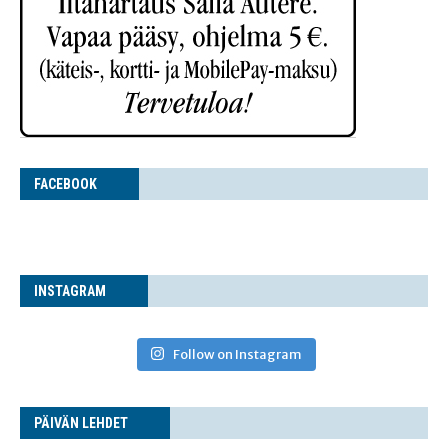
FACE­BOOK
INS­TA­GRAM
Follow on Instagram
PÄI­VÄN LEHDET