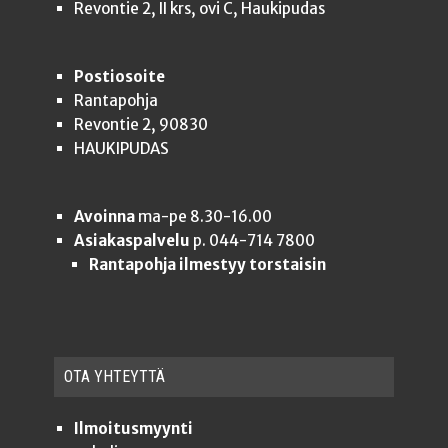
Revontie 2, II krs, ovi C, Haukipudas
Postiosoite
Rantapohja
Revontie 2, 90830
HAUKIPUDAS
Avoinna
ma-pe 8.30-16.00
Asiakaspalvelu
p. 044-714 7800
Rantapohja ilmestyy torstaisin
OTA YHTEYT­TÄ
Ilmoitusmyynti