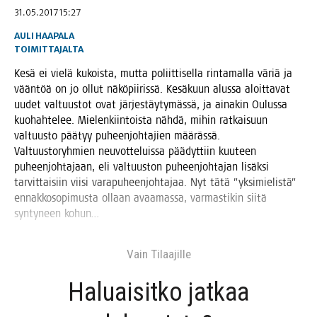
31.05.2017 15:27
AULI HAAPALA
TOIMITTAJALTA
Kesä ei vie­lä kukois­ta, mut­ta poliit­ti­sel­la rin­ta­mal­la väriä ja
vään­töä on jo ollut näkö­pii­ris­sä. Kesä­kuun alus­sa aloit­ta­vat
uudet val­tuus­tot ovat jär­jes­täy­ty­mäs­sä, ja aina­kin Oulus­sa
kuo­hah­te­lee. Mie­len­kiin­tois­ta näh­dä, mihin rat­kai­suun
val­tuus­to pää­tyy puheen­joh­ta­jien mää­räs­sä.
Val­tuus­to­ryh­mien neu­vot­te­luis­sa pää­dyt­tiin kuu­teen
puheen­joh­ta­jaan, eli val­tuus­ton puheen­joh­ta­jan lisäk­si
tar­vit­tai­siin vii­si vara­pu­heen­joh­ta­jaa. Nyt tätä ”yksi­mie­lis­tä”
ennak­ko­so­pi­mus­ta ollaan avaa­mas­sa, var­mas­ti­kin sii­tä
syn­ty­neen kohun…
Vain Tilaa­jil­le
Haluai­sit­ko jat­kaa