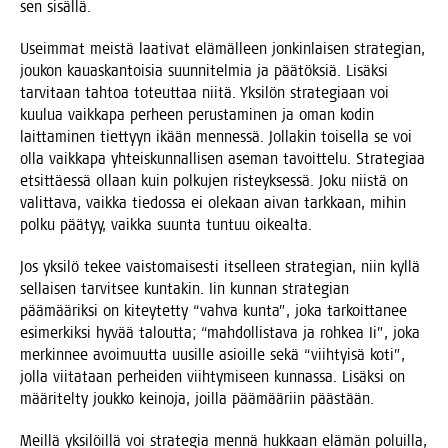
sen sisällä.
Useim­mat meis­tä laa­ti­vat elä­mäl­leen jon­kin­lai­sen stra­te­gian,
jou­kon kau­as­kan­toi­sia suun­ni­tel­mia ja pää­tök­siä. Lisäk­si
tar­vi­taan tah­toa toteut­taa nii­tä. Yksi­lön stra­te­gi­aan voi
kuu­lua vaik­ka­pa per­heen perus­ta­mi­nen ja oman kodin
lait­ta­mi­nen tiet­tyyn ikään men­nes­sä. Jol­la­kin toi­sel­la se voi
olla vaik­ka­pa yhteis­kun­nal­li­sen ase­man tavoit­te­lu. Stra­te­gi­aa
etsit­täes­sä ollaan kuin pol­ku­jen ris­teyk­ses­sä. Joku niis­tä on
valit­ta­va, vaik­ka tie­dos­sa ei ole­kaan aivan tark­kaan, mihin
pol­ku pää­tyy, vaik­ka suun­ta tun­tuu oikealta.
Jos yksi­lö tekee vais­to­mai­ses­ti itsel­leen stra­te­gian, niin kyl­lä
sel­lai­sen tar­vit­see kun­ta­kin. Iin kun­nan stra­te­gian
pää­mää­rik­si on kitey­tet­ty “vah­va kun­ta”, joka tar­koit­ta­nee
esi­mer­kik­si hyvää talout­ta; “mah­dol­lis­ta­va ja roh­kea Ii”, joka
mer­kin­nee avoi­muut­ta uusil­le asioil­le sekä “viih­tyi­sä koti”,
jol­la vii­ta­taan per­hei­den viih­ty­mi­seen kun­nas­sa. Lisäk­si on
mää­ri­tel­ty jouk­ko kei­no­ja, joil­la pää­mää­riin päästään.
Meil­lä yksi­löil­lä voi stra­te­gia men­nä huk­kaan elä­män poluil­la,