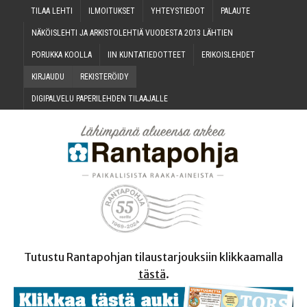
TILAA LEH­TI
ILMOI­TUK­SET
YHTEYS­TIE­DOT
PALAU­TE
NÄKÖIS­LEH­TI JA ARKIS­TO­LEH­TIÄ VUO­DES­TA 2013 LÄHTIEN
PORUK­KA KOOLLA
IIN KUN­TA­TIE­DOT­TEET
ERI­KOIS­LEH­DET
KIR­JAU­DU
REKIS­TE­RÖI­DY
DIGI­PAL­VE­LU PAPE­RI­LEH­DEN TILAAJALLE
Tutustu Rantapohjan tilaustarjouksiin klikkaamalla
tästä
.