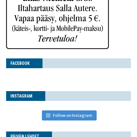
FACE­BOOK
INS­TA­GRAM
Follow on Instagram
PÄI­VÄN LEHDET