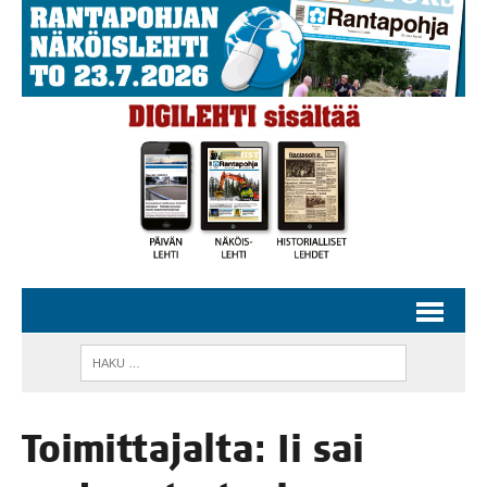
Toi­mit­ta­jal­ta: Ii sai