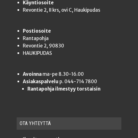
Käyntiosoite
Revontie 2, II krs, ovi C, Haukipudas
Postiosoite
Rantapohja
Revontie 2, 90830
HAUKIPUDAS
Avoinna
ma-pe 8.30-16.00
Asiakaspalvelu
p. 044-714 7800
Rantapohja ilmestyy torstaisin
OTA YHTEYT­TÄ