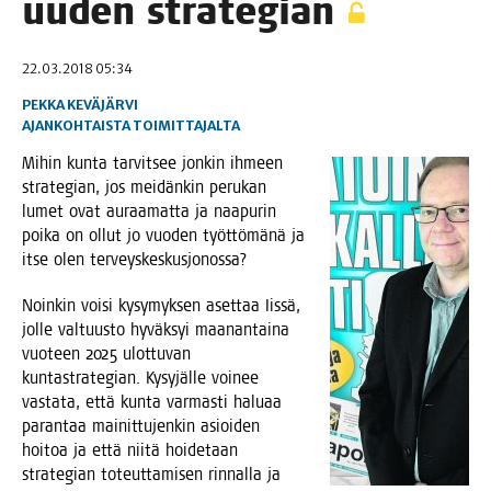
uuden strategian
22.03.2018 05:34
PEKKA KEVÄJÄRVI
AJANKOHTAISTA
TOIMITTAJALTA
Mihin kun­ta tar­vit­see jon­kin ihmeen
stra­te­gian, jos mei­dän­kin peru­kan
lumet ovat auraa­mat­ta ja naa­pu­rin
poi­ka on ollut jo vuo­den työt­tö­mä­nä ja
itse olen terveyskeskusjonossa?
Noin­kin voi­si kysy­myk­sen aset­taa Iis­sä,
jol­le val­tuus­to hyväk­syi maa­nan­tai­na
vuo­teen 2025 ulot­tu­van
kun­ta­stra­te­gian. Kysy­jäl­le voi­nee
vas­ta­ta, että kun­ta var­mas­ti halu­aa
paran­taa mai­nit­tu­jen­kin asioi­den
hoi­toa ja että nii­tä hoi­de­taan
stra­te­gian toteut­ta­mi­sen rin­nal­la ja