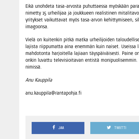
Eikä unoh­de­ta tasa-arvos­ta puhut­taes­sa myös­kään paraur
nimet­ty 15 urhei­li­jaa ja jouk­ku­een rea­lis­ti­nen mita­li­ta
yri­tyk­set vai­kut­ta­vat myös tasa-arvon kehit­ty­mi­seen, si
imagoonsa.
Vie­lä on kui­ten­kin pit­kä mat­ka urhei­li­joi­den talou­del­li­s
lajis­ta riip­pu­mat­ta aina enem­män kuin nai­set. Useis­sa la
mah­do­ton­ta har­joi­tel­la laji­aan täys­päi­väi­ses­ti. Pai­
onkin luvat­tu tele­vi­sioi­ta­van entis­tä moni­puo­li­sem­mi
nimissä.
Anu Kaup­pi­la
anu.kauppila@rantapohja.fi
JAA
TWIITTI