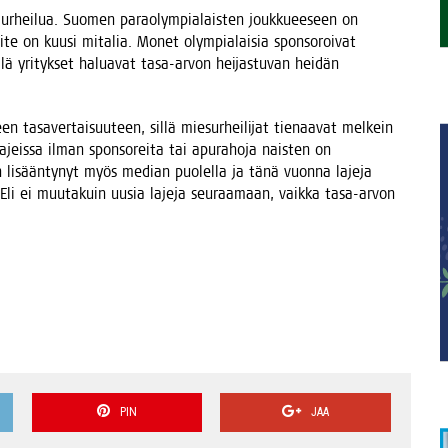
­hei­lua. Suo­men parao­lym­pia­lais­ten jouk­ku­ee­seen on
­voi­te on kuusi mita­lia. Monet olym­pia­lai­sia spon­so­roi­vat
l­lä yri­tyk­set halua­vat tasa-arvon hei­jas­tu­van hei­dän
een tasa­ver­tai­suu­teen, sil­lä mie­sur­hei­li­jat tie­naa­vat mel­kein
jeis­sa ilman spon­so­rei­ta tai apu­ra­ho­ja nais­ten on
ne on lisään­ty­nyt myös median puo­lel­la ja tänä vuon­na laje­ja
n. Eli ei muu­ta­kuin uusia laje­ja seu­raa­maan, vaik­ka tasa-arvon
PIN
JAA