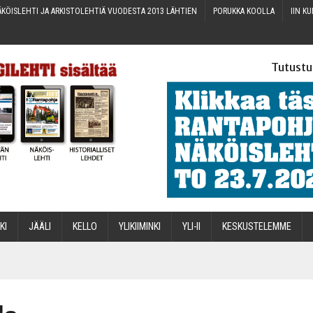
KÖIS­LEH­TI JA ARKIS­TO­LEH­TIÄ VUO­DES­TA 2013 LÄHTIEN
PORUK­KA KOOLLA
IIN KU
Tutustu
­KI
JÄÄ­LI
KEL­LO
YLI­KII­MIN­KI
YLI-II
KES­KUS­TE­LEM­ME
STA