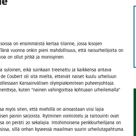
le
TAEN
ois­sa on ensim­mäis­tä ker­taa tilan­ne, jos­sa kiso­jen
e. Tänä vuon­na onkin pie­ni mah­dol­li­suus, että nai­sur­hei­li­joi­ta on
rvoa on ollut pit­kä ja monisyinen.
olla suloi­nen, eikä suin­kaan tree­nat­tu ja kaik­ken­sa anta­va
­re de Cou­bert oli sitä miel­tä, ettei­vät nai­set kuu­lu urhei­luun
 olles­saan Kan­sain­vä­li­sen olym­pia­ko­mi­tean puheen­joh­ta­ja.
ent­te­ja, kuten “nai­nen vahin­goit­taa koh­tu­aan urhei­le­mal­la”
­sa myös siten, että mie­hil­lä on ainoas­taan vii­si lajia
en pai­nin sar­jois­ta. Ryt­mi­nen voi­mis­te­lu ja tai­to­uin­ti ovat
­sa on perä­ti 20 seka­la­jia. Into­hi­moi­se­na penk­kiur­hei­li­ja­na on
ai­sis­sa, sil­lä onhan kysees­sä maa­il­man suu­rin urheilutapahtuma.