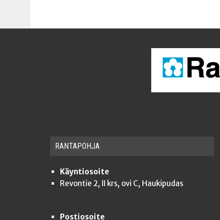
RAN­TA­POH­JA
Käyntiosoite
Revontie 2, II krs, ovi C, Haukipudas
Postiosoite