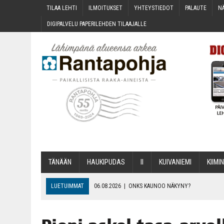
TILAA LEH­TI
ILMOI­TUK­SET
YHTEYS­TIE­DOT
PALAU­TE
NÄ
DIGI­PAL­VE­LU PAPE­RI­LEH­DEN TILAAJALLE
TÄNÄÄN
HAU­KI­PU­DAS
II
KUI­VA­NIE­MI
KII­MIN
LUETUIMMAT
06.08.2026
|
ONKS KAU­NOO NÄKYNY?
06.08.2026
|
MAKA­RO­NI­LAA­TI­KOL­LA ARKEEN
06.08.2026
|
OPIN­TOI­HIN KAN­SA­LAIS­OPIS­TOS­SA VOI SAA­DA AVUSTU