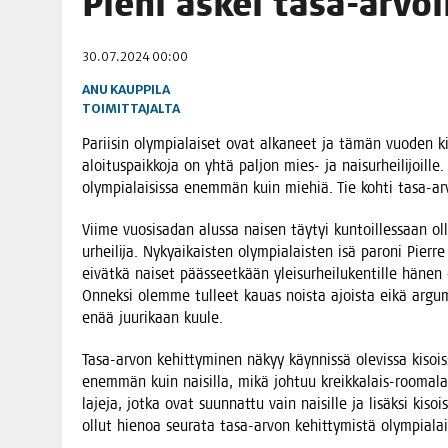
Pie­ni askel tasa-arvol
06.08.2026
|
TOI­VEI­DEN KOTI IISTÄ!
30.07.2024 00:00
06.08.2026
|
KII­MIN­KI­PÄI­VÄT JÄR­JES­TE­TÄÄN PERIN­TEI­TÄ KUNNIOIT
ANU KAUPPILA
TOIMITTAJALTA
Parii­sin olym­pia­lai­set ovat alka­neet ja tämän vuo­den kis
aloi­tus­paik­ko­ja on yhtä pal­jon mies- ja nai­sur­hei­li­joil­l
olym­pia­lai­sis­sa enem­män kuin mie­hiä. Tie koh­ti tasa-a
Vii­me vuo­si­sa­dan alus­sa nai­sen täy­tyi kun­toil­les­saan 
urhei­li­ja. Nyky­ai­kais­ten olym­pia­lais­ten isä paro­ni Pier
eivät­kä nai­set pääs­seet­kään ylei­sur­hei­lu­ken­til­le hänen
Onnek­si olem­me tul­leet kau­as nois­ta ajois­ta eikä argu­m
enää juu­ri­kaan kuule.
Tasa-arvon kehit­ty­mi­nen näkyy käyn­nis­sä ole­vis­sa kisois
enem­män kuin nai­sil­la, mikä joh­tuu kreik­ka­lais-roo­ma­lai­s
laje­ja, jot­ka ovat suun­nat­tu vain nai­sil­le ja lisäk­si kisois
ollut hie­noa seu­ra­ta tasa-arvon kehit­ty­mis­tä olym­pia­l