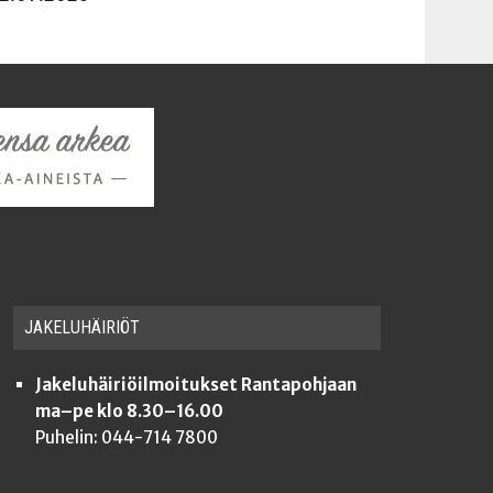
JAKE­LU­HÄI­RIÖT
Jakeluhäiriöilmoitukset Rantapohjaan
ma–pe klo 8.30–16.00
Puhelin: 044-714 7800