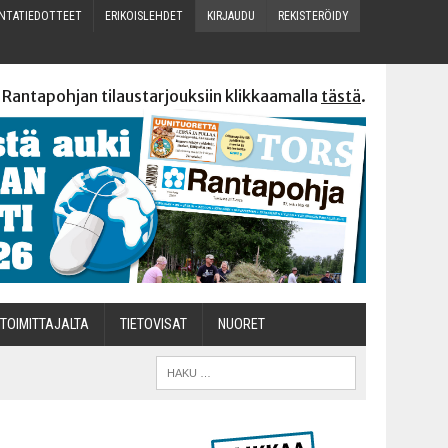
N­TA­TIE­DOT­TEET
ERI­KOIS­LEH­DET
KIR­JAU­DU
REKIS­TE­RÖI­DY
 Rantapohjan tilaustarjouksiin klikkaamalla
tästä
.
TOI­MIT­TA­JAL­TA
TIETOVISAT
NUO­RET