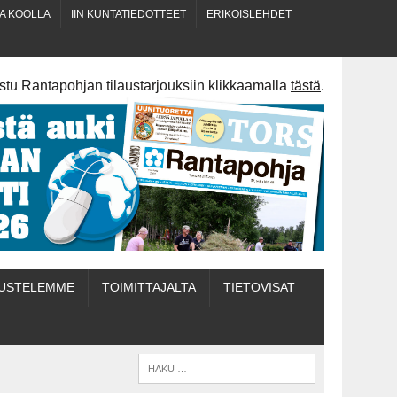
A KOOLLA
IIN KUN­TA­TIE­DOT­TEET
ERI­KOIS­LEH­DET
stu Rantapohjan tilaustarjouksiin klikkaamalla
tästä
.
US­TE­LEM­ME
TOI­MIT­TA­JAL­TA
TIETOVISAT