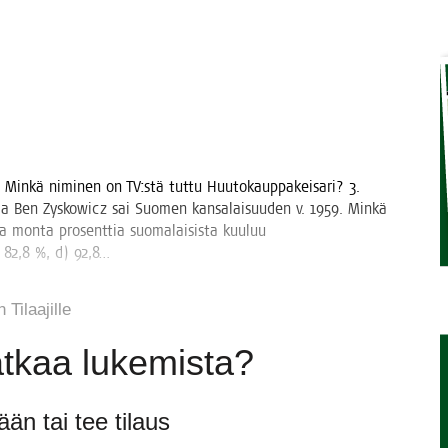
­DA AVUSTUSTA
Ä KUNNIOITTAEN
n­kä nimi­nen on TV:stä tut­tu Huu­to­kaup­pa­kei­sa­ri? 3.
a Ben Zys­kowicz sai Suo­men kan­sa­lai­suu­den v. 1959. Min­kä
 mon­ta pro­sent­tia suo­ma­lai­sis­ta kuu­luu
c) 82,8 %, d) 92,8…
 Tilaa­jil­le
jat­kaa lukemista?
sään tai tee tilaus