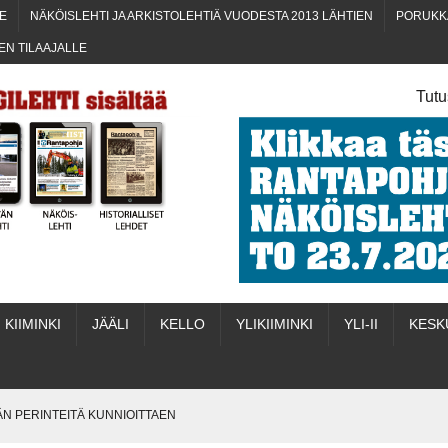
TE
NÄKÖIS­LEH­TI JA ARKIS­TO­LEH­TIÄ VUO­DES­TA 2013 LÄHTIEN
PORUK­K
­DEN TILAAJALLE
Tutu
KII­MIN­KI
JÄÄ­LI
KEL­LO
YLI­KII­MIN­KI
YLI-II
KES­K