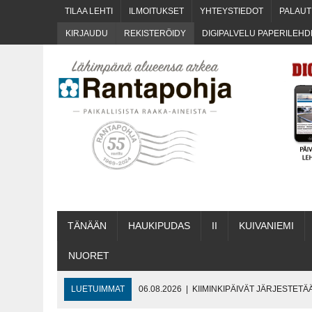
TILAA LEH­TI
ILMOI­TUK­SET
YHTEYS­TIE­DOT
PALAU­
KIR­JAU­DU
REKIS­TE­RÖI­DY
DIGI­PAL­VE­LU PAPE­RI­LEH
TÄNÄÄN
HAU­KI­PU­DAS
II
KUI­VA­NIE­MI
NUO­RET
LUETUIMMAT
06.08.2026
|
ONKS KAU­NOO NÄKYNY?
06.08.2026
|
MAKA­RO­NI­LAA­TI­KOL­LA ARKEEN