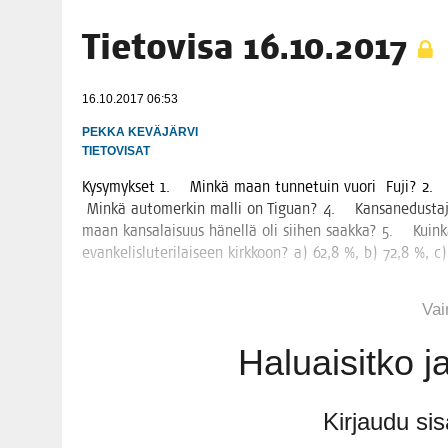
Tie­to­vi­sa 16.10.2017
06.08.2026
|
OPIN­TOI­HIN KAN­SA­LAIS­OPIS­TOS­SA VOI SAA
08.08.2026
|
MENO­VINK­KE­JÄ LOP­PU­KE­SÄN TAPAHTUMIIN
16.10.2017 06:53
06.08.2026
|
KII­MIN­KI­PÄI­VÄT JÄR­JES­TE­TÄÄN PERIN­TEI­T
PEKKA KEVÄJÄRVI
TIETOVISAT
Kysy­myk­set 1. Min­kä maan tun­ne­tuin vuo­ri Fuji? 2. Mi
Min­kä auto­mer­kin mal­li on Tiguan? 4. Kan­san­edus­ta­j
maan kan­sa­lai­suus hänel­lä oli sii­hen saak­ka? 5. Kuin­ka
evan­ke­lis­lu­te­ri­lai­seen kirk­koon? a) 62,8 %, b) 72,8 %, 
Vain
Haluai­sit­ko 
Kir­jau­du si