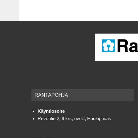
RAN­TA­POH­JA
Käyntiosoite
Revontie 2, II krs, ovi C, Haukipudas