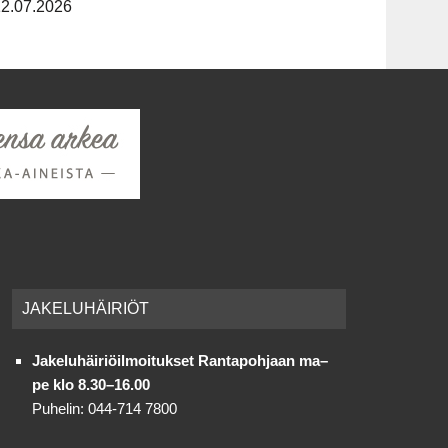
12.07.2026
JAKE­LU­HÄI­RIÖT
Jakeluhäiriöilmoitukset Rantapohjaan ma–
pe klo 8.30–16.00
Puhelin: 044-714 7800