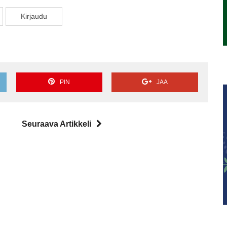
Kir­jau­du
PIN
JAA
Seuraava Artikkeli