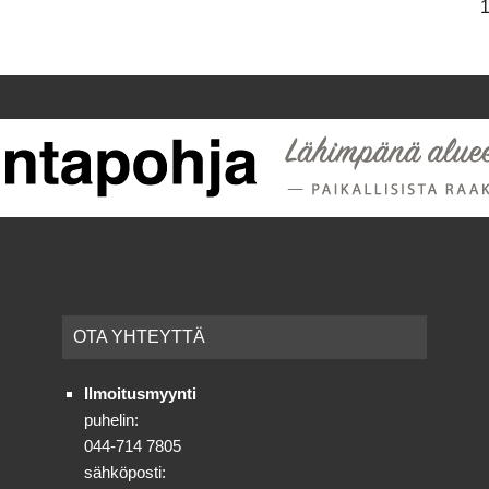
OTA YHTEYT­TÄ
Ilmoitusmyynti
puhelin:
044-714 7805
sähköposti: