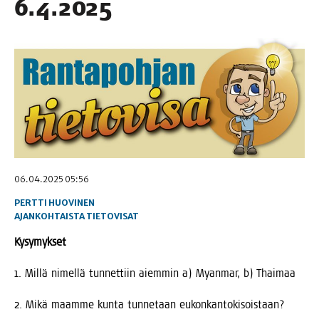
6.4.2025
06.04.2025 05:56
PERTTI HUOVINEN
AJANKOHTAISTA
TIETOVISAT
Kysy­myk­set
1. Mil­lä nimel­lä tun­net­tiin aiem­min a) Myan­mar, b) Thaimaa
2. Mikä maam­me kun­ta tun­ne­taan eukonkantokisoistaan?