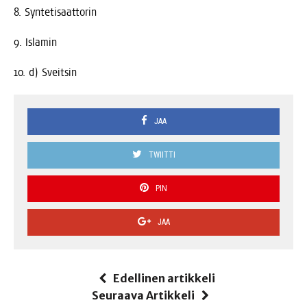
8. Syn­te­ti­saat­to­rin
9. Isla­min
10. d) Sveitsin
JAA
TWIITTI
PIN
JAA
Edellinen artikkeli
Seuraava Artikkeli