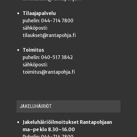
Tilaajapalvelu
puhelin: 044-714 7800
sähköposti:
tilaukset@rantapohja.fi
Toimitus
puhelin: 040-517 3842
sähköposti:
toimitus@rantapohja.fi
JAKE­LU­HÄI­RIÖT
Jakeluhäiriöilmoitukset Rantapohjaan
ma–pe klo 8.30–16.00
Puhelin: 044-714 7800