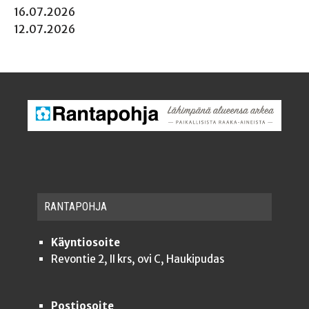
16.07.2026
12.07.2026
RAN­TA­POH­JA
Käyntiosoite
Revontie 2, II krs, ovi C, Haukipudas
Postiosoite