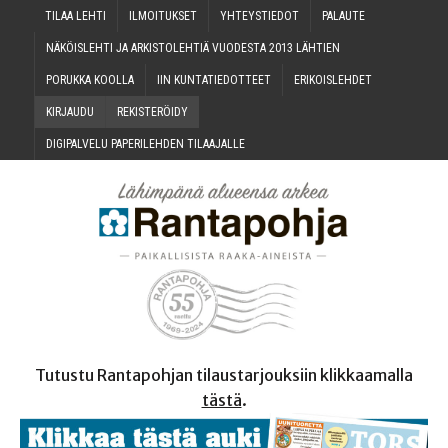
TILAA LEH­TI
ILMOI­TUK­SET
YHTEYS­TIE­DOT
PALAU­TE
NÄKÖIS­LEH­TI JA ARKIS­TO­LEH­TIÄ VUO­DES­TA 2013 LÄHTIEN
PORUK­KA KOOLLA
IIN KUN­TA­TIE­DOT­TEET
ERI­KOIS­LEH­DET
KIR­JAU­DU
REKIS­TE­RÖI­DY
DIGI­PAL­VE­LU PAPE­RI­LEH­DEN TILAAJALLE
Tutustu Rantapohjan tilaustarjouksiin klikkaamalla
tästä
.