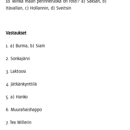
10. Min­kä maan perin­ne­ruo­ka on rös­ti? a) Sak­san, b)
Itä­val­lan, c) Hol­lan­nin, d) Sveitsin
Vas­tauk­set
1. a) Bur­ma, b) Siam
2. Son­ka­jär­vi
3. Lak­too­si
4. Jät­kän­kynt­ti­lä
5. a) Hanko
6. Muu­ra­hais­hap­po
7. Tex Willerin