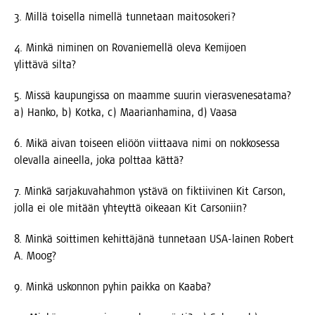
3. Mil­lä toi­sel­la nimel­lä tun­ne­taan maitosokeri?
4. Min­kä nimi­nen on Rova­nie­mel­lä ole­va Kemi­joen
ylit­tä­vä silta?
5. Mis­sä kau­pun­gis­sa on maam­me suu­rin vie­ras­ve­ne­sa­ta­ma?
a) Han­ko, b) Kot­ka, c) Maa­rian­ha­mi­na, d) Vaasa
6. Mikä aivan toi­seen eli­öön viit­taa­va nimi on nok­ko­ses­sa
ole­val­la aineel­la, joka polt­taa kättä?
7. Min­kä sar­ja­ku­va­hah­mon ystä­vä on fik­tii­vi­nen Kit Car­son,
jol­la ei ole mitään yhteyt­tä oike­aan Kit Carsoniin?
8. Min­kä soit­ti­men kehit­tä­jä­nä tun­ne­taan USA-lai­nen Robert
A. Moog?
9. Min­kä uskon­non pyhin paik­ka on Kaaba?