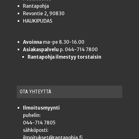
Rantapohja
Revontie 2, 90830
HAUKIPUDAS
Avoinna
ma-pe 8.30-16.00
Asiakaspalvelu
p. 044-714 7800
Rantapohja ilmestyy torstaisin
OTA YHTEYT­TÄ
Ilmoitusmyynti
puhelin:
044-714 7805
sähköposti:
ilmoitukset@rantapohja.fi