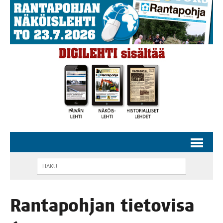
Ran­ta­poh­jan tie­to­vi­sa