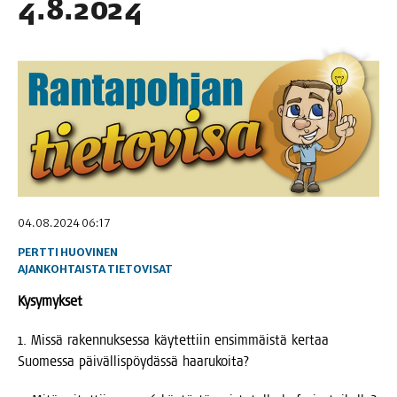
4.8.2024
04.08.2024 06:17
PERTTI HUOVINEN
AJANKOHTAISTA
TIETOVISAT
Kysy­myk­set
1. Mis­sä raken­nuk­ses­sa käy­tet­tiin ensim­mäis­tä ker­taa
Suo­mes­sa päi­väl­lis­pöy­däs­sä haarukoita?