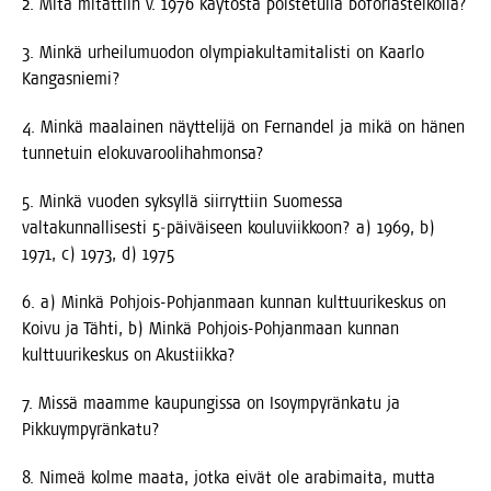
2. Mitä mitat­tiin v. 1976 käy­tös­tä pois­te­tul­la boforiasteikolla?
3. Min­kä urhei­lu­muo­don olym­pia­kul­ta­mi­ta­lis­ti on Kaar­lo
Kangasniemi?
4. Min­kä maa­lai­nen näyt­te­li­jä on Fer­nan­del ja mikä on hänen
tun­ne­tuin elokuvaroolihahmonsa?
5. Min­kä vuo­den syk­syl­lä siir­ryt­tiin Suo­mes­sa
val­ta­kun­nal­li­ses­ti 5‑päiväiseen kou­lu­viik­koon? a) 1969, b)
1971, c) 1973, d) 1975
6. a) Min­kä Poh­jois-Poh­jan­maan kun­nan kult­tuu­ri­kes­kus on
Koi­vu ja Täh­ti, b) Min­kä Poh­jois-Poh­jan­maan kun­nan
kult­tuu­ri­kes­kus on Akustiikka?
7. Mis­sä maam­me kau­pun­gis­sa on Iso­ym­py­rän­ka­tu ja
Pikkuympyränkatu?
8. Nimeä kol­me maa­ta, jot­ka eivät ole ara­bi­mai­ta, mut­ta