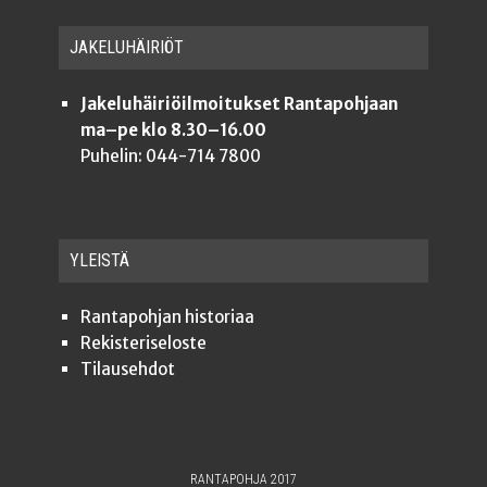
JAKE­LU­HÄI­RIÖT
Jakeluhäiriöilmoitukset Rantapohjaan
ma–pe klo 8.30–16.00
Puhelin: 044-714 7800
YLEISTÄ
Ran­ta­poh­jan historiaa
Rekis­te­ri­se­los­te
Tilauseh­dot
RANTAPOHJA 2017