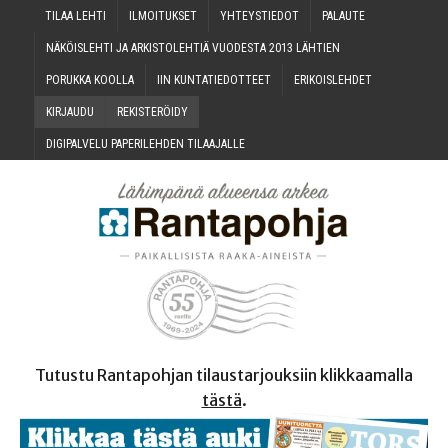
TILAA LEH­TI
ILMOI­TUK­SET
YHTEYS­TIE­DOT
PALAU­TE
NÄKÖIS­LEH­TI JA ARKIS­TO­LEH­TIÄ VUO­DES­TA 2013 LÄHTIEN
PORUK­KA KOOLLA
IIN KUN­TA­TIE­DOT­TEET
ERI­KOIS­LEH­DET
KIR­JAU­DU
REKIS­TE­RÖI­DY
DIGI­PAL­VE­LU PAPE­RI­LEH­DEN TILAAJALLE
Tutustu Rantapohjan tilaustarjouksiin klikkaamalla
tästä
.