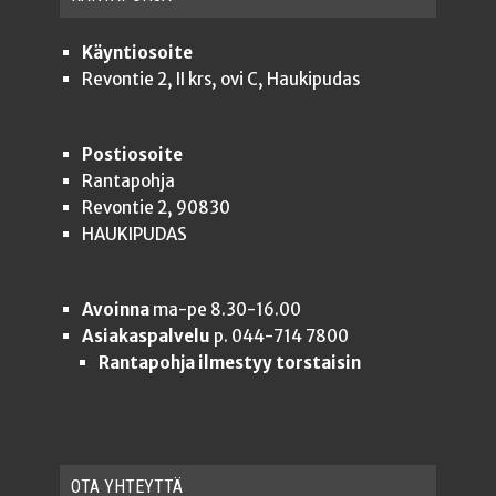
Käyntiosoite
Revontie 2, II krs, ovi C, Haukipudas
Postiosoite
Rantapohja
Revontie 2, 90830
HAUKIPUDAS
Avoinna
ma-pe 8.30-16.00
Asiakaspalvelu
p. 044-714 7800
Rantapohja ilmestyy torstaisin
OTA YHTEYT­TÄ