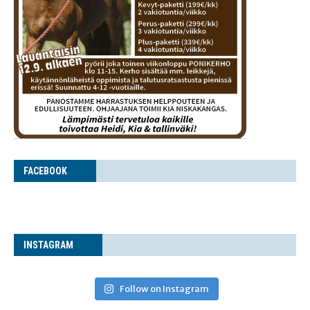
FACE­BOOK
INS­TA­GRAM
Follow on Instagram