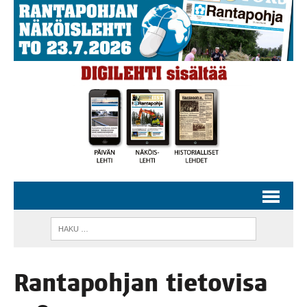
Ran­ta­poh­jan tie­to­vi­sa