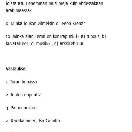
jois­sa asuu enem­män mus­li­me­ja kuin yhdes­sä­kään
arabimaassa?
9. Min­kä jou­kon vii­mei­sin oli Egon Krenz?
10. Min­kä alan ter­mi on kont­ra­punk­ti? a) runous, b)
kuva­tai­teet, c) musiik­ki, d) arkkitehtuuri
Vas­tauk­set
1. Turun linnassa
2. Tuu­len nopeutta
3. Pai­non­nos­ton
4. Rans­ka­lai­nen, Isä Camillo