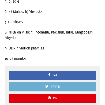
5. b) 1971
6. a) Muhos, b) Ylivieska
7. Hami­nas­sa
8. Nii­tä on vii­si­kin: Indo­ne­sia, Pakis­tan, Intia, Bangla­desh,
Nigeria
9. DDR:n val­tion päämies
10. c) musiikki
JAA
TWIITTI
PIN