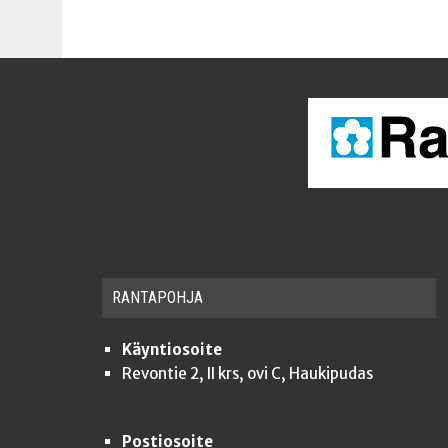
RAN­TA­POH­JA
Käyntiosoite
Revontie 2, II krs, ovi C, Haukipudas
Postiosoite