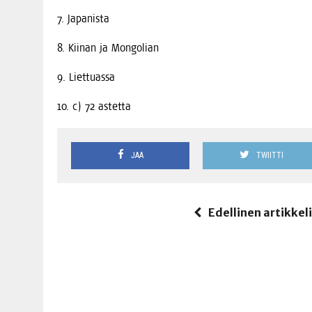
7. Japa­nis­ta
8. Kii­nan ja Mongolian
9. Liet­tuas­sa
10. c) 72 astetta
JAA
TWIITTI
Edellinen artikkel