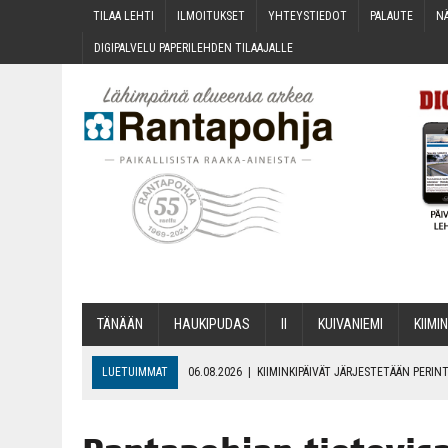
TILAA LEH­TI
ILMOI­TUK­SET
YHTEYS­TIE­DOT
PALAU­TE
NÄ
DIGI­PAL­VE­LU PAPE­RI­LEH­DEN TILAAJALLE
TÄNÄÄN
HAU­KI­PU­DAS
II
KUI­VA­NIE­MI
KII­MIN
LUETUIMMAT
06.08.2026
|
KII­MIN­KI­PÄI­VÄT JÄR­JES­TE­TÄÄN PER
06.08.2026
|
ONKS KAU­NOO NÄKYNY?
06.08.2026
|
MAKA­RO­NI­LAA­TI­KOL­LA ARKEEN