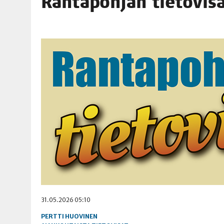
Ran­ta­poh­jan tie­to­vi­
06.08.2026
|
OPIN­TOI­HIN KAN­SA­LAIS­OPIS­TOS­SA VOI SAA­DA AVUSTU
08.08.2026
|
MENO­VINK­KE­JÄ LOP­PU­KE­SÄN TAPAHTUMIIN
31.05.2026 05:10
PERTTI HUOVINEN