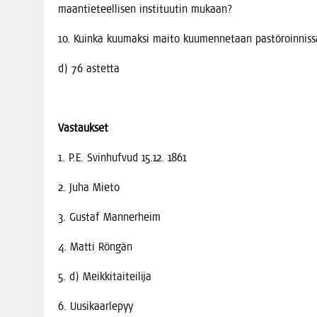
maan­tie­teel­li­sen ins­ti­tuu­tin mukaan?
10. Kuin­ka kuu­mak­si mai­to kuu­men­ne­taan pas­tö­roin­nis
d) 76 astetta
Vas­tauk­set
1. P.E. Svin­huf­vud 15.12. 1861
2. Juha Mieto
3. Gus­taf Mannerheim
4. Mat­ti Röngän
5. d) Meikkitaiteilija
6. Uusi­kaar­le­pyy