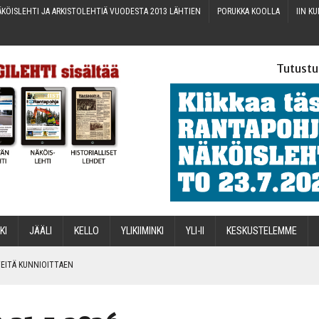
KÖIS­LEH­TI JA ARKIS­TO­LEH­TIÄ VUO­DES­TA 2013 LÄHTIEN
PORUK­KA KOOLLA
IIN KU
Tutustu
­KI
JÄÄ­LI
KEL­LO
YLI­KII­MIN­KI
YLI-II
KES­KUS­TE­LEM­ME
IN­TEI­TÄ KUNNIOITTAEN