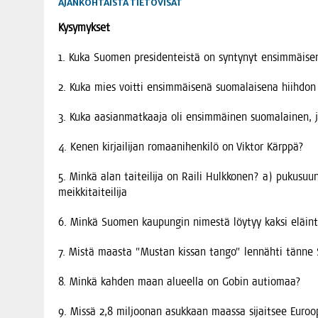
AJANKOHTAISTA
TIETOVISAT
Kysy­myk­set
1. Kuka Suo­men pre­si­den­teis­tä on syn­ty­nyt ensimmäis
2. Kuka mies voit­ti ensim­mäi­se­nä suo­ma­lai­se­na hiih­don
3. Kuka aasian­mat­kaa­ja oli ensim­mäi­nen suo­ma­lai­nen
4. Kenen kir­jai­li­jan romaa­ni­hen­ki­lö on Vik­tor Kärppä?
5. Min­kä alan tai­tei­li­ja on Rai­li Hulk­ko­nen? a) pukusuun­nit­
meikkitaiteilija
6. Min­kä Suo­men kau­pun­gin nimes­tä löy­tyy kak­si eläin
7. Mis­tä maas­ta ”Mus­tan kis­san tan­go” len­näh­ti tän­
8. Min­kä kah­den maan alu­eel­la on Gobin autiomaa?
9. Mis­sä 2,8 mil­joo­nan asuk­kaan maas­sa sijait­see Euroo­pa