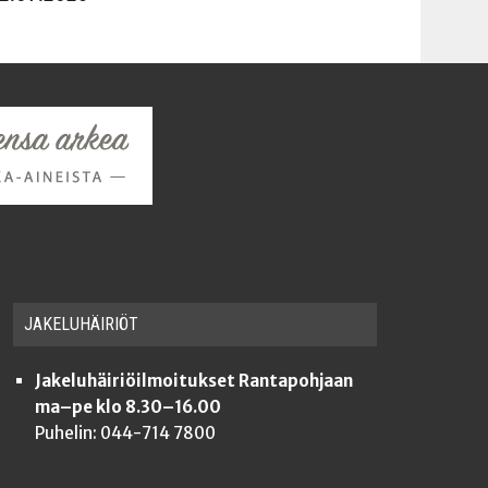
JAKE­LU­HÄI­RIÖT
Jakeluhäiriöilmoitukset Rantapohjaan
ma–pe klo 8.30–16.00
Puhelin: 044-714 7800