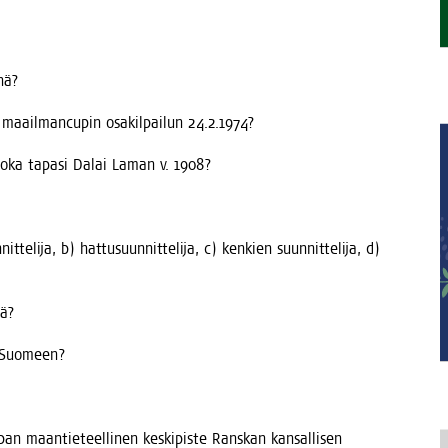
enä?
 maa­il­mancu­pin osa­kil­pai­lun 24.2.1974?
, joka tapa­si Dalai Laman v. 1908?
te­li­ja, b) hat­tusuun­nit­te­li­ja, c) ken­kien suun­nit­te­li­ja, d)
tä?
ne Suomeen?
n maan­tie­teel­li­nen kes­ki­pis­te Rans­kan kan­sal­li­sen