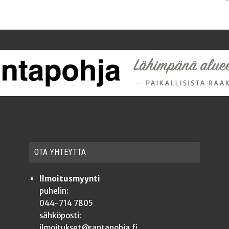
OTA YHTEYT­TÄ
Ilmoitusmyynti
puhelin:
044-714 7805
sähköposti:
ilmoitukset@rantapohja.fi