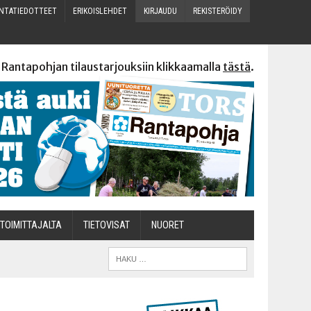
N­TA­TIE­DOT­TEET
ERI­KOIS­LEH­DET
KIR­JAU­DU
REKIS­TE­RÖI­DY
 Rantapohjan tilaustarjouksiin klikkaamalla
tästä
.
TOI­MIT­TA­JAL­TA
TIETOVISAT
NUO­RET