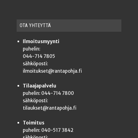
OTA YHTEYT­TÄ
Ilmoitusmyynti
puhelin:
044-714 7805
sähköposti:
ilmoitukset@rantapohja.fi
Tilaajapalvelu
puhelin: 044-714 7800
sähköposti:
tilaukset@rantapohja.fi
Toimitus
puhelin: 040-517 3842
sähköposti: