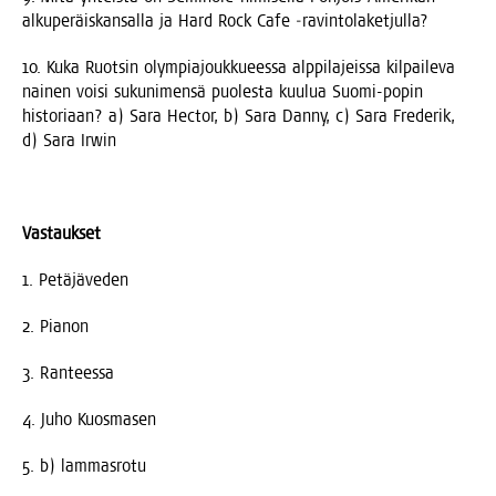
alku­pe­räis­kan­sal­la ja Hard Rock Cafe ‑ravin­to­la­ket­jul­la?
10. Kuka Ruot­sin olym­pia­jouk­ku­ees­sa alp­pi­la­jeis­sa kil­pai­le­va
nai­nen voi­si suku­ni­men­sä puo­les­ta kuu­lua Suo­mi-popin
his­to­ri­aan? a) Sara Hec­tor, b) Sara Dan­ny, c) Sara Fre­de­rik,
d) Sara Irwin
Vas­tauk­set
1. Petä­jä­ve­den
2. Pia­non
3. Ran­tees­sa
4. Juho Kuosmasen
5. b) lammasrotu