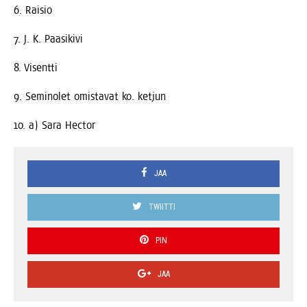
6. Rai­sio
7. J. K. Paasikivi
8. Visent­ti
9. Semi­no­let omis­ta­vat ko. ketjun
10. a) Sara Hector
JAA
TWIITTI
PIN
JAA