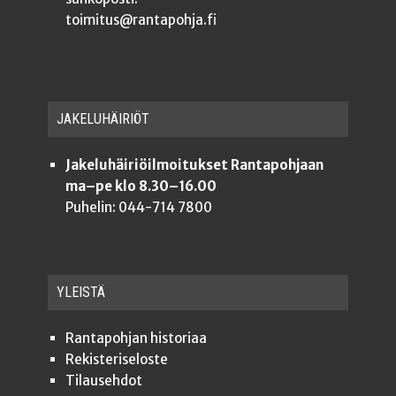
toimitus@rantapohja.fi
JAKE­LU­HÄI­RIÖT
Jakeluhäiriöilmoitukset Rantapohjaan
ma–pe klo 8.30–16.00
Puhelin: 044-714 7800
YLEISTÄ
Ran­ta­poh­jan historiaa
Rekis­te­ri­se­los­te
Tilauseh­dot