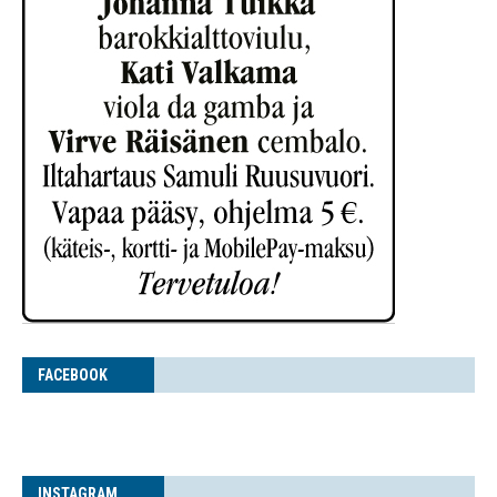
FACE­BOOK
INS­TA­GRAM