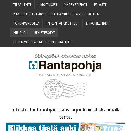
TILAA LEH­TI
ILMOI­TUK­SET
YHTEYS­TIE­DOT
PALAU­TE
NÄKÖIS­LEH­TI JA ARKIS­TO­LEH­TIÄ VUO­DES­TA 2013 LÄHTIEN
PORUK­KA KOOLLA
IIN KUN­TA­TIE­DOT­TEET
ERI­KOIS­LEH­DET
KIR­JAU­DU
REKIS­TE­RÖI­DY
DIGI­PAL­VE­LU PAPE­RI­LEH­DEN TILAAJALLE
Tutustu Rantapohjan tilaustarjouksiin klikkaamalla
tästä
.