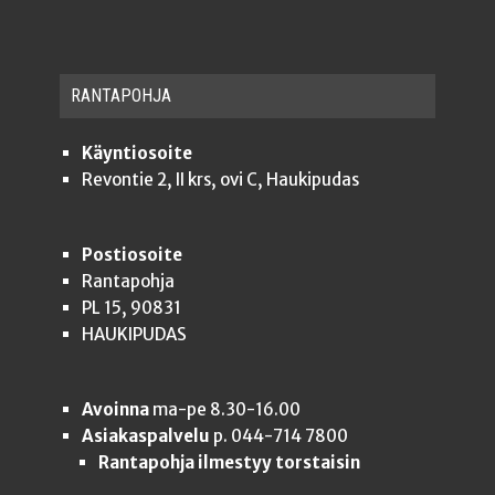
RAN­TA­POH­JA
Käyntiosoite
Revontie 2, II krs, ovi C, Haukipudas
Postiosoite
Rantapohja
PL 15, 90831
HAUKIPUDAS
Avoinna
ma-pe 8.30-16.00
Asiakaspalvelu
p. 044-714 7800
Rantapohja ilmestyy torstaisin