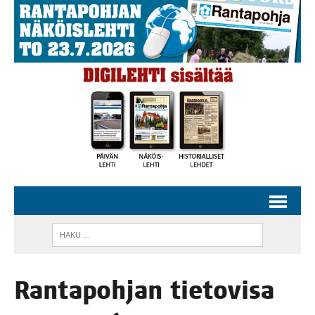
Ran­ta­poh­jan tie­to­vi­sa