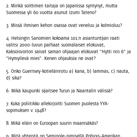
2. Min­kä soit­ti­men tai­ta­ja on Japa­nis­sa syn­ty­nyt, mut­ta
Suo­mes­sa yli 60 vuot­ta asu­nut Izu­mi Tateno?
3. Mis­sä ihmi­sen kehon osas­sa ovat vene­luu ja kolmioluu?
4. Hel­sin­gin Sano­mien kokoa­ma 101:n asian­tun­ti­jan raa­ti
valit­si 2000-luvun par­haat suo­ma­lai­set elo­ku­vat,
Kak­sois­voi­ton sai­vat saman ohjaa­jan elo­ku­vat ”Hyt­ti nro 6” ja
”Hymyi­le­vä mies”. Kenen ohjauk­sia ne ovat?
5. Onko Guern­sey-kotie­läin­ro­tu a) kana, b) lam­mas, c) nau­ta,
d) sika?
6. Mikä kau­pun­ki sijait­see Turun ja Naan­ta­lin välissä?
7. Kuka polii­tik­ko alle­kir­joit­ti Suo­men puo­les­ta YYA-
sopi­muk­sen v. 1948?
8. Mikä eläin on Euroo­pan suu­rin maanisäkäs?
9. Mitä yhteis­tä on Semi­no­le-nimi­sel­lä Poh­jois-Ame­ri­kan