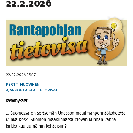
22.2.2026
22.02.2026 05:17
PERTTI HUOVINEN
AJANKOHTAISTA
TIETOVISAT
Kysy­myk­set
1. Suo­mes­sa on seit­se­män Unescon maa­il­man­pe­rin­tö­koh­det­ta.
Min­kä Kes­ki-Suo­men maa­kun­nas­sa ole­van kun­nan van­ha
kirk­ko kuu­luu näi­hin kohteisiin?