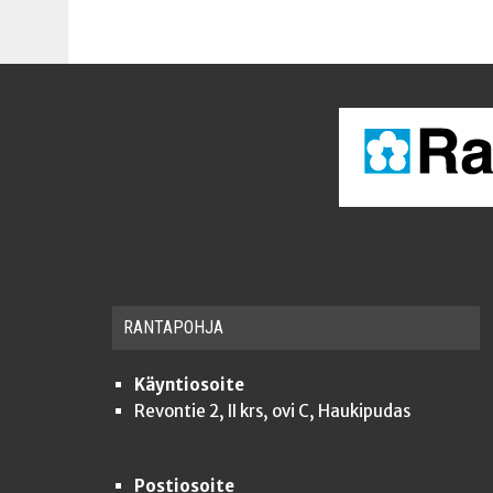
RAN­TA­POH­JA
Käyntiosoite
Revontie 2, II krs, ovi C, Haukipudas
Postiosoite