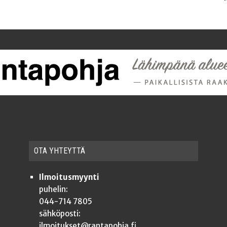
OTA YHTEYT­TÄ
Ilmoitusmyynti
puhelin:
044-714 7805
sähköposti:
ilmoitukset@rantapohja.fi