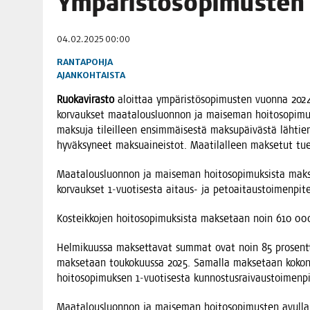
Ympä­ris­tö­so­pi­mus­t
06.08.2026
|
TOI­VEI­DEN KOTI IISTÄ!
04.02.2025 00:00
06.08.2026
|
KII­MIN­KI­PÄI­VÄT JÄR­JES­TE­TÄÄN PERIN­TEI­TÄ KUNNIOIT
RANTAPOHJA
AJANKOHTAISTA
Ruo­ka­vi­ras­to
aloit­taa ympä­ris­tö­so­pi­mus­ten vuon­na 202
kor­vauk­set maa­ta­lous­luon­non ja mai­se­man hoi­to­so­pi­muk­si
mak­su­ja tileil­leen ensim­mäi­ses­tä mak­su­päi­väs­tä läh­t
hyväk­sy­neet mak­suai­neis­tot. Maa­ti­lal­leen mak­se­tut tuet
Maa­ta­lous­luon­non ja mai­se­man hoi­to­so­pi­muk­sis­ta ma
kor­vauk­set 1‑vuotisesta aitaus- ja petoaitaustoimenpit
Kos­teik­ko­jen hoi­to­so­pi­muk­sis­ta mak­se­taan noin 610 0
Hel­mi­kuus­sa mak­set­ta­vat sum­mat ovat noin 85 pro­sent­ti
mak­se­taan tou­ko­kuus­sa 2025. Samal­la mak­se­taan koko­n
hoi­to­so­pi­muk­sen 1‑vuotisesta kunnostusraivaustoimenp
Maa­ta­lous­luon­non ja mai­se­man hoi­to­so­pi­mus­ten avul­l