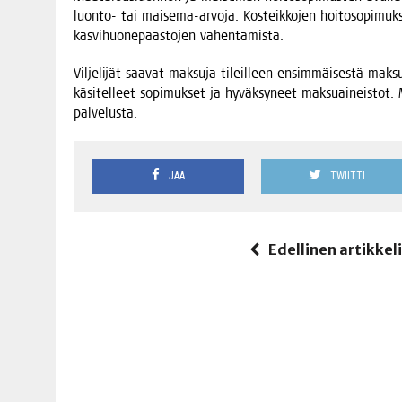
luon­to- tai mai­se­ma-arvo­ja. Kos­teik­ko­jen hoi­to­so­pi­muk­
kas­vi­huo­ne­pääs­tö­jen vähentämistä.
Vil­je­li­jät saa­vat mak­su­ja tileil­leen ensim­mäi­ses­tä ma
käsi­tel­leet sopi­muk­set ja hyväk­sy­neet mak­suai­neis­tot. Ma
palvelusta.
JAA
TWIITTI
Edellinen artikkel