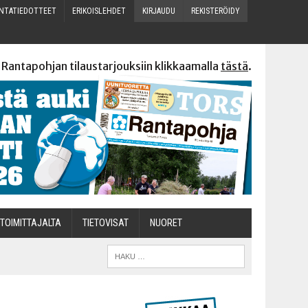
N­TA­TIE­DOT­TEET
ERI­KOIS­LEH­DET
KIR­JAU­DU
REKIS­TE­RÖI­DY
 Rantapohjan tilaustarjouksiin klikkaamalla
tästä
.
TOI­MIT­TA­JAL­TA
TIETOVISAT
NUO­RET