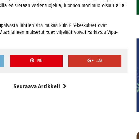
sil­la edis­te­tään vesien­suo­je­lua, luon­non moni­muo­toi­suut­ta tai
k­su­päi­väs­tä läh­tien sitä mukaa kuin ELY-kes­kuk­set ovat
a­ti­lal­leen mak­se­tut tuet vil­je­li­jät voi­vat tar­kis­taa Vipu-
PIN
JAA
i
Seuraava Artikkeli