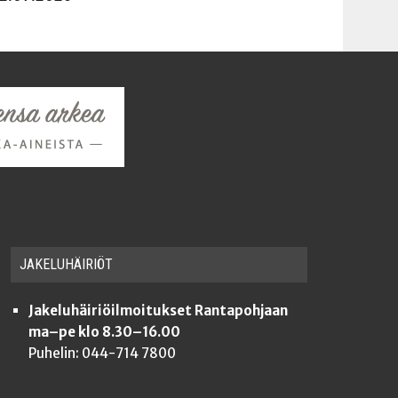
JAKE­LU­HÄI­RIÖT
Jakeluhäiriöilmoitukset Rantapohjaan
ma–pe klo 8.30–16.00
Puhelin: 044-714 7800