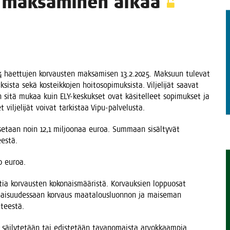
en mak­sa­mi­nen alkaa
TAEN
4 haet­tu­jen kor­vaus­ten mak­sa­mi­sen 13.2.2025. Mak­suun tule­vat
s­ta sekä kos­teik­ko­jen hoi­to­so­pi­muk­sis­ta. Vil­je­li­jät saa­vat
ien sitä mukaa kuin ELY-kes­kuk­set ovat käsi­tel­leet sopi­muk­set ja
 vil­je­li­jät voi­vat tar­kis­taa Vipu-palvelusta.
k­se­taan noin 12,1 mil­joo­naa euroa. Sum­maan sisäl­ty­vät
eestä.
00 euroa.
a kor­vaus­ten koko­nais­mää­ris­tä. Kor­vauk­sien lop­puo­sat
ai­suu­des­saan kor­vaus maa­ta­lous­luon­non ja mai­se­man
iteestä.
a säi­ly­te­tään tai edis­te­tään tavan­omais­ta arvok­kaam­pia