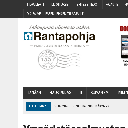
TILAA LEH­TI
ILMOI­TUK­SET
YHTEYS­TIE­DOT
PALAU­TE
NÄ
DIGI­PAL­VE­LU PAPE­RI­LEH­DEN TILAAJALLE
TÄNÄÄN
HAU­KI­PU­DAS
II
KUI­VA­NIE­MI
KII­MIN
LUETUIMMAT
06.08.2026
|
ONKS KAU­NOO NÄKYNY?
06.08.2026
|
MAKA­RO­NI­LAA­TI­KOL­LA ARKEEN
06.08.2026
|
OPIN­TOI­HIN KAN­SA­LAIS­OPIS­TOS­SA VOI SAA­DA AVUSTU