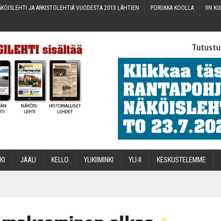
KÖIS­LEH­TI JA ARKIS­TO­LEH­TIÄ VUO­DES­TA 2013 LÄHTIEN
PORUK­KA KOOLLA
IIN KU
Tutustu
­KI
JÄÄ­LI
KEL­LO
YLI­KII­MIN­KI
YLI-II
KES­KUS­TE­LEM­ME
STA