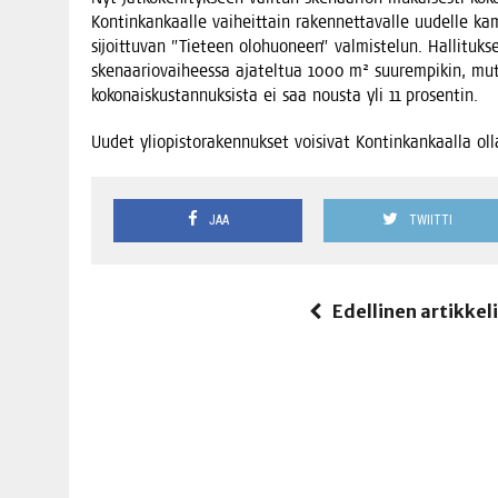
Kon­tin­kan­kaal­le vai­heit­tain raken­net­ta­val­le uudel­le ka
sijoit­tu­van ”Tie­teen olo­huo­neen” val­mis­te­lun. Hal­li­tuk
ske­naa­rio­vai­hees­sa aja­tel­tua 1000 m² suu­rem­pi­kin, mut­
koko­nais­kus­tan­nuk­sis­ta ei saa nous­ta yli 11 prosentin.
Uudet yli­opis­to­ra­ken­nuk­set voi­si­vat Kon­tin­kan­kaal­la 
JAA
TWIITTI
Edellinen artikkel