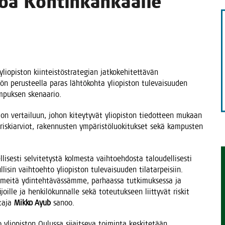
­toa Kontinkankaalle
TAEN
li­opis­ton kiin­teis­tö­stra­te­gian jat­ko­ke­hi­tet­tä­vän
tön perus­teel­la paras läh­tö­koh­ta yli­opis­ton tule­vai­suu­den
m­puk­sen skenaario.
ion ver­tai­luun, johon kitey­ty­vät yli­opis­ton tie­dot­teen mukaan
at, ris­kiar­viot, raken­nus­ten ympä­ris­tö­luo­ki­tuk­set sekä kam­pus­ten
ses­ti sel­vi­te­tys­tä kol­mes­ta vaih­toeh­dos­ta talou­del­li­ses­ti
i­sin vaih­toeh­to yli­opis­ton tule­vai­suu­den tila­tar­pei­siin.
­tä ydin­teh­tä­väs­säm­me, par­haas­sa tut­ki­muk­ses­sa ja
­joil­le ja hen­ki­lö­kun­nal­le sekä toteu­tuk­seen liit­ty­vät ris­kit
ta­ja
Mik­ko Ayub
sanoo.
 yli­opis­ton Oulus­sa sijait­se­va toi­min­ta kes­ki­te­tään