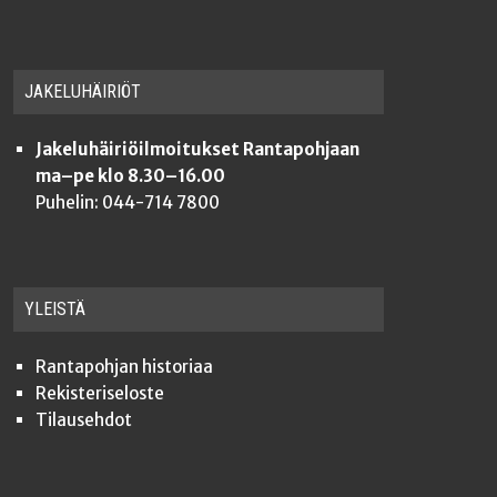
JAKE­LU­HÄI­RIÖT
Jakeluhäiriöilmoitukset Rantapohjaan
ma–pe klo 8.30–16.00
Puhelin: 044-714 7800
YLEISTÄ
Ran­ta­poh­jan historiaa
Rekis­te­ri­se­los­te
Tilauseh­dot