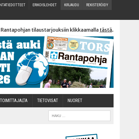
N­TA­TIE­DOT­TEET
ERI­KOIS­LEH­DET
KIR­JAU­DU
REKIS­TE­RÖI­DY
 Rantapohjan tilaustarjouksiin klikkaamalla
tästä
.
TOI­MIT­TA­JAL­TA
TIETOVISAT
NUO­RET