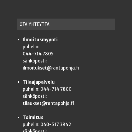
OTA YHTEYT­TÄ
Ilmoitusmyynti
puhelin:
044-714 7805
sähköposti:
ilmoitukset@rantapohja.fi
Tilaajapalvelu
puhelin: 044-714 7800
sähköposti:
tilaukset@rantapohja.fi
Toimitus
puhelin: 040-517 3842
sähköposti: