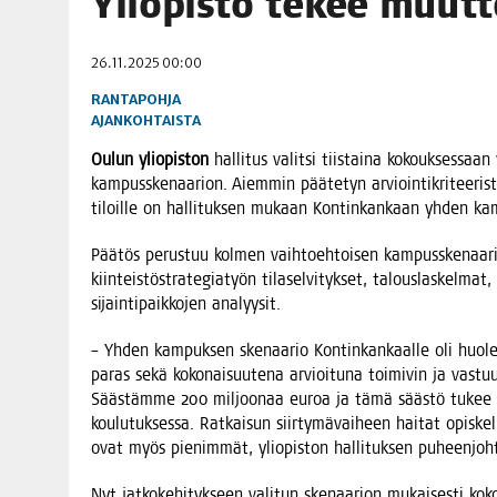
Yli­opis­to tekee muut
06.08.2026
|
TOI­VEI­DEN KOTI IISTÄ!
26.11.2025 00:00
06.08.2026
|
KII­MIN­KI­PÄI­VÄT JÄR­JES­TE­TÄÄN PERIN­TEI­TÄ KUNNIOIT
RANTAPOHJA
AJANKOHTAISTA
Oulun yli­opis­ton
hal­li­tus valit­si tiis­tai­na kokouk­ses­saan y
kam­puss­ke­naa­rion. Aiem­min pää­te­tyn arvioin­ti­kri­tee­ris­
tiloil­le on hal­li­tuk­sen mukaan Kon­tin­kan­kaan yhden ka
Pää­tös perus­tuu kol­men vaih­toeh­toi­sen kam­puss­ke­naa­r
kiin­teis­tö­stra­te­gia­työn tila­sel­vi­tyk­set, talous­las­kel­m
sijain­ti­paik­ko­jen analyysit.
– Yhden kam­puk­sen ske­naa­rio Kon­tin­kan­kaal­le oli huo­lel­li­
paras sekä koko­nai­suu­te­na arvioi­tu­na toi­mi­vin ja vas­tuul­l
Sääs­täm­me 200 mil­joo­naa euroa ja tämä sääs­tö tukee mei
kou­lu­tuk­ses­sa. Rat­kai­sun siir­ty­mä­vai­heen hai­tat opis­ke­li
ovat myös pie­nim­mät, yli­opis­ton hal­li­tuk­sen puheen­joh­
Nyt jat­ko­ke­hi­tyk­seen vali­tun ske­naa­rion mukai­ses­ti koko