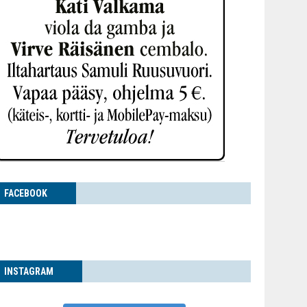
FACE­BOOK
INS­TA­GRAM