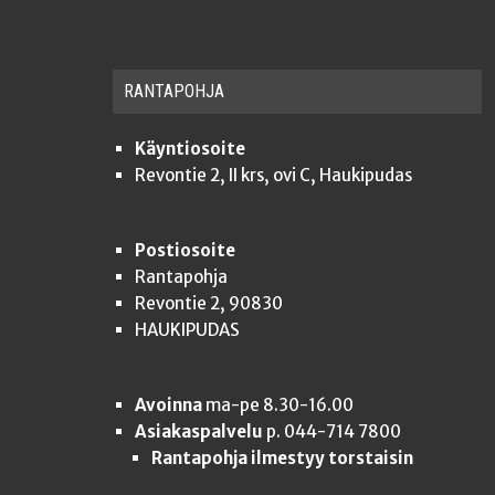
RAN­TA­POH­JA
Käyntiosoite
Revontie 2, II krs, ovi C, Haukipudas
Postiosoite
Rantapohja
Revontie 2, 90830
HAUKIPUDAS
Avoinna
ma-pe 8.30-16.00
Asiakaspalvelu
p. 044-714 7800
Rantapohja ilmestyy torstaisin