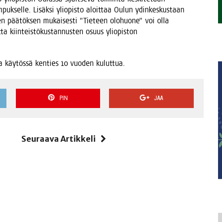
m­puk­sel­le. Lisäk­si yli­opis­to aloit­taa Oulun ydin­kes­kus­taan
­sen pää­tök­sen mukai­ses­ti ”Tie­teen olo­huo­ne” voi olla
ta kiin­teis­tö­kus­tan­nus­ten osuus yli­opis­ton
olla käy­tös­sä ken­ties 10 vuo­den kuluttua.
PIN
JAA
i
Seuraava Artikkeli