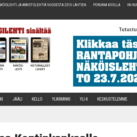
KÖIS­LEH­TI JA ARKIS­TO­LEH­TIÄ VUO­DES­TA 2013 LÄHTIEN
PORUK­KA KOOLLA
IIN KU
Tutustu
­KI
JÄÄ­LI
KEL­LO
YLI­KII­MIN­KI
YLI-II
KES­KUS­TE­LEM­ME
STA