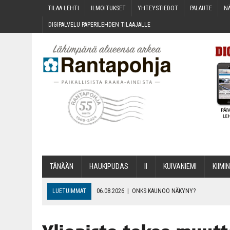
TILAA LEH­TI
ILMOI­TUK­SET
YHTEYS­TIE­DOT
PALAU­TE
NÄ
DIGI­PAL­VE­LU PAPE­RI­LEH­DEN TILAAJALLE
TÄNÄÄN
HAU­KI­PU­DAS
II
KUI­VA­NIE­MI
KII­MIN
LUETUIMMAT
06.08.2026
|
ONKS KAU­NOO NÄKYNY?
06.08.2026
|
MAKA­RO­NI­LAA­TI­KOL­LA ARKEEN
06.08.2026
|
OPIN­TOI­HIN KAN­SA­LAIS­OPIS­TOS­SA VOI SAA­DA AVUSTU