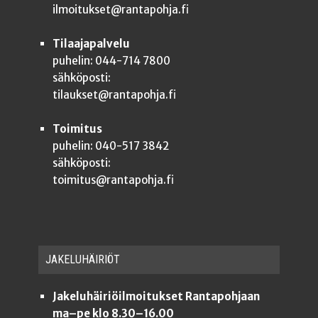
ilmoitukset@rantapohja.fi
Tilaajapalvelu
puhelin: 044-714 7800
sähköposti:
tilaukset@rantapohja.fi
Toimitus
puhelin: 040-517 3842
sähköposti:
toimitus@rantapohja.fi
JAKE­LU­HÄI­RIÖT
Jakeluhäiriöilmoitukset Rantapohjaan
ma–pe klo 8.30–16.00