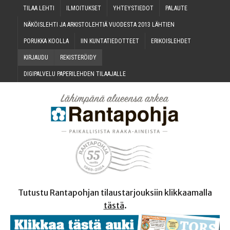
TILAA LEH­TI
ILMOI­TUK­SET
YHTEYS­TIE­DOT
PALAU­TE
NÄKÖIS­LEH­TI JA ARKIS­TO­LEH­TIÄ VUO­DES­TA 2013 LÄHTIEN
PORUK­KA KOOLLA
IIN KUN­TA­TIE­DOT­TEET
ERI­KOIS­LEH­DET
KIR­JAU­DU
REKIS­TE­RÖI­DY
DIGI­PAL­VE­LU PAPE­RI­LEH­DEN TILAAJALLE
Tutustu Rantapohjan tilaustarjouksiin klikkaamalla
tästä
.