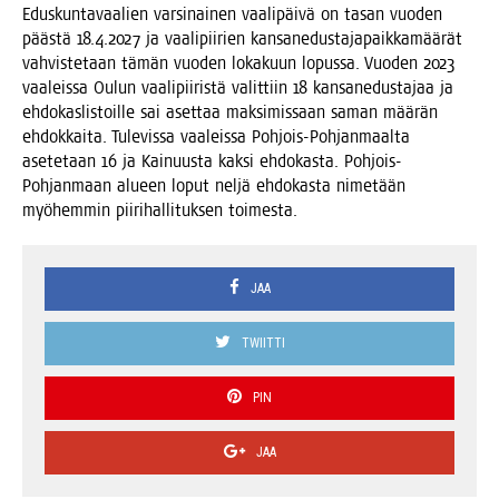
Edus­kun­ta­vaa­lien var­si­nai­nen vaa­li­päi­vä on tasan vuo­den
pääs­tä 18.4.2027 ja vaa­li­pii­rien kan­san­edus­ta­ja­paik­ka­mää­rät
vah­vis­te­taan tämän vuo­den loka­kuun lopus­sa. Vuo­den 2023
vaa­leis­sa Oulun vaa­li­pii­ris­tä valit­tiin 18 kan­san­edus­ta­jaa ja
ehdo­kas­lis­toil­le sai aset­taa mak­si­mis­saan saman mää­rän
ehdok­kai­ta. Tule­vis­sa vaa­leis­sa Poh­jois-Poh­jan­maal­ta
ase­te­taan 16 ja Kai­nuus­ta kak­si ehdo­kas­ta. Poh­jois-
Poh­jan­maan alu­een loput nel­jä ehdo­kas­ta nime­tään
myö­hem­min pii­ri­hal­li­tuk­sen toimesta.
JAA
TWIITTI
PIN
JAA