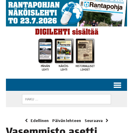
Edellinen
Päivän lehteen
Seuraava
Vasem­mis­to aset­ti