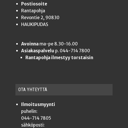
Postiosoite
Rantapohja
Revontie 2, 90830
HAUKIPUDAS
Avoinna
ma-pe 8.30-16.00
Asiakaspalvelu
p. 044-714 7800
Rantapohja ilmestyy torstaisin
OTA YHTEYT­TÄ
Ilmoitusmyynti
puhelin:
044-714 7805
sähköposti: