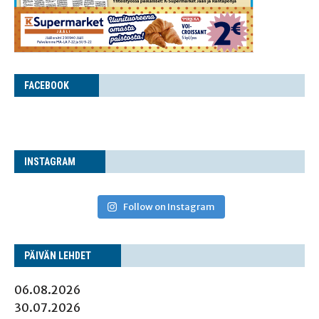
FACE­BOOK
INS­TA­GRAM
Follow on Instagram
PÄI­VÄN LEHDET
06.08.2026
30.07.2026