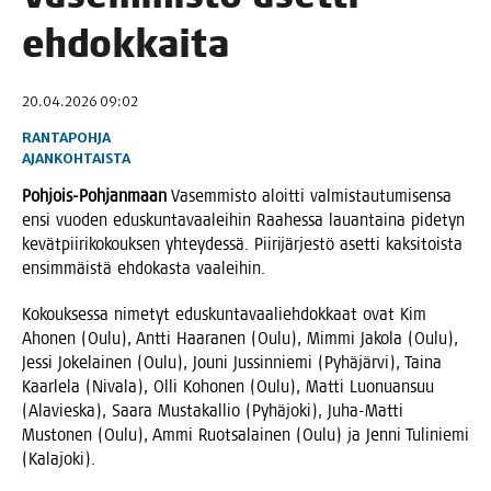
ehdokkaita
20.04.2026 09:02
RANTAPOHJA
AJANKOHTAISTA
Poh­jois-Poh­jan­maan
Vasem­mis­to aloit­ti val­mis­tau­tu­mi­sen­sa
ensi vuo­den edus­kun­ta­vaa­lei­hin Raa­hes­sa lau­an­tai­na pide­tyn
kevät­pii­ri­ko­kouk­sen yhtey­des­sä. Pii­ri­jär­jes­tö aset­ti kak­si­tois­ta
ensim­mäis­tä ehdo­kas­ta vaaleihin.
Kokouk­ses­sa nime­tyt edus­kun­ta­vaa­lieh­dok­kaat ovat Kim
Aho­nen (Oulu), Ant­ti Haa­ra­nen (Oulu), Mim­mi Jako­la (Oulu),
Jes­si Joke­lai­nen (Oulu), Jou­ni Jus­sin­nie­mi (Pyhä­jär­vi), Tai­na
Kaar­le­la (Niva­la), Olli Koho­nen (Oulu), Mat­ti Luo­nuan­suu
(Ala­vies­ka), Saa­ra Mus­ta­kal­lio (Pyhä­jo­ki), Juha-Mat­ti
Mus­to­nen (Oulu), Ammi Ruot­sa­lai­nen (Oulu) ja Jen­ni Tuli­nie­mi
(Kala­jo­ki).