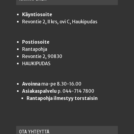
Käyntiosoite
Revontie 2, II krs, ovi C, Haukipudas
Postiosoite
Rantapohja
Revontie 2, 90830
HAUKIPUDAS
Avoinna
ma-pe 8.30-16.00
Asiakaspalvelu
p. 044-714 7800
Rantapohja ilmestyy torstaisin
OTA YHTEYT­TÄ