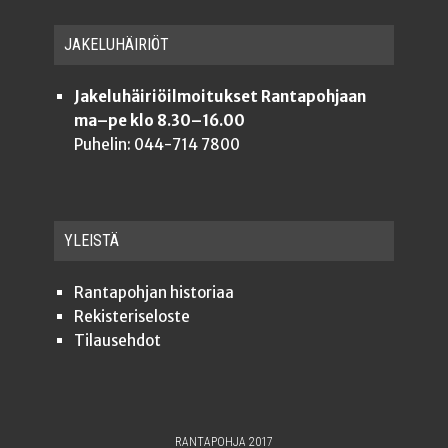
JAKE­LU­HÄI­RIÖT
Jakeluhäiriöilmoitukset Rantapohjaan
ma–pe klo 8.30–16.00
Puhelin: 044-714 7800
YLEISTÄ
Ran­ta­poh­jan historiaa
Rekis­te­ri­se­los­te
Tilauseh­dot
RANTAPOHJA 2017