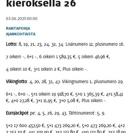
kie­rok­sel­la 26
03.06.2025 00:00
RANTAPOHJA
AJANKOHTAISTA
Lot­to:
8, 19, 21, 23, 24, 32, 34. Lisä­nu­me­ro 12, plus­nu­me­ro 16.
7 oikein -, 6+1 -, 6 oikein 1 589,35 €, 5 oikein 46,96 €,
4 oikein 10 €, 3+1 oikein 2 €, Plus oikein -.
Vikin­glot­to
: 4, 20, 28, 31, 47. Viking­nu­me­ro 1, plus­nu­me­ro 29.
6+1 -, 6+0 -, 5+1 oikein 19 918,70 €, 5+0 1 365,39 €, 4+1 58,41
€, 4+0 27,28 €, 3+1 11,95 €, 3+0 5,08 €, Plus oikein -.
Euro­jack­pot
pe: 4, 5, 26, 29, 43. Täh­ti­nu­me­rot: 5, 9.
5+2 17 600 457,50 €, 5+1 473 269,20 €, 5+0 473 269,20 €, 4+2
3 753,30 €, 4+1 302,90 €, 3+2 123,80 €, 4+0 123,80 €, 2+2 18,90