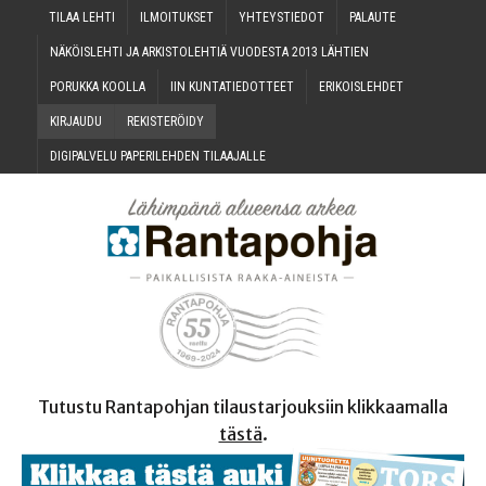
TILAA LEH­TI
ILMOI­TUK­SET
YHTEYS­TIE­DOT
PALAU­TE
NÄKÖIS­LEH­TI JA ARKIS­TO­LEH­TIÄ VUO­DES­TA 2013 LÄHTIEN
PORUK­KA KOOLLA
IIN KUN­TA­TIE­DOT­TEET
ERI­KOIS­LEH­DET
KIR­JAU­DU
REKIS­TE­RÖI­DY
DIGI­PAL­VE­LU PAPE­RI­LEH­DEN TILAAJALLE
Tutustu Rantapohjan tilaustarjouksiin klikkaamalla
tästä
.