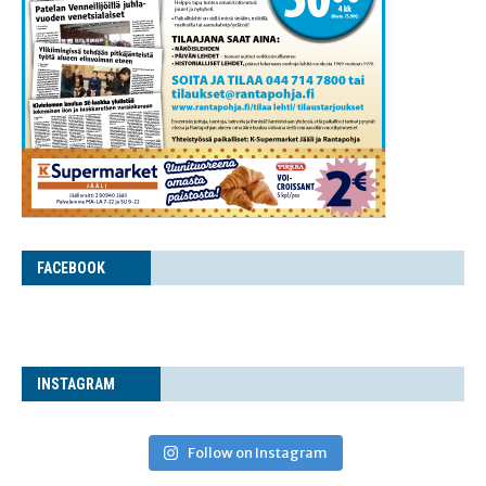
FACE­BOOK
INS­TA­GRAM
Follow on Instagram