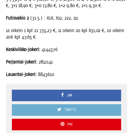
€, 3+1 18,90 €, 3+0 17,80 €, 1+2 9,80 €, 2+1 9,30 €.
Futis­va­kio 2
(31.5.) : X1X, X12, 222, 111.
12 oikein 1 kpl 21 735,27 €, 11 oikein 20 kpl 631,02 €, 10 oikein
206 kpl 47,65 €.
Kes­ki­viik­ko-Joke­ri:
4144376
Per­jan­tai-Joke­ri:
2812141
Lau­an­tai-Joke­ri:
8843610
JAA
TWIITTI
PIN