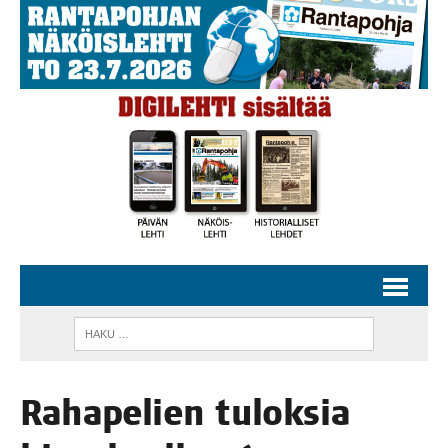
Raha­pe­lien tulok­sia