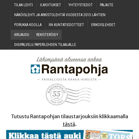
TILAA LEH­TI
ILMOI­TUK­SET
YHTEYS­TIE­DOT
PALAU­TE
NÄKÖIS­LEH­TI JA ARKIS­TO­LEH­TIÄ VUO­DES­TA 2013 LÄHTIEN
PORUK­KA KOOLLA
IIN KUN­TA­TIE­DOT­TEET
ERI­KOIS­LEH­DET
KIR­JAU­DU
REKIS­TE­RÖI­DY
DIGI­PAL­VE­LU PAPE­RI­LEH­DEN TILAAJALLE
Tutustu Rantapohjan tilaustarjouksiin klikkaamalla
tästä
.