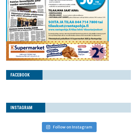
FACE­BOOK
INS­TA­GRAM
Follow on Instagram