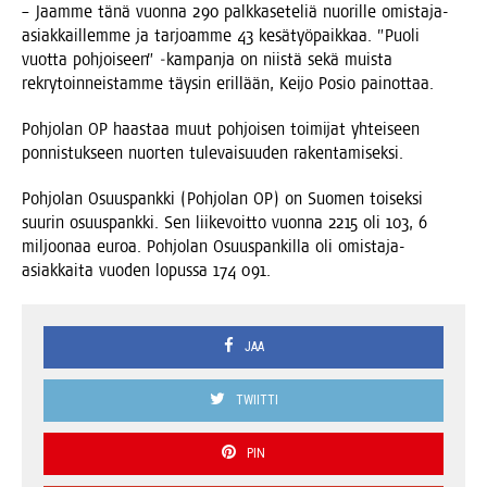
– Jaam­me tänä vuon­na 290 palk­ka­se­te­liä nuo­ril­le omis­ta­ja-
asiak­kail­lem­me ja tar­joam­me 43 kesä­työ­paik­kaa. ”Puo­li
vuot­ta poh­joi­seen” ‑kam­pan­ja on niis­tä sekä muis­ta
rek­ry­toin­neis­tam­me täy­sin eril­lään, Kei­jo Posio painottaa.
Poh­jo­lan OP haas­taa muut poh­joi­sen toi­mi­jat yhtei­seen
pon­nis­tuk­seen nuor­ten tule­vai­suu­den rakentamiseksi.
Poh­jo­lan Osuus­pank­ki (Poh­jo­lan OP) on Suo­men toi­sek­si
suu­rin osuus­pank­ki. Sen lii­ke­voit­to vuon­na 2215 oli 103, 6
mil­joo­naa euroa. Poh­jo­lan Osuus­pan­kil­la oli omis­ta­ja-
asiak­kai­ta vuo­den lopus­sa 174 091.
JAA
TWIITTI
PIN