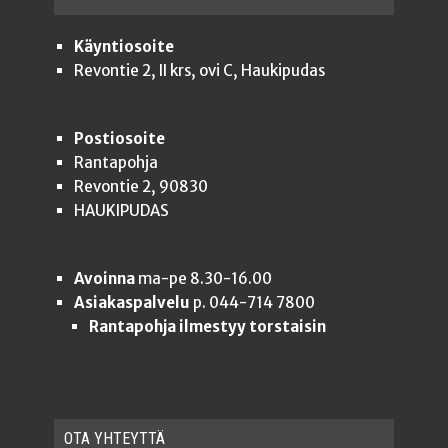
Käyntiosoite
Revontie 2, II krs, ovi C, Haukipudas
Postiosoite
Rantapohja
Revontie 2, 90830
HAUKIPUDAS
Avoinna
ma-pe 8.30-16.00
Asiakaspalvelu
p. 044-714 7800
Rantapohja ilmestyy torstaisin
OTA YHTEYT­TÄ