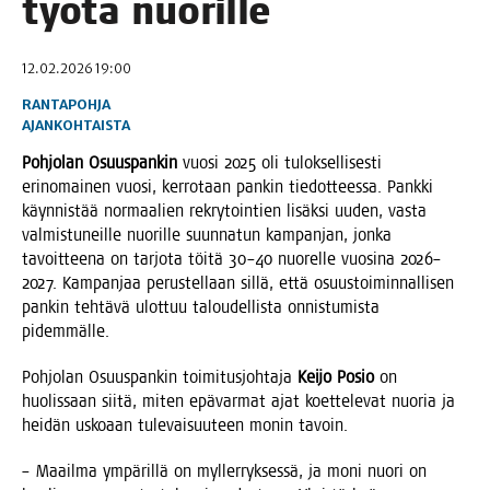
työ­tä nuorille
12.02.2026 19:00
RANTAPOHJA
AJANKOHTAISTA
Poh­jo­lan Osuus­pan­kin
vuo­si 2025 oli tulok­sel­li­ses­ti
erin­omai­nen vuo­si, ker­ro­taan pan­kin tie­dot­tees­sa. Pank­ki
käyn­nis­tää nor­maa­lien rek­ry­toin­tien lisäk­si uuden, vas­ta
val­mis­tu­neil­le nuo­ril­le suun­na­tun kam­pan­jan, jon­ka
tavoit­tee­na on tar­jo­ta töi­tä 30–40 nuo­rel­le vuo­si­na 2026–
2027. Kam­pan­jaa perus­tel­laan sil­lä, että osuus­toi­min­nal­li­sen
pan­kin teh­tä­vä ulot­tuu talou­del­lis­ta onnis­tu­mis­ta
pidemmälle.
Poh­jo­lan Osuus­pan­kin toi­mi­tus­joh­ta­ja
Kei­jo Posio
on
huo­lis­saan sii­tä, miten epä­var­mat ajat koet­te­le­vat nuo­ria ja
hei­dän usko­aan tule­vai­suu­teen monin tavoin.
– Maa­il­ma ympä­ril­lä on myl­ler­ryk­ses­sä, ja moni nuo­ri on