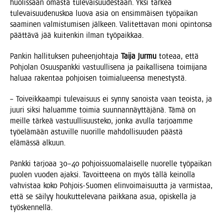
huo­lis­saan omas­ta tule­vai­suu­des­taan. Yksi tär­keä
tule­vai­suu­de­nus­koa luo­va asia on ensim­mäi­sen työ­pai­kan
saa­mi­nen val­mis­tu­mi­sen jäl­keen. Vali­tet­ta­van moni opin­ton­sa
päät­tä­vä jää kui­ten­kin ilman työpaikkaa.
Pan­kin hal­li­tuk­sen puheen­joh­ta­ja
Tai­ja Jur­mu
tote­aa, että
Poh­jo­lan Osuus­pank­ki vas­tuul­li­se­na ja pai­kal­li­se­na toi­mi­ja­na
halu­aa raken­taa poh­joi­sen toi­mia­lu­een­sa menestystä.
– Toi­veik­kaam­pi tule­vai­suus ei syn­ny sanois­ta vaan teois­ta, ja
juu­ri sik­si haluam­me toi­mia suun­nan­näyt­tä­jä­nä. Tämä on
meil­le tär­keä vas­tuul­li­suus­te­ko, jon­ka avul­la tar­joam­me
työ­elä­mään astu­vil­le nuo­ril­le mah­dol­li­suu­den pääs­tä
elä­mäs­sä alkuun.
Pank­ki tar­jo­aa 30–40 poh­jois­suo­ma­lai­sel­le nuo­rel­le työ­pai­kan
puo­len vuo­den ajak­si. Tavoit­tee­na on myös täl­lä kei­nol­la
vah­vis­taa koko Poh­jois-Suo­men elin­voi­mai­suut­ta ja var­mis­taa,
että se säi­lyy hou­kut­te­le­va­na paik­ka­na asua, opis­kel­la ja
työskennellä.