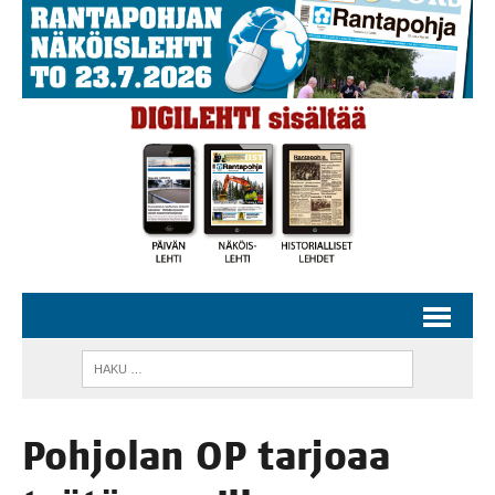
Poh­jo­lan OP tar­jo­aa