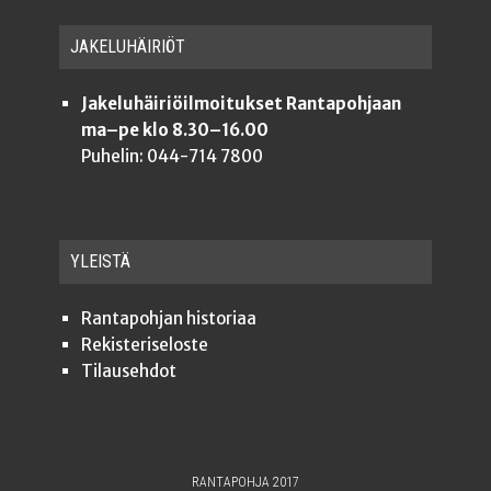
JAKE­LU­HÄI­RIÖT
Jakeluhäiriöilmoitukset Rantapohjaan
ma–pe klo 8.30–16.00
Puhelin: 044-714 7800
YLEISTÄ
Ran­ta­poh­jan historiaa
Rekis­te­ri­se­los­te
Tilauseh­dot
RANTAPOHJA 2017