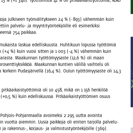
13 % (+1 340). Työt­tö­mis­tä 41 % oli pit­kä­ai­kais­työt­tö­miä, koko
k­ko­ja jul­ki­seen työn­vä­li­tyk­seen 24 % (-893) vähem­män kuin
in pal­ve­lu- ja myyn­ti­työn­te­ki­jöil­le eli esi­mer­kik­si
e, yhteen­sä 754 paikkaa.
mukais­ta las­kua edel­lis­kuus­ta. Huh­ti­kuun lopus­sa työt­tö­miä
män (+4 %) kuin vuo­si sit­ten ja 1 003 (-4 %) vähem­män kuin
i paras­ta. Maa­kun­nan työt­tö­myy­sas­te (12,6 %) oli maan
o­sent­tiyk­sik­köä. Maa­kun­nan kun­tien välil­lä vaih­te­lu oli
a kor­kein Pudas­jär­vel­lä (16,4 %). Oulun työt­tö­myy­sas­te oli 14,3
a pit­kä­ai­kais­työt­tö­miä oli 10 458, mikä on 1 156 hen­ki­löä
 %) kuin edel­lis­kuus­sa. Pit­kä­ai­kais­työt­tö­mien osuus
in Poh­jois-Poh­jan­maal­la avoi­mek­si 2 295 uut­ta avoin­ta
ot­ta aiem­min. Uusia paik­ko­ja oli eni­ten tar­jol­la pal­ve­lu-
519) ja rakennus‑, kor­jaus- ja val­mis­tus­työn­te­ki­jöil­le (369).