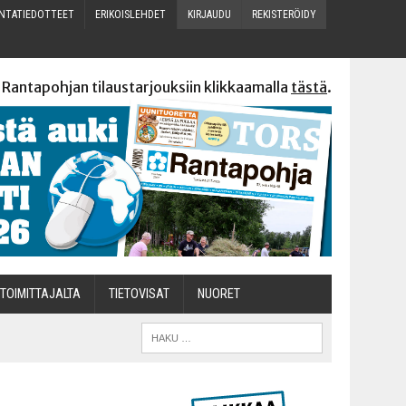
N­TA­TIE­DOT­TEET
ERI­KOIS­LEH­DET
KIR­JAU­DU
REKIS­TE­RÖI­DY
 Rantapohjan tilaustarjouksiin klikkaamalla
tästä
.
TOI­MIT­TA­JAL­TA
TIETOVISAT
NUO­RET