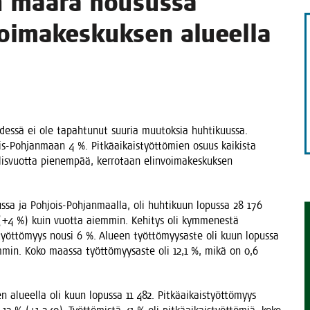
ien mää­rä nousus­sa
oi­ma­kes­kuk­sen alueella
TAEN
­des­sä ei ole tapah­tu­nut suu­ria muu­tok­sia huh­ti­kuus­sa.
s-Poh­jan­maan 4 %. Pit­kä­ai­kais­työt­tö­mien osuus kai­kis­ta
s­vuot­ta pie­nem­pää, ker­ro­taan elin­voi­ma­kes­kuk­sen
us­sa ja Poh­jois-Poh­jan­maal­la, oli huh­ti­kuun lopus­sa 28 176
(+4 %) kuin vuot­ta aiem­min. Kehi­tys oli kym­me­nes­tä
 työt­tö­myys nousi 6 %. Alu­een työt­tö­myy­sas­te oli kuun lopus­sa
m­min. Koko maas­sa työt­tö­myy­sas­te oli 12,1 %, mikä on 0,6
en alu­eel­la oli kuun lopus­sa 11 482. Pit­kä­ai­kais­työt­tö­myys