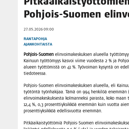
Pit­kä­ai­kais­työt­tö­m
06.08.2026
|
TOI­VEI­DEN KOTI IISTÄ!
Poh­jois-Suo­men elin­v
06.08.2026
|
KII­MIN­KI­PÄI­VÄT JÄR­JES­TE­TÄÄN PERIN­TEI­TÄ KUNNIOIT
27.05.2026 09:00
RANTAPOHJA
AJANKOHTAISTA
Poh­jois-Suo­men
elin­voi­ma­kes­kuk­sen alu­eel­la työt­tö­myy
Kai­nuun työt­tö­myys kas­voi vii­me vuo­des­ta 2 % ja Poh­joi
alu­een työt­tö­mis­tä on 41 %. Työ­voi­man kysyn­tä on edel­li
tiedoteessa.
Poh­jois-Suo­men elin­voi­ma­kes­kuk­sen alu­eel­la, eli Kai­nu
työ­tön­tä työn­ha­ki­jaa. Tämä on 994 hen­ki­löä enem­män 
elin­voi­ma­kes­kuk­ses­ta kol­man­nek­si paras­ta, koko maan
12,4 %, 0,3 pro­sent­tiyk­sik­köä enem­män kuin vuot­ta aie
pro­sent­tiyk­sik­köä edel­lis­vuot­ta enemmän.
Pit­kä­ai­kais­työt­tö­miä Poh­jois-Suo­men elin­voi­ma­kes­kuk­s