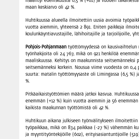
lisään­tyi edel­lis­kuus­ta 0,5 % (+61) ja vuo­den takai­ses­ta 
maan kes­kiar­vo oli 42 %.
Huh­ti­kuus­sa alu­eel­la ilmoi­tet­tiin uusia avoi­mia työ­pai
vuot­ta aiem­min, yhteen­sä 2 891. Eni­ten paik­ko­ja ilmoi­tet­ti
kou­lun­käyn­tia­vus­ta­jil­le, lähi­hoi­ta­jil­le ja tar­joi­li­joil­l
Poh­jois-Poh­jan­maan
työt­tö­myy­des­sä on kausi­vaih­te­lun 
työn­ha­ki­joi­ta oli 24 767, mikä on 921 hen­ki­löä enem­
maa­lis­kuus­sa. Kehi­tys on maa­kun­nis­ta seit­se­män­nek­s
seit­se­män­nek­si kor­kein. Nousua vii­me vuo­des­ta on 0,4 pr
suur­ta: mata­lin työt­tö­myy­sas­te oli Limin­gas­sa (6,5 %) j
%.
Pit­kä­ai­kais­työt­tö­mien mää­rä jat­koi kas­vua. Huh­ti­kuus­s
enem­män (+12 %) kuin vuot­ta aiem­min ja 56 enem­män (+0,5
kai­kis­ta maa­kun­nan työt­tö­mis­tä oli 42 %.
Huh­ti­kuun aika­na jul­ki­seen työn­vä­li­tyk­seen ilmoi­tet­ti
työ­paik­kaa, mikä on 834 paik­kaa (-27 %) vähem­män kuin vu
ja myyn­ti­työn­te­ki­jöil­le (602), eri­tyis­asian­tun­ti­joil­le (