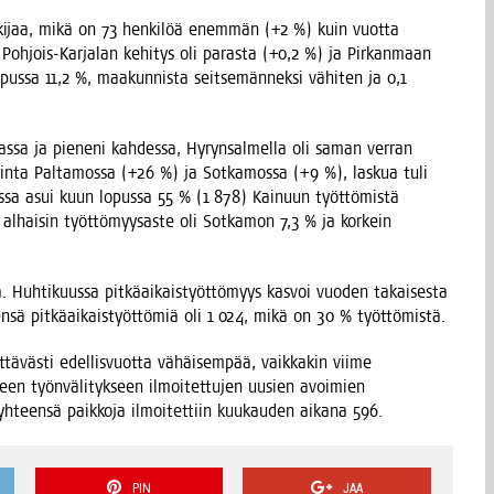
­ki­jaa, mikä on 73 hen­ki­löä enem­män (+2 %) kuin vuot­ta
 Poh­jois-Kar­ja­lan kehi­tys oli paras­ta (+0,2 %) ja Pir­kan­maan
pus­sa 11,2 %, maa­kun­nis­ta seit­se­män­nek­si vähi­ten ja 0,1
as­sa ja pie­ne­ni kah­des­sa, Hyryn­sal­mel­la oli saman ver­ran
uu­rin­ta Pal­ta­mos­sa (+26 %) ja Sot­ka­mos­sa (+9 %), las­kua tuli
­nis­sa asui kuun lopus­sa 55 % (1 878) Kai­nuun työt­tö­mis­tä
ä, alhai­sin työt­tö­myy­sas­te oli Sot­ka­mon 7,3 % ja kor­kein
. Huh­ti­kuus­sa pit­kä­ai­kais­työt­tö­myys kas­voi vuo­den takai­ses­ta
­sä pit­kä­ai­kais­työt­tö­miä oli 1 024, mikä on 30 % työttömistä.
ä­väs­ti edel­lis­vuot­ta vähäi­sem­pää, vaik­ka­kin vii­me
seen työn­vä­li­tyk­seen ilmoi­tet­tu­jen uusien avoi­mien
yhteen­sä paik­ko­ja ilmoi­tet­tiin kuu­kau­den aika­na 596.
PIN
JAA