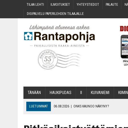
TILAA LEH­TI
ILMOI­TUK­SET
YHTEYS­TIE­DOT
PALAU­TE
NÄ
DIGI­PAL­VE­LU PAPE­RI­LEH­DEN TILAAJALLE
TÄNÄÄN
HAU­KI­PU­DAS
II
KUI­VA­NIE­MI
KII­MIN
LUETUIMMAT
06.08.2026
|
ONKS KAU­NOO NÄKYNY?
06.08.2026
|
MAKA­RO­NI­LAA­TI­KOL­LA ARKEEN
06.08.2026
|
OPIN­TOI­HIN KAN­SA­LAIS­OPIS­TOS­SA VOI SAA­DA AVUSTU