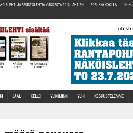
KÖIS­LEH­TI JA ARKIS­TO­LEH­TIÄ VUO­DES­TA 2013 LÄHTIEN
PORUK­KA KOOLLA
IIN KU
Tutustu
­KI
JÄÄ­LI
KEL­LO
YLI­KII­MIN­KI
YLI-II
KES­KUS­TE­LEM­ME
STA