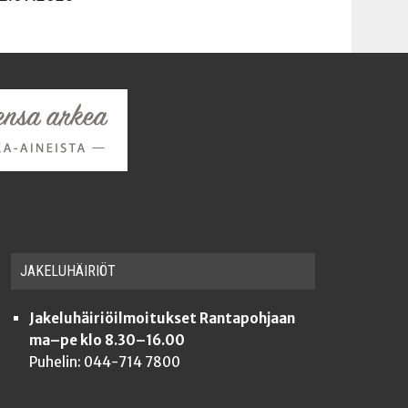
JAKE­LU­HÄI­RIÖT
Jakeluhäiriöilmoitukset Rantapohjaan
ma–pe klo 8.30–16.00
Puhelin: 044-714 7800