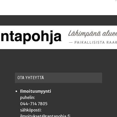
OTA YHTEYT­TÄ
Ilmoitusmyynti
puhelin:
044-714 7805
sähköposti:
ilmoitukset@rantapohja.fi