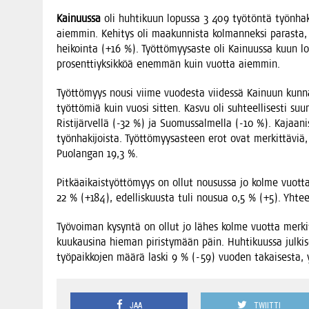
Kai­nuus­sa
oli huh­ti­kuun lopus­sa 3 409 työ­tön­tä työn­ha
aiem­min. Kehi­tys oli maa­kun­nis­ta kol­man­nek­si paras­ta,
hei­koin­ta (+16 %). Työt­tö­myy­sas­te oli Kai­nuus­sa kuun lo
pro­sent­tiyk­sik­köä enem­män kuin vuot­ta aiemmin.
Työt­tö­myys nousi vii­me vuo­des­ta vii­des­sä Kai­nuun kun­n
työt­tö­miä kuin vuo­si sit­ten. Kas­vu oli suh­teel­li­ses­ti s
Ris­ti­jär­vel­lä (-32 %) ja Suo­mus­sal­mel­la (-10 %). Kajaa
työn­ha­ki­jois­ta. Työt­tö­myy­sas­teen erot ovat mer­kit­tä­vi
Puo­lan­gan 19,3 %.
Pit­kä­ai­kais­työt­tö­myys on ollut nousus­sa jo kol­me vuot­ta
22 % (+184), edel­lis­kuus­ta tuli nousua 0,5 % (+5). Yhteen
Työ­voi­man kysyn­tä on ollut jo lähes kol­me vuot­ta mer­kit­t
kuu­kausi­na hie­man piris­ty­mään päin. Huh­ti­kuus­sa jul­ki­
työ­paik­ko­jen mää­rä las­ki 9 % (-59) vuo­den takai­ses­ta, 
JAA
TWIITTI