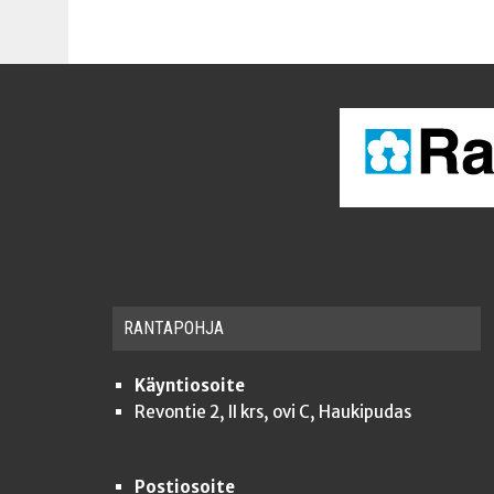
RAN­TA­POH­JA
Käyntiosoite
Revontie 2, II krs, ovi C, Haukipudas
Postiosoite