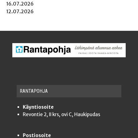
16.07.2026
12.07.2026
RAN­TA­POH­JA
Käyntiosoite
Revontie 2, II krs, ovi C, Haukipudas
Postiosoite