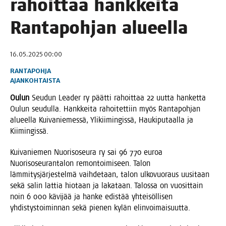
rahoit­taa hank­kei­ta
Ran­ta­poh­jan alueella
16.05.2025 00:00
RANTAPOHJA
AJANKOHTAISTA
Oulun
Seu­dun Lea­der ry päät­ti rahoit­taa 22 uut­ta han­ket­ta
Oulun seu­dul­la. Hank­kei­ta rahoi­tet­tiin myös Ran­ta­poh­jan
alu­eel­la Kui­va­nie­mes­sä, Yli­kii­min­gis­sä, Hau­ki­pu­taal­la ja
Kiimingissä.
Kui­va­nie­men Nuo­ri­so­seu­ra ry sai 96 770 euroa
Nuo­ri­so­seu­ran­ta­lon remon­toi­mi­seen. Talon
läm­mi­tys­jär­jes­tel­mä vaih­de­taan, talon ulko­vuo­raus uusi­taan
sekä salin lat­tia hio­taan ja laka­taan. Talos­sa on vuo­sit­tain
noin 6 000 kävi­jää ja han­ke edis­tää yhtei­söl­li­sen
yhdis­tys­toi­min­nan sekä pie­nen kylän elinvoimaisuutta.