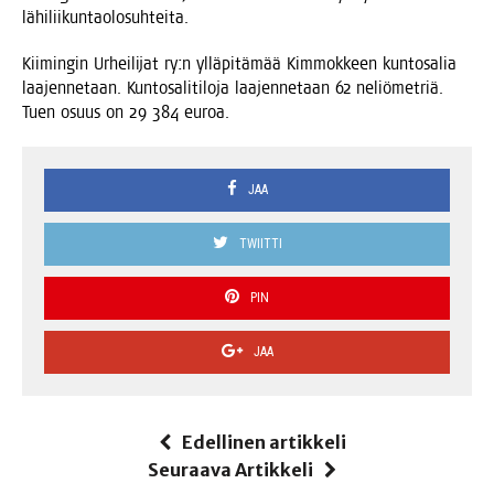
lähiliikuntaolosuhteita.
Kii­min­gin Urhei­li­jat ry:n yllä­pi­tä­mää Kim­mok­keen kun­to­sa­lia
laa­jen­ne­taan. Kun­to­sa­li­ti­lo­ja laa­jen­ne­taan 62 neliö­met­riä.
Tuen osuus on 29 384 euroa.
JAA
TWIITTI
PIN
JAA
Edellinen artikkeli
Seuraava Artikkeli