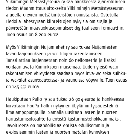
Yli­kii­min­gin Met­säs­tys­seu­ra ry saa hank­kees­sa ajan­koh­tai­sen
tie­don Maan­mit­taus­lai­tok­sel­ta Yli­kii­min­gin Met­säs­tys­seu­ran
alu­eel­la ole­vien met­sä­kiin­teis­tö­jen omis­ta­jis­ta. Oste­tul­la
tie­dol­la lähes­ty­tään kiin­teis­tö­jen nykyi­siä omis­ta­jia ja
päi­vi­te­tään maa­vuo­kra­so­pi­muk­set digi­taa­li­seen for­maat­tiin.
Tuen osuus on 8 200 euroa.
Myös Yli­kii­min­gin Nui­ja­mie­het ry saa tukea Nui­ja­mies­ten
lavan laa­jen­nuk­seen ja wc-tilo­jen raken­ta­mi­seen.
Tans­si­lat­ti­aa laa­jen­ne­taan noin 60 neliö­met­riä ja lisäk­si
voi­daan ava­ta Kii­min­ki­joen mai­se­maa. Uuden yleisö-wc:n
raken­ta­mi­sen yhtey­des­sä saa­daan myös inva-wc sekä suih­ku-
ja wc-tilat asun­toau­tois­sa- ja vau­nuis­sa yöpy­vil­le. Tuen osuus
on 145 552 euroa.
Hau­ki­pu­taan Pal­lo ry saa tukea 26 904 euroa ja hank­kees­sa
kor­va­taan Hau­Pa-hal­lin nykyi­nen öljy­läm­mi­tys­jär­jes­tel­mä
ilma­läm­pö­pum­puil­la. Samal­la uusi­taan las­ten ja nuor­ten
har­ras­ta­mi­so­lo­suh­tei­ta entis­tä kus­tan­nus­te­hok­kaam­mak­si.
Tavoit­tee­na on mah­dol­lis­taa entis­tä edul­li­sem­min ja
eko­lo­gi­sem­min las­ten ja nuor­ten mata­lan kyn­nyk­sen