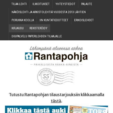
TILAA LEH­TI
ILMOI­TUK­SET
YHTEYS­TIE­DOT
PALAU­TE
NÄKÖIS­LEH­TI JA ARKIS­TO­LEH­TIÄ VUO­DES­TA 2013 LÄHTIEN
PORUK­KA KOOLLA
IIN KUN­TA­TIE­DOT­TEET
ERI­KOIS­LEH­DET
KIR­JAU­DU
REKIS­TE­RÖI­DY
DIGI­PAL­VE­LU PAPE­RI­LEH­DEN TILAAJALLE
Tutustu Rantapohjan tilaustarjouksiin klikkaamalla
tästä
.