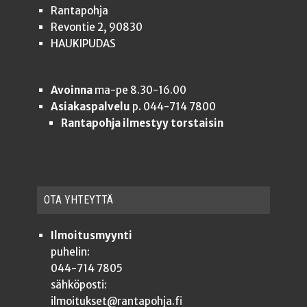
Rantapohja
Revontie 2, 90830
HAUKIPUDAS
Avoinna
ma-pe 8.30-16.00
Asiakaspalvelu
p. 044-714 7800
Rantapohja ilmestyy torstaisin
OTA YHTEYT­TÄ
Ilmoitusmyynti
puhelin:
044-714 7805
sähköposti:
ilmoitukset@rantapohja.fi