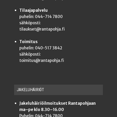
Tilaajapalvelu
puhelin: 044-714 7800
sähköposti:
tilaukset@rantapohja.fi
Toimitus
puhelin: 040-517 3842
sähköposti:
toimitus@rantapohja.fi
JAKE­LU­HÄI­RIÖT
Jakeluhäiriöilmoitukset Rantapohjaan
ma–pe klo 8.30–16.00
Puhelin: 044-714 7800