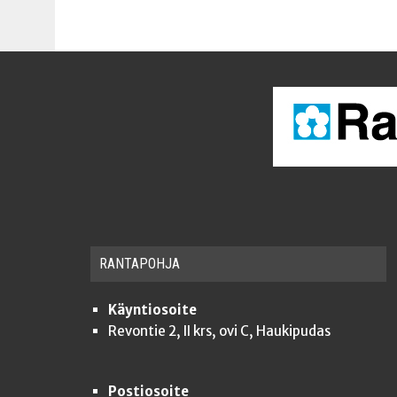
RAN­TA­POH­JA
Käyntiosoite
Revontie 2, II krs, ovi C, Haukipudas
Postiosoite