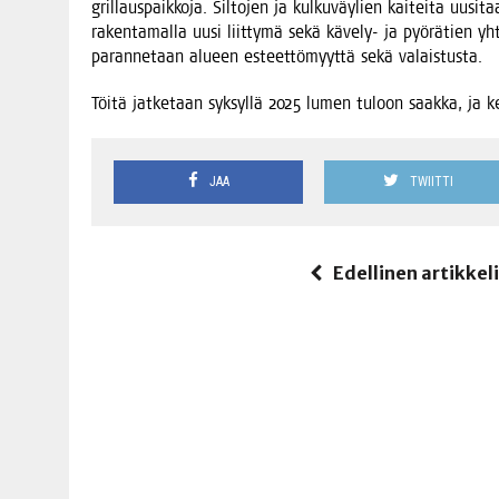
gril­laus­paik­ko­ja. Sil­to­jen ja kul­ku­väy­lien kai­tei­ta uusi
raken­ta­mal­la uusi liit­ty­mä sekä käve­ly- ja pyö­rä­tien yht
paran­ne­taan alu­een esteet­tö­myyt­tä sekä valaistusta.
Töi­tä jat­ke­taan syk­syl­lä 2025 lumen tuloon saak­ka, ja ke
JAA
TWIITTI
Edellinen artikkel