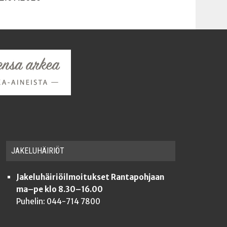
JAKE­LU­HÄI­RIÖT
Jakeluhäiriöilmoitukset Rantapohjaan
ma–pe klo 8.30–16.00
Puhelin: 044-714 7800