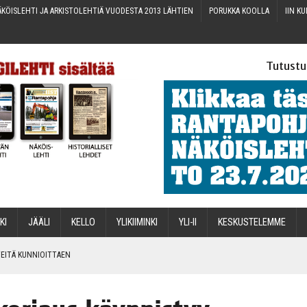
KÖIS­LEH­TI JA ARKIS­TO­LEH­TIÄ VUO­DES­TA 2013 LÄHTIEN
PORUK­KA KOOLLA
IIN KU
Tutustu
­KI
JÄÄ­LI
KEL­LO
YLI­KII­MIN­KI
YLI-II
KES­KUS­TE­LEM­ME
IN­TEI­TÄ KUNNIOITTAEN