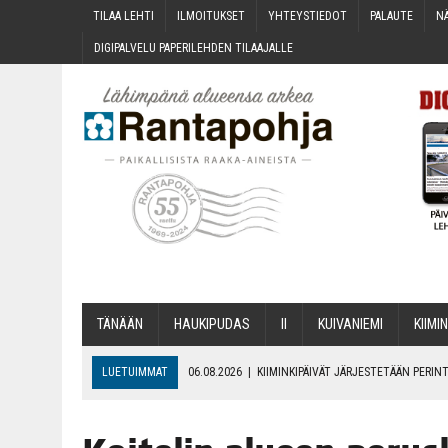
TILAA LEH­TI
ILMOI­TUK­SET
YHTEYS­TIE­DOT
PALAU­TE
NÄ
DIGI­PAL­VE­LU PAPE­RI­LEH­DEN TILAAJALLE
TÄNÄÄN
HAU­KI­PU­DAS
II
KUI­VA­NIE­MI
KII­MIN
LUETUIMMAT
06.08.2026
|
KII­MIN­KI­PÄI­VÄT JÄR­JES­TE­TÄÄN PER
06.08.2026
|
ONKS KAU­NOO NÄKYNY?
06.08.2026
|
MAKA­RO­NI­LAA­TI­KOL­LA ARKEEN