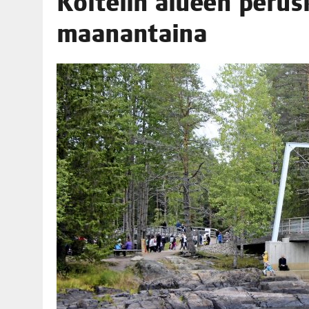
Koi­te­lin alu­een perus­
06.08.2026
|
OPIN­TOI­HIN KAN­SA­LAIS­OPIS­TOS­SA VOI SAA­DA AVUSTU
maanantaina
08.08.2026
|
MENO­VINK­KE­JÄ LOP­PU­KE­SÄN TAPAHTUMIIN