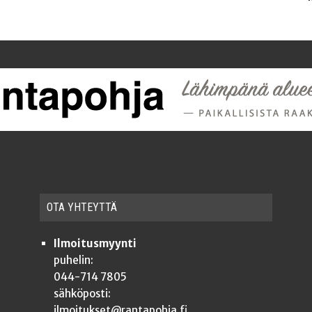
OTA YHTEYT­TÄ
Ilmoitusmyynti
puhelin:
044-714 7805
sähköposti:
ilmoitukset@rantapohja.fi