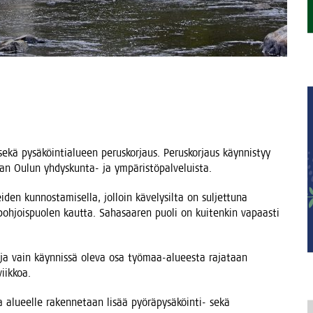
en sekä pysä­köin­tia­lu­een perus­kor­jaus. Perus­kor­jaus käyn­nis­tyy
­taan Oulun yhdys­kun­ta- ja ympäristöpalveluista.
den kun­nos­ta­mi­sel­la, jol­loin käve­ly­sil­ta on sul­jet­tu­na
en poh­jois­puo­len kaut­ta. Saha­saa­ren puo­li on kui­ten­kin vapaas­ti
 ja vain käyn­nis­sä ole­va osa työ­maa-alu­ees­ta raja­taan
viikkoa.
a alu­eel­le raken­ne­taan lisää pyö­rä­py­sä­köin­ti- sekä