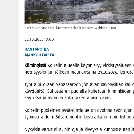
Koiteli on suosittu luontomatkailukohde. Arkistokuva
22.10.2025 13:00
RANTAPOHJA
AJANKOHTAISTA
Kii­min­gis­sä
Koi­te­lin alu­eel­la käyn­nis­tyy vir­kis­ty­sa­lu­e
heti syys­lo­man jäl­keen maa­nan­tai­na 27.10.2025, ker­ro
Työt aloi­te­taan Saha­saa­reen joh­ta­van käve­ly­sil­lan kai­tei­
käyt­tä­jil­tä. Saha­saa­ren puo­lel­le kul­je­taan Kii­min­ki­jo
käy­tös­sä ja avoin­na koko raken­ta­mi­sen ajan.
Koi­te­lin puo­lei­nen pysä­köin­tia­lue on avoin­na työn ajan
työ­maa-aidoin. Sil­ta­re­mon­tin kes­toai­ka on noin kol­me 
Nykyi­siä varus­tei­ta, pin­to­ja ja kiveyk­siä kun­nos­te­taan j