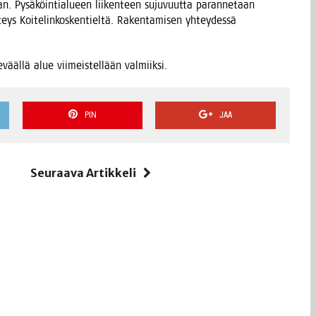
­taan. Pysä­köin­tia­lu­een lii­ken­teen suju­vuut­ta paran­ne­taan
eys Koi­te­lin­kos­ken­tiel­tä. Raken­ta­mi­sen yhtey­des­sä
vääl­lä alue vii­meis­tel­lään valmiiksi.
PIN
JAA
i
Seuraava Artikkeli