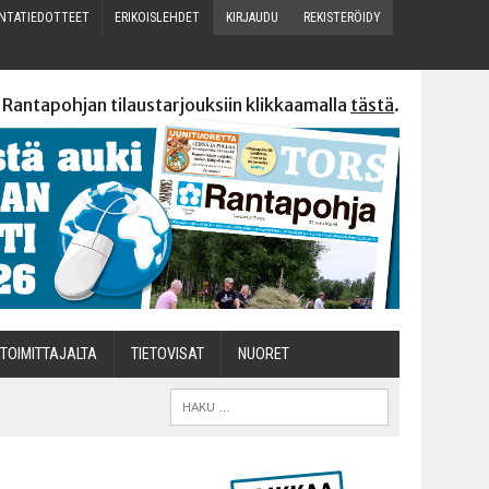
N­TA­TIE­DOT­TEET
ERI­KOIS­LEH­DET
KIR­JAU­DU
REKIS­TE­RÖI­DY
 Rantapohjan tilaustarjouksiin klikkaamalla
tästä
.
TOI­MIT­TA­JAL­TA
TIETOVISAT
NUO­RET