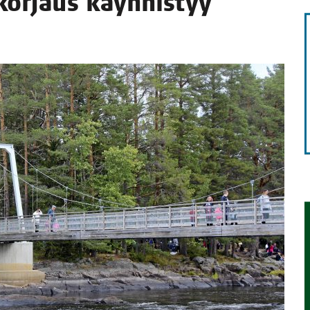
kor­jaus käyn­nis­tyy
STA