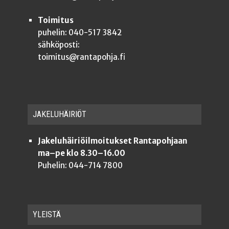
Toimitus
puhelin: 040-517 3842
sähköposti:
toimitus@rantapohja.fi
JAKE­LU­HÄI­RIÖT
Jakeluhäiriöilmoitukset Rantapohjaan
ma–pe klo 8.30–16.00
Puhelin: 044-714 7800
YLEISTÄ