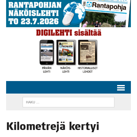
Kilo­met­re­jä kertyi