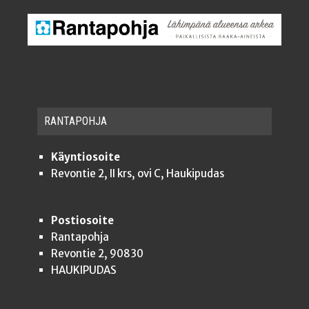
RAN­TA­POH­JA
Käyntiosoite
Revontie 2, II krs, ovi C, Haukipudas
Postiosoite
Rantapohja
Revontie 2, 90830
HAUKIPUDAS