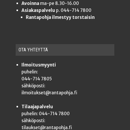
Avoinna
ma-pe 8.30-16.00
Asiakaspalvelu
p. 044-714 7800
Rantapohja ilmestyy torstaisin
OTA YHTEYT­TÄ
Ilmoitusmyynti
puhelin:
044-714 7805
sähköposti:
ilmoitukset@rantapohja.fi
Tilaajapalvelu
puhelin: 044-714 7800
sähköposti:
tilaukset@rantapohja.fi