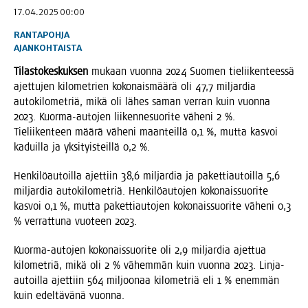
17.04.2025 00:00
RANTAPOHJA
AJANKOHTAISTA
Tilas­to­kes­kuk­sen
mukaan vuon­na 2024 Suo­men tie­lii­ken­tees­sä
ajet­tu­jen kilo­met­rien koko­nais­mää­rä oli 47,7 mil­jar­dia
auto­ki­lo­met­riä, mikä oli lähes saman ver­ran kuin vuon­na
2023. Kuor­ma-auto­jen lii­ken­ne­suo­ri­te vähe­ni 2 %.
Tie­lii­ken­teen mää­rä vähe­ni maan­teil­lä 0,1 %, mut­ta kas­voi
kaduil­la ja yksi­tyis­teil­lä 0,2 %.
Hen­ki­lö­au­toil­la ajet­tiin 38,6 mil­jar­dia ja paket­ti­au­toil­la 5,6
mil­jar­dia auto­ki­lo­met­riä. Hen­ki­lö­au­to­jen koko­nais­suo­ri­te
kas­voi 0,1 %, mut­ta paket­ti­au­to­jen koko­nais­suo­ri­te vähe­ni 0,3
% ver­rat­tu­na vuo­teen 2023.
Kuor­ma-auto­jen koko­nais­suo­ri­te oli 2,9 mil­jar­dia ajet­tua
kilo­met­riä, mikä oli 2 % vähem­män kuin vuon­na 2023. Lin­ja-
autoil­la ajet­tiin 564 mil­joo­naa kilo­met­riä eli 1 % enem­män
kuin edel­tä­vä­nä vuonna.