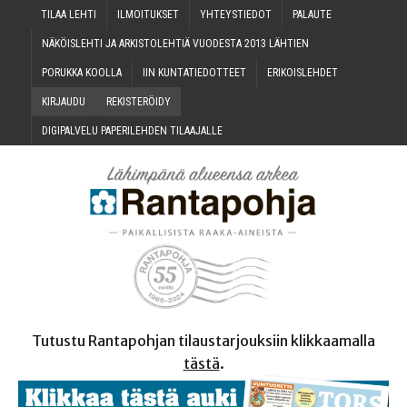
TILAA LEH­TI
ILMOI­TUK­SET
YHTEYS­TIE­DOT
PALAU­TE
NÄKÖIS­LEH­TI JA ARKIS­TO­LEH­TIÄ VUO­DES­TA 2013 LÄHTIEN
PORUK­KA KOOLLA
IIN KUN­TA­TIE­DOT­TEET
ERI­KOIS­LEH­DET
KIR­JAU­DU
REKIS­TE­RÖI­DY
DIGI­PAL­VE­LU PAPE­RI­LEH­DEN TILAAJALLE
Tutustu Rantapohjan tilaustarjouksiin klikkaamalla
tästä
.