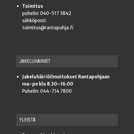
Toimitus
puhelin: 040-517 3842
sähköposti:
toimitus@rantapohja.fi
JAKE­LU­HÄI­RIÖT
Jakeluhäiriöilmoitukset Rantapohjaan
ma–pe klo 8.30–16.00
Puhelin: 044-714 7800
YLEISTÄ