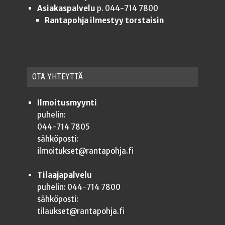
Asiakaspalvelu
p. 044-714 7800
Rantapohja ilmestyy torstaisin
OTA YHTEYT­TÄ
Ilmoitusmyynti
puhelin:
044-714 7805
sähköposti:
ilmoitukset@rantapohja.fi
Tilaajapalvelu
puhelin: 044-714 7800
sähköposti:
tilaukset@rantapohja.fi