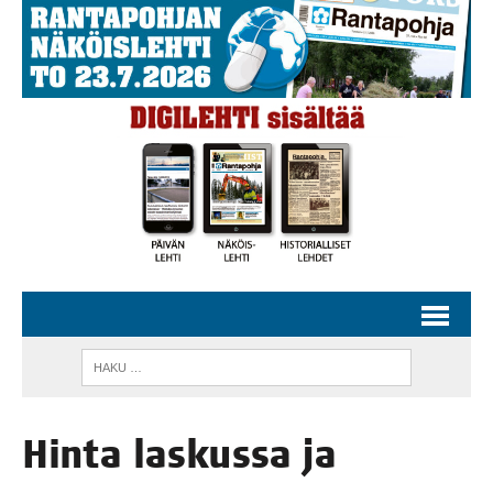
Hin­ta las­kus­sa ja