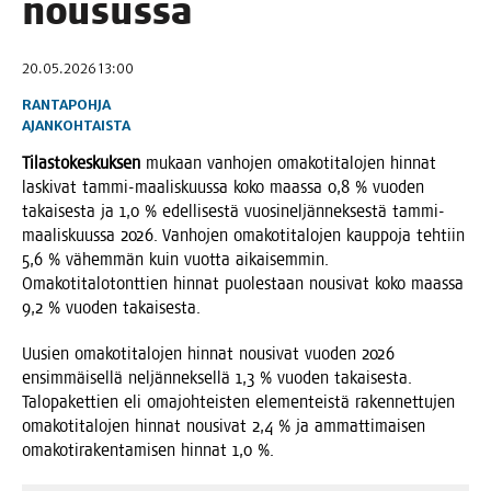
nousussa
20.05.2026 13:00
RANTAPOHJA
AJANKOHTAISTA
Tilas­to­kes­kuk­sen
mukaan van­ho­jen oma­ko­ti­ta­lo­jen hin­nat
las­ki­vat tam­mi-maa­lis­kuus­sa koko maas­sa 0,8 % vuo­den
takai­ses­ta ja 1,0 % edel­li­ses­tä vuo­si­nel­jän­nek­ses­tä tam­mi-
maa­lis­kuus­sa 2026. Van­ho­jen oma­ko­ti­ta­lo­jen kaup­po­ja teh­tiin
5,6 % vähem­män kuin vuot­ta aikai­sem­min.
Oma­ko­ti­ta­lo­tont­tien hin­nat puo­les­taan nousi­vat koko maas­sa
9,2 % vuo­den takaisesta.
Uusien oma­ko­ti­ta­lo­jen hin­nat nousi­vat vuo­den 2026
ensim­mäi­sel­lä nel­jän­nek­sel­lä 1,3 % vuo­den takai­ses­ta.
Talo­pa­ket­tien eli oma­joh­teis­ten ele­men­teis­tä raken­net­tu­jen
oma­ko­ti­ta­lo­jen hin­nat nousi­vat 2,4 % ja ammat­ti­mai­sen
oma­ko­ti­ra­ken­ta­mi­sen hin­nat 1,0 %.