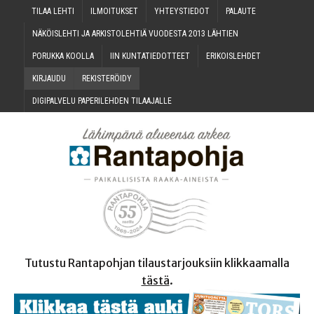
TILAA LEH­TI
ILMOI­TUK­SET
YHTEYS­TIE­DOT
PALAU­TE
NÄKÖIS­LEH­TI JA ARKIS­TO­LEH­TIÄ VUO­DES­TA 2013 LÄHTIEN
PORUK­KA KOOLLA
IIN KUN­TA­TIE­DOT­TEET
ERI­KOIS­LEH­DET
KIR­JAU­DU
REKIS­TE­RÖI­DY
DIGI­PAL­VE­LU PAPE­RI­LEH­DEN TILAAJALLE
Tutustu Rantapohjan tilaustarjouksiin klikkaamalla
tästä
.