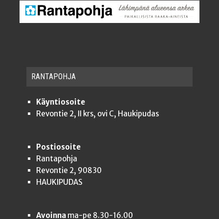
RAN­TA­POH­JA
Käyntiosoite
Revontie 2, II krs, ovi C, Haukipudas
Postiosoite
Rantapohja
Revontie 2, 90830
HAUKIPUDAS
Avoinna
ma-pe 8.30-16.00