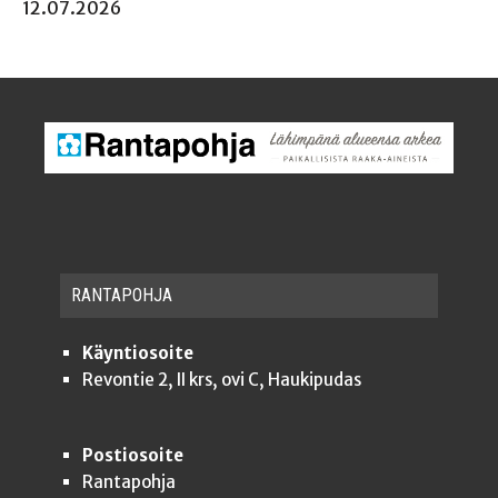
12.07.2026
RAN­TA­POH­JA
Käyntiosoite
Revontie 2, II krs, ovi C, Haukipudas
Postiosoite
Rantapohja