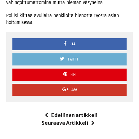
vahin­goit­tu­mat­to­mi­na mut­ta hie­man väsyneinä.
Polii­si kiit­tää avu­liai­ta hen­ki­löi­tä hie­nos­ta työs­tä asian
hoitamisessa.
JAA
TWIITTI
PIN
JAA
Edellinen artikkeli
Seuraava Artikkeli