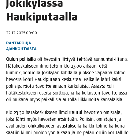
Joki­ky­läs­sä
Haukiputaalla
22.12.2025 00:00
RANTAPOHJA
AJANKOHTAISTA
Oulun polii­sil­la
oli hevo­siin liit­ty­vä teh­tä­vä sun­nun­tai-ilta­na.
Hätä­kes­kuk­seen ilmoi­tet­tiin klo 23.00 aikaan, että
Kii­min­ki­joen­tiel­lä Joki­ky­län koh­dal­la juok­see vapaa­na kol­me
hevos­ta koh­ti Hau­ki­pu­taan kes­kus­taa. Pai­kal­le läh­ti kak­si
polii­si­par­tio­ta tavoit­te­le­maan kar­ku­lai­sia. Asias­ta tuli
hätä­kes­kuk­seen usei­ta soit­to­ja, ja kar­ku­lais­ten tavoit­te­lus­sa
oli muka­na myös pai­kal­li­sia autol­la liik­ku­nei­ta kansalaisia.
Klo 23.30 hätä­kes­kuk­seen ilmoit­tau­tui hevos­ten omis­ta­ja,
joka läh­ti myös hevos­ten etsin­tään. Polii­sin, omis­ta­jan ja
avu­liai­den ohi­kul­ki­joi­den avus­tuk­sel­la kaik­ki kol­me kar­ku­ria
saa­tiin kiin­ni puo­len yön aikaan ja ne palau­tet­tiin koti­tal­lil­le