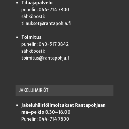
Tilaajapalvelu
puhelin: 044-714 7800
sähköposti:
tilaukset@rantapohja.fi
Toimitus
puhelin: 040-517 3842
sähköposti:
toimitus@rantapohja.fi
JAKE­LU­HÄI­RIÖT
Jakeluhäiriöilmoitukset Rantapohjaan
ma–pe klo 8.30–16.00
Puhelin: 044-714 7800