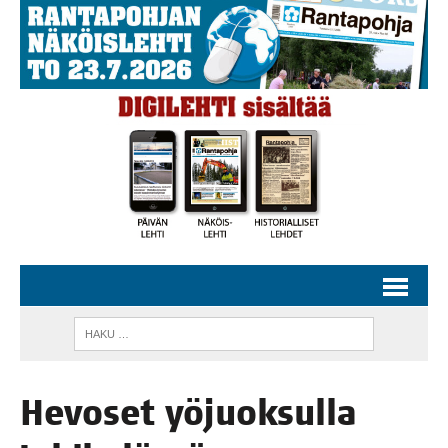
Hevo­set yöjuok­sul­la