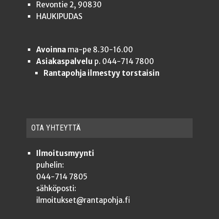
Revontie 2, 90830
HAUKIPUDAS
Avoinna
ma-pe 8.30-16.00
Asiakaspalvelu
p. 044-714 7800
Rantapohja ilmestyy torstaisin
OTA YHTEYT­TÄ
Ilmoitusmyynti
puhelin:
044-714 7805
sähköposti:
ilmoitukset@rantapohja.fi