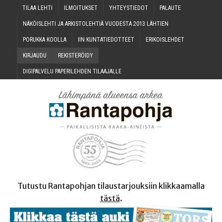
TILAA LEH­TI
ILMOI­TUK­SET
YHTEYS­TIE­DOT
PALAU­TE
NÄKÖIS­LEH­TI JA ARKIS­TO­LEH­TIÄ VUO­DES­TA 2013 LÄHTIEN
PORUK­KA KOOLLA
IIN KUN­TA­TIE­DOT­TEET
ERI­KOIS­LEH­DET
KIR­JAU­DU
REKIS­TE­RÖI­DY
DIGI­PAL­VE­LU PAPE­RI­LEH­DEN TILAAJALLE
Tutustu Rantapohjan tilaustarjouksiin klikkaamalla
tästä
.