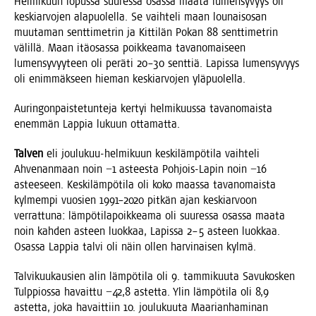
Hel­mi­kuun lopus­sa suu­res­sa osas­sa maa­ta lumen­sy­vyys oli
kes­kiar­vo­jen ala­puo­lel­la. Se vaih­te­li maan lou­nais­osan
muu­ta­man sent­ti­met­rin ja Kit­ti­län Pokan 88 sent­ti­met­rin
välil­lä. Maan itä­osas­sa poik­kea­ma tavan­omai­seen
lumen­sy­vyy­teen oli perä­ti 20–30 sent­tiä. Lapis­sa lumen­sy­vyys
oli enim­mäk­seen hie­man kes­kiar­vo­jen yläpuolella.
Aurin­gon­pais­te­tun­te­ja ker­tyi hel­mi­kuus­sa tavan­omais­ta
enem­män Lap­pia lukuun ottamatta.
Tal­ven
eli jou­lu­kuu-hel­mi­kuun kes­ki­läm­pö­ti­la vaih­te­li
Ahve­nan­maan noin −1 astees­ta Poh­jois-Lapin noin −16
astee­seen. Kes­ki­läm­pö­ti­la oli koko maas­sa tavan­omais­ta
kyl­mem­pi vuo­sien 1991–2020 pit­kän ajan kes­kiar­voon
ver­rat­tu­na: läm­pö­ti­la­poik­kea­ma oli suu­res­sa osas­sa maa­ta
noin kah­den asteen luok­kaa, Lapis­sa 2–5 asteen luok­kaa.
Osas­sa Lap­pia tal­vi oli näin ollen har­vi­nai­sen kylmä.
Tal­vi­kuu­kausien alin läm­pö­ti­la oli 9. tam­mi­kuu­ta Savu­kos­ken
Tulp­pios­sa havait­tu −42,8 astet­ta. Ylin läm­pö­ti­la oli 8,9
astet­ta, joka havait­tiin 10. jou­lu­kuu­ta Maa­rian­ha­mi­nan