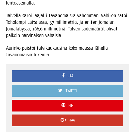
lentoasemalla.
Tal­vel­la satoi laa­jal­ti tavan­omais­ta vähem­män. Vähi­ten satoi
Toho­lam­pi Lai­ta­las­sa, 57 mil­li­met­riä, ja eni­ten Joma­lan
Joma­la­bys­sä, 166,6 mil­li­met­riä. Tal­ven sade­mää­rät oli­vat
pai­koin har­vi­nai­sen vähäisiä.
Aurin­ko pais­toi tal­vi­kuu­kausi­na koko maas­sa lähel­lä
tavan­omai­sia lukemia.
JAA
TWIITTI
PIN
JAA