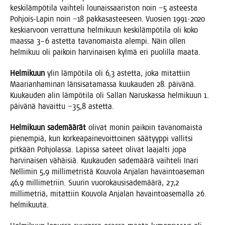
kes­ki­läm­pö­ti­la vaih­te­li lou­nais­saa­ris­ton noin −5 astees­ta
Poh­jois-Lapin noin −18 pak­ka­sas­tee­seen. Vuo­sien 1991‒2020
kes­kiar­voon ver­rat­tu­na hel­mi­kuun kes­ki­läm­pö­ti­la oli koko
maas­sa 3–6 astet­ta tavan­omais­ta alem­pi. Näin ollen
hel­mi­kuu oli pai­koin har­vi­nai­sen kyl­mä eri puo­lil­la maata.
Hel­mi­kuun
ylin läm­pö­ti­la oli 6,3 astet­ta, joka mitat­tiin
Maa­rian­ha­mi­nan län­si­sa­ta­mas­sa kuu­kau­den 28. päi­vä­nä.
Kuu­kau­den alin läm­pö­ti­la oli Sal­lan Narus­kas­sa hel­mi­kuun 1.
päi­vä­nä havait­tu −35,8 astetta.
Hel­mi­kuun sade­mää­rät
oli­vat monin pai­koin tavan­omais­ta
pie­nem­piä, kun kor­kea­pai­ne­voit­toi­nen sää­tyyp­pi val­lit­si
pit­kään Poh­jo­las­sa. Lapis­sa sateet oli­vat laa­jal­ti jopa
har­vi­nai­sen vähäi­siä. Kuu­kau­den sade­mää­rä vaih­te­li Ina­ri
Nel­li­min 5,9 mil­li­met­ris­tä Kou­vo­la Anja­lan havain­toa­se­man
46,9 mil­li­met­riin. Suu­rin vuo­ro­kausi­sa­de­mää­rä, 27,2
mil­li­met­riä, mitat­tiin Kou­vo­la Anja­lan havain­toa­se­mal­la 26.
helmikuuta.