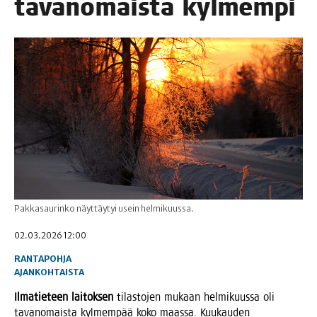
tavan­omais­ta kylmempi
Pakkasaurinko näyttäytyi usein helmikuussa.
02.03.2026 12:00
RANTAPOHJA
AJANKOHTAISTA
Ilma­tie­teen lai­tok­sen
tilas­to­jen mukaan hel­mi­kuus­sa oli
tavan­omais­ta kyl­mem­pää koko maas­sa. Kuu­kau­den