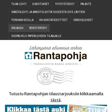
TILAA LEH­TI
ILMOI­TUK­SET
YHTEYS­TIE­DOT
PALAU­TE
NÄKÖIS­LEH­TI JA ARKIS­TO­LEH­TIÄ VUO­DES­TA 2013 LÄHTIEN
PORUK­KA KOOLLA
IIN KUN­TA­TIE­DOT­TEET
ERI­KOIS­LEH­DET
KIR­JAU­DU
REKIS­TE­RÖI­DY
DIGI­PAL­VE­LU PAPE­RI­LEH­DEN TILAAJALLE
Tutustu Rantapohjan tilaustarjouksiin klikkaamalla
tästä
.