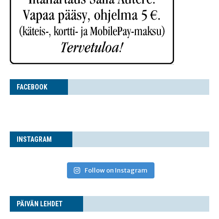
FACE­BOOK
INS­TA­GRAM
Follow on Instagram
PÄI­VÄN LEHDET