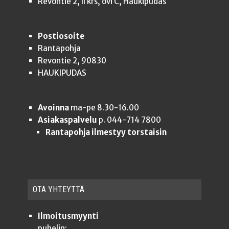
Revontie 2, II krs, ovi C, Haukipudas
Postiosoite
Rantapohja
Revontie 2, 90830
HAUKIPUDAS
Avoinna
ma-pe 8.30-16.00
Asiakaspalvelu
p. 044-714 7800
Rantapohja ilmestyy torstaisin
OTA YHTEYT­TÄ
Ilmoitusmyynti
puhelin: