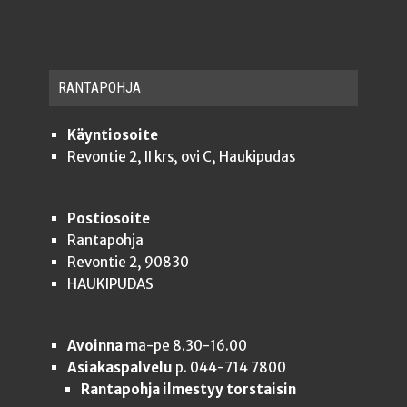
RAN­TA­POH­JA
Käyntiosoite
Revontie 2, II krs, ovi C, Haukipudas
Postiosoite
Rantapohja
Revontie 2, 90830
HAUKIPUDAS
Avoinna
ma-pe 8.30-16.00
Asiakaspalvelu
p. 044-714 7800
Rantapohja ilmestyy torstaisin