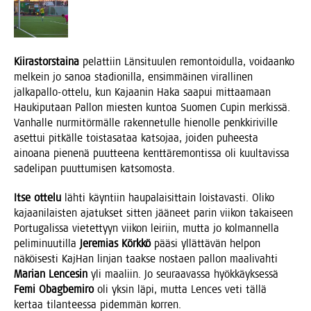
Kii­ras­tors­tai­na
pelat­tiin Län­si­tuu­len remon­toi­dul­la, voi­daan­ko
mel­kein jo sanoa sta­dio­nil­la, ensim­mäi­nen viral­li­nen
jal­ka­pal­lo-otte­lu, kun Kajaa­nin Haka saa­pui mit­taa­maan
Hau­ki­pu­taan Pal­lon mies­ten kun­toa Suo­men Cupin mer­kis­sä.
Van­hal­le nur­mi­tör­mäl­le raken­ne­tul­le hie­nol­le penk­ki­ri­vil­le
aset­tui pit­käl­le tois­ta­sa­taa kat­so­jaa, joi­den puhees­ta
ainoa­na pie­ne­nä puut­tee­na kent­tä­re­mon­tis­sa oli kuul­ta­vis­sa
sade­li­pan puut­tu­mi­sen katsomosta.
Itse otte­lu
läh­ti käyn­tiin hau­pa­lai­sit­tain lois­ta­vas­ti. Oli­ko
kajaa­ni­lais­ten aja­tuk­set sit­ten jää­neet parin vii­kon takai­seen
Por­tu­ga­lis­sa vie­tet­tyyn vii­kon lei­riin, mut­ta jo kol­man­nel­la
peli­mi­nuu­til­la
Jere­mias Körk­kö
pää­si yllät­tä­vän hel­pon
näköi­ses­ti Kaj­Han lin­jan taak­se nos­taen pal­lon maa­li­vah­ti
Marian Lence­sin
yli maa­liin. Jo seu­raa­vas­sa hyök­käyk­ses­sä
Femi Obag­be­mi­ro
oli yksin läpi, mut­ta Lences veti täl­lä
ker­taa tilan­tees­sa pidem­män korren.