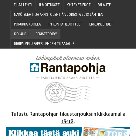
TILAA LEH­TI
ILMOI­TUK­SET
YHTEYS­TIE­DOT
PALAU­TE
NÄKÖIS­LEH­TI JA ARKIS­TO­LEH­TIÄ VUO­DES­TA 2013 LÄHTIEN
PORUK­KA KOOLLA
IIN KUN­TA­TIE­DOT­TEET
ERI­KOIS­LEH­DET
KIR­JAU­DU
REKIS­TE­RÖI­DY
DIGI­PAL­VE­LU PAPE­RI­LEH­DEN TILAAJALLE
Tutustu Rantapohjan tilaustarjouksiin klikkaamalla
tästä
.