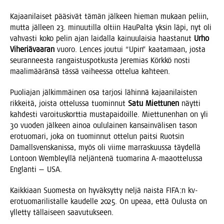
Kajaa­ni­lai­set pää­si­vät tämän jäl­keen hie­man mukaan peliin,
mut­ta jäl­leen 23. minuu­til­la oltiin Hau­Pal­ta yksin läpi, nyt oli
vah­vas­ti koko pelin ajan lai­dal­la kai­nuu­lai­sia haas­ta­nut
Urho
Vihe­riä­vaa­ran
vuo­ro. Lences jou­tui “Upin” kaa­ta­maan, jos­ta
seu­ran­nees­ta ran­gais­tus­pot­kus­ta Jere­mias Körk­kö nos­ti
maa­li­mää­rän­sä täs­sä vai­hees­sa otte­lua kahteen.
Puo­lia­jan jäl­kim­mäi­nen osa tar­jo­si lähin­nä kajaa­ni­lais­ten
rik­kei­tä, jois­ta otte­lus­sa tuo­min­nut
Satu Miet­tu­nen
näyt­ti
kah­des­ti varoi­tus­kort­tia mus­ta­pai­doil­le. Miet­tu­nen­han on yli
30 vuo­den jäl­keen ainoa oulu­lai­nen kan­sain­vä­li­sen tason
ero­tuo­ma­ri, joka on tuo­min­nut otte­lun pait­si Ruot­sin
Damalls­vens­ka­nis­sa, myös oli vii­me mar­ras­kuus­sa täy­del­lä
Lon­toon Wembleyl­lä nel­jän­te­nä tuo­ma­ri­na A‑maaottelussa
Englan­ti — USA.
Kaik­ki­aan Suo­mes­ta on hyväk­syt­ty nel­jä nais­ta FIFA:n kv-
ero­tuo­ma­ri­lis­tal­le kau­del­le 2025. On upe­aa, että Oulus­ta on
yllet­ty täl­lai­seen saavutukseen.