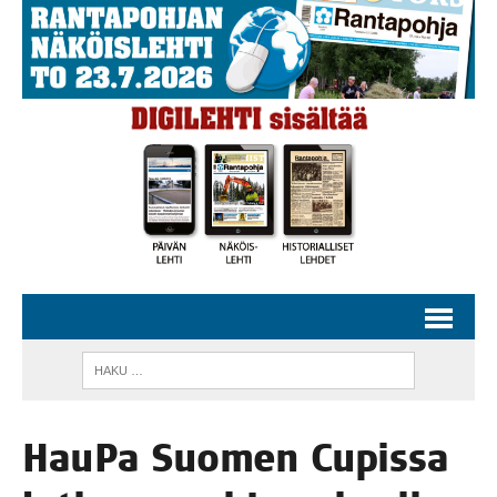
Hau­Pa Suo­men Cupis­sa