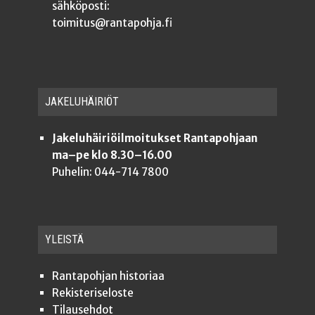
sähköposti:
toimitus@rantapohja.fi
JAKE­LU­HÄI­RIÖT
Jakeluhäiriöilmoitukset Rantapohjaan
ma–pe klo 8.30–16.00
Puhelin: 044-714 7800
YLEISTÄ
Ran­ta­poh­jan historiaa
Rekis­te­ri­se­los­te
Tilauseh­dot