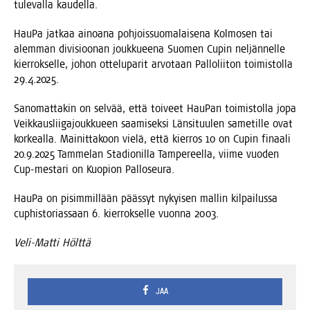
tule­val­la kaudella.
Hau­Pa jat­kaa ainoa­na poh­jois­suo­ma­lai­se­na Kol­mo­sen tai
alem­man divi­sioo­nan jouk­ku­ee­na Suo­men Cupin nel­jän­nel­le
kier­rok­sel­le, johon otte­lu­pa­rit arvo­taan Pal­lo­lii­ton toi­mis­tol­la
29.4.2025.
Sano­mat­ta­kin on sel­vää, että toi­veet Hau­Pan toi­mis­tol­la jopa
Veik­kaus­lii­ga­jouk­ku­een saa­mi­sek­si Län­si­tuu­len same­til­le ovat
kor­keal­la. Mai­nit­ta­koon vie­lä, että kier­ros 10 on Cupin finaa­li
20.9.2025 Tam­me­lan Sta­dio­nil­la Tam­pe­reel­la, vii­me vuo­den
Cup-mes­ta­ri on Kuo­pion Palloseura.
Hau­Pa on pisim­mil­lään pääs­syt nykyi­sen mal­lin kil­pai­lus­sa
cup­his­to­rias­saan 6. kier­rok­sel­le vuon­na 2003.
Veli-Mat­ti Hölttä
JAA