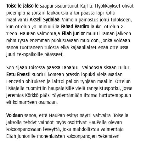
Toi­sel­le jak­sol­le
saa­pui sisuun­tu­nut Kaj­Ha. Hyök­käyk­set oli­vat
pidem­piä ja joi­tain lau­kauk­sia alkoi pääs­tä läpi koh­ti
maa­li­vah­ti
Akse­li Syr­jä­lää
. Vii­mein pai­nos­tus joh­ti tulok­seen,
kun otte­lun 70. minuu­til­la
Fahad Bar­di­ro
lau­koi otte­lun 2–
1:een. Hau­Pan val­men­ta­ja
Eliah Junior
muut­ti tämän jäl­keen
ryh­mi­tys­tä enem­män puo­lus­ta­vaan muo­toon, jon­ka voi­daan
sanoa tuot­ta­neen tulos­ta eikä kajaa­ni­lai­set enää otte­lus­sa
juu­ri teko­pai­koil­le päässeet.
Sen sijaan toi­ses­sa pääs­sä tapah­tui. Vaih­dos­ta sisään tul­lut
Eetu Ervas­ti
suo­rit­ti komean präs­sin lopuk­si vie­lä Marian
Lence­sin ohi­tuk­sen ja lait­toi pal­lon tyh­jään maa­liin. Otte­lun
lisä­ajal­la tuo­mit­tiin hau­pa­lai­sil­le vie­lä ran­gais­tus­pot­ku, jos­sa
Jere­mias Körk­kö pää­si täy­den­tä­mään iltan­sa hat­tu­temp­puun
eli kol­man­teen osumaan.
Voi­daan
sanoa, että Hau­Pan esi­tys näyt­ti vah­val­ta. Toi­sel­la
jak­sol­la teh­dyt vaih­dot myös osoit­ti­vat Hau­Pal­la ole­van
kokoon­pa­nos­saan leveyt­tä, joka mah­dol­lis­taa val­men­ta­ja
Eliah Junio­ril­le monen­lais­ten kokoon­pa­no­jen teke­mi­sen