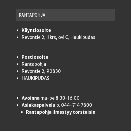
RAN­TA­POH­JA
Käyntiosoite
Revontie 2, II krs, ovi C, Haukipudas
Postiosoite
Rantapohja
Revontie 2, 90830
HAUKIPUDAS
Avoinna
ma-pe 8.30-16.00
Asiakaspalvelu
p. 044-714 7800
Rantapohja ilmestyy torstaisin