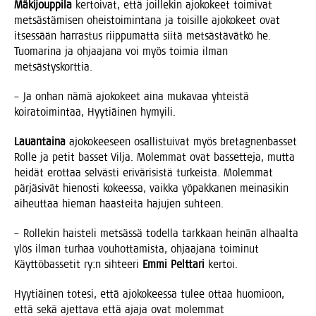
Mäki­joup­pi­la
ker­toi­vat, että joil­le­kin ajo­ko­keet toi­mi­vat
met­säs­tä­mi­sen oheis­toi­min­ta­na ja toi­sil­le ajo­ko­keet ovat
itses­sään har­ras­tus riip­pu­mat­ta sii­tä met­säs­tä­vät­kö he.
Tuo­ma­ri­na ja ohjaa­ja­na voi myös toi­mia ilman
metsästyskorttia.
– Ja onhan nämä ajo­ko­keet aina muka­vaa yhteis­tä
koi­ra­toi­min­taa, Hyy­tiäi­nen hymyili.
Lau­an­tai­na
ajo­ko­kee­seen osal­lis­tui­vat myös bre­tag­nen­bas­set
Rol­le ja petit bas­set Vil­ja. Molem­mat ovat bas­set­te­ja, mut­ta
hei­dät erot­taa sel­väs­ti eri­vä­ri­sis­tä tur­keis­ta. Molem­mat
pär­jä­si­vät hie­nos­ti kokees­sa, vaik­ka yöpak­ka­nen mei­na­si­kin
aiheut­taa hie­man haas­tei­ta haju­jen suhteen.
– Rol­le­kin hais­te­li met­säs­sä todel­la tark­kaan hei­nän alhaal­ta
ylös ilman tur­haa vou­hot­ta­mis­ta, ohjaa­ja­na toi­mi­nut
Käyt­tö­bas­se­tit ry:n sih­tee­ri
Emmi Pelt­ta­ri
ker­toi.
Hyy­tiäi­nen tote­si, että ajo­ko­kees­sa tulee ottaa huo­mioon,
että sekä ajet­ta­va että aja­ja ovat molem­mat