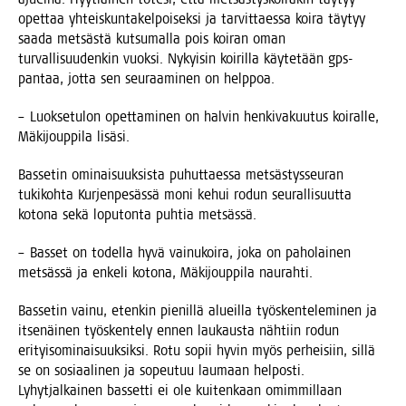
opet­taa yhteis­kun­ta­kel­poi­sek­si ja tar­vit­taes­sa koi­ra täy­tyy
saa­da met­säs­tä kut­su­mal­la pois koi­ran oman
tur­val­li­suu­den­kin vuok­si. Nykyi­sin koi­ril­la käy­te­tään gps-
pan­taa, jot­ta sen seu­raa­mi­nen on helppoa.
– Luok­se­tu­lon opet­ta­mi­nen on hal­vin hen­ki­va­kuu­tus koi­ral­le,
Mäki­joup­pi­la lisäsi.
Bas­se­tin omi­nai­suuk­sis­ta puhut­taes­sa met­säs­tys­seu­ran
tuki­koh­ta Kur­jen­pe­säs­sä moni kehui rodun seu­ral­li­suut­ta
koto­na sekä lopu­ton­ta puh­tia metsässä.
– Bas­set on todel­la hyvä vai­nu­koi­ra, joka on paho­lai­nen
met­säs­sä ja enke­li koto­na, Mäki­joup­pi­la naurahti.
Bas­se­tin vai­nu, eten­kin pie­nil­lä alueil­la työs­ken­te­le­mi­nen ja
itse­näi­nen työs­ken­te­ly ennen lau­kaus­ta näh­tiin rodun
eri­tyi­so­mi­nai­suuk­sik­si. Rotu sopii hyvin myös per­hei­siin, sil­lä
se on sosi­aa­li­nen ja sopeu­tuu lau­maan hel­pos­ti.
Lyhyt­jal­kai­nen bas­set­ti ei ole kui­ten­kaan omim­mil­laan