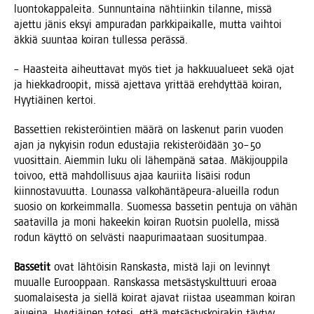
luon­to­kap­pa­lei­ta. Sun­nun­tai­na näh­tiin­kin tilan­ne, mis­sä
ajet­tu jänis eksyi ampu­ra­dan park­ki­pai­kal­le, mut­ta vaih­toi
äkkiä suun­taa koi­ran tul­les­sa perässä.
– Haas­tei­ta aiheut­ta­vat myös tiet ja hak­kuu­alu­eet sekä ojat
ja hiek­kadroo­pit, mis­sä ajet­ta­va yrit­tää ereh­dyt­tää koi­ran,
Hyy­tiäi­nen kertoi.
Bas­set­tien rekis­te­röin­tien mää­rä on las­ke­nut parin vuo­den
ajan ja nykyi­sin rodun edus­ta­jia rekis­te­röi­dään 30–50
vuo­sit­tain. Aiem­min luku oli lähem­pä­nä sataa. Mäki­joup­pi­la
toi­voo, että mah­dol­li­suus ajaa kau­rii­ta lisäi­si rodun
kiin­nos­ta­vuut­ta. Lou­nas­sa val­ko­hän­tä­peu­ra-alueil­la rodun
suo­sio on kor­keim­mal­la. Suo­mes­sa bas­se­tin pen­tu­ja on vähän
saa­ta­vil­la ja moni hakee­kin koi­ran Ruot­sin puo­lel­la, mis­sä
rodun käyt­tö on sel­väs­ti naa­pu­ri­maa­taan suositumpaa.
Bas­se­tit
ovat läh­töi­sin Rans­kas­ta, mis­tä laji on levin­nyt
muu­al­le Euroop­paan. Rans­kas­sa met­säs­tys­kult­tuu­ri ero­aa
suo­ma­lai­ses­ta ja siel­lä koi­rat aja­vat riis­taa useam­man koi­ran
ajuei­na. Hyy­tiäi­nen tote­si, että met­säs­tys­koi­ra­kin täy­tyy