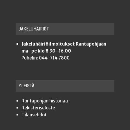
JAKE­LU­HÄI­RIÖT
Jakeluhäiriöilmoitukset Rantapohjaan
ma–pe klo 8.30–16.00
Puhelin: 044-714 7800
YLEISTÄ
Ran­ta­poh­jan historiaa
Rekis­te­ri­se­los­te
Tilauseh­dot