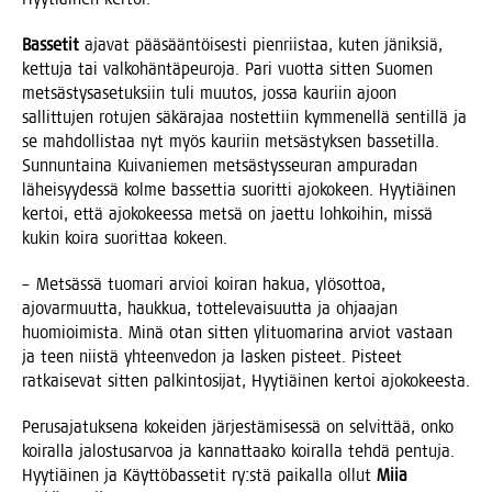
Bas­se­tit
aja­vat pää­sään­töi­ses­ti pien­riis­taa, kuten jänik­siä,
ket­tu­ja tai val­ko­hän­tä­peu­ro­ja. Pari vuot­ta sit­ten Suo­men
met­säs­tys­a­se­tuk­siin tuli muu­tos, jos­sa kau­riin ajoon
sal­lit­tu­jen rotu­jen säkä­ra­jaa nos­tet­tiin kym­me­nel­lä sen­til­lä ja
se mah­dol­lis­taa nyt myös kau­riin met­säs­tyk­sen bas­se­til­la.
Sun­nun­tai­na Kui­va­nie­men met­säs­tys­seu­ran ampu­ra­dan
lähei­syy­des­sä kol­me bas­set­tia suo­rit­ti ajo­ko­keen. Hyy­tiäi­nen
ker­toi, että ajo­ko­kees­sa met­sä on jaet­tu loh­koi­hin, mis­sä
kukin koi­ra suo­rit­taa kokeen.
– Met­säs­sä tuo­ma­ri arvioi koi­ran hakua, ylö­sot­toa,
ajo­var­muut­ta, hauk­kua, tot­te­le­vai­suut­ta ja ohjaa­jan
huo­mioi­mis­ta. Minä otan sit­ten yli­tuo­ma­ri­na arviot vas­taan
ja teen niis­tä yhteen­ve­don ja las­ken pis­teet. Pis­teet
rat­kai­se­vat sit­ten pal­kin­to­si­jat, Hyy­tiäi­nen ker­toi ajokokeesta.
Perus­a­ja­tuk­se­na kokei­den jär­jes­tä­mi­ses­sä on sel­vit­tää, onko
koi­ral­la jalos­tusar­voa ja kan­nat­taa­ko koi­ral­la teh­dä pen­tu­ja.
Hyy­tiäi­nen ja Käyt­tö­bas­se­tit ry:stä pai­kal­la ollut
Miia