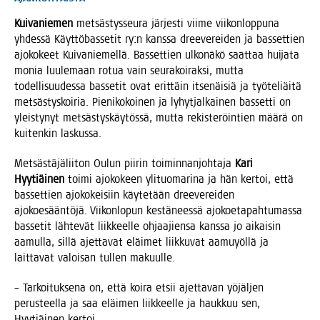
Kui­va­nie­men
met­säs­tys­seu­ra jär­jes­ti vii­me vii­kon­lop­pu­na
yhdes­sä Käyt­tö­bas­se­tit ry:n kans­sa dree­ve­rei­den ja bas­set­tien
ajo­ko­keet Kui­va­nie­mel­lä. Bas­set­tien ulko­nä­kö saat­taa hui­ja­ta
monia luu­le­maan rotua vain seu­ra­koi­rak­si, mut­ta
todel­li­suu­des­sa bas­se­tit ovat erit­täin itse­näi­siä ja työ­te­liäi­tä
met­säs­tys­koi­ria. Pie­ni­ko­koi­nen ja lyhyt­jal­kai­nen bas­set­ti on
yleis­ty­nyt met­säs­tys­käy­tös­sä, mut­ta rekis­te­röin­tien mää­rä on
kui­ten­kin laskussa.
Met­säs­tä­jä­lii­ton Oulun pii­rin toi­min­nan­joh­ta­ja
Kari
Hyy­tiäi­nen
toi­mi ajo­ko­keen yli­tuo­ma­ri­na ja hän ker­toi, että
bas­set­tien ajo­ko­kei­siin käy­te­tään dree­ve­rei­den
ajo­koe­sään­tö­jä. Vii­kon­lo­pun kes­tä­nees­sä ajo­koe­ta­pah­tu­mas­sa
bas­se­tit läh­te­vät liik­keel­le ohjaa­jien­sa kans­sa jo aikai­sin
aamul­la, sil­lä ajet­ta­vat eläi­met liik­ku­vat aamu­yöl­lä ja
lait­ta­vat valoi­san tul­len makuulle.
– Tar­koi­tuk­se­na on, että koi­ra etsii ajet­ta­van yöjäl­jen
perus­teel­la ja saa eläi­men liik­keel­le ja hauk­kuu sen,
Hyy­tiäi­nen kertoi.