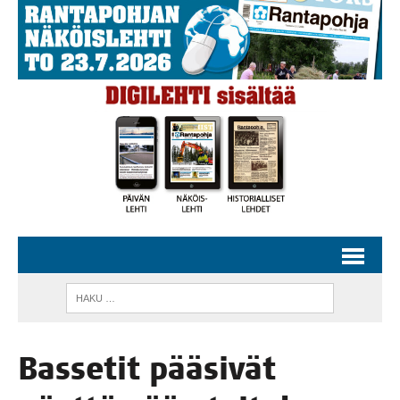
Bas­se­tit pää­si­vät