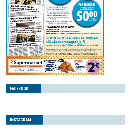
FACE­BOOK
INS­TA­GRAM