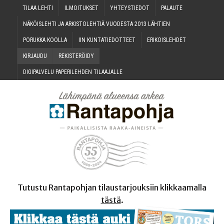
TILAA LEH­TI
ILMOI­TUK­SET
YHTEYS­TIE­DOT
PALAU­TE
NÄKÖIS­LEH­TI JA ARKIS­TO­LEH­TIÄ VUO­DES­TA 2013 LÄHTIEN
PORUK­KA KOOLLA
IIN KUN­TA­TIE­DOT­TEET
ERI­KOIS­LEH­DET
KIR­JAU­DU
REKIS­TE­RÖI­DY
DIGI­PAL­VE­LU PAPE­RI­LEH­DEN TILAAJALLE
Tutustu Rantapohjan tilaustarjouksiin klikkaamalla
tästä
.