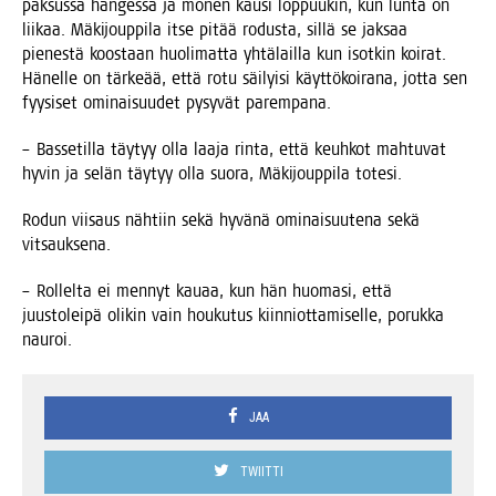
pak­sus­sa han­ges­sa ja monen kausi lop­puu­kin, kun lun­ta on
lii­kaa. Mäki­joup­pi­la itse pitää rodus­ta, sil­lä se jak­saa
pie­nes­tä koos­taan huo­li­mat­ta yhtä­lail­la kun isot­kin koi­rat.
Hänel­le on tär­ke­ää, että rotu säi­lyi­si käyt­tö­koi­ra­na, jot­ta sen
fyy­si­set omi­nai­suu­det pysy­vät parempana.
– Bas­se­til­la täy­tyy olla laa­ja rin­ta, että keuh­kot mah­tu­vat
hyvin ja selän täy­tyy olla suo­ra, Mäki­joup­pi­la totesi.
Rodun vii­saus näh­tiin sekä hyvä­nä omi­nai­suu­te­na sekä
vitsauksena.
– Rol­lel­ta ei men­nyt kau­aa, kun hän huo­ma­si, että
juus­to­lei­pä oli­kin vain hou­ku­tus kiin­niot­ta­mi­sel­le, poruk­ka
nauroi.
JAA
TWIITTI