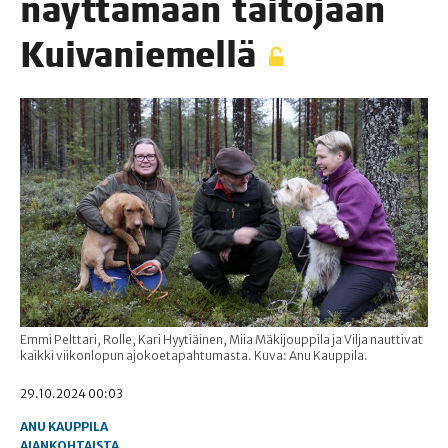
näyt­tä­mään tai­to­jaan
Kuivaniemellä
Emmi Pelttari, Rolle, Kari Hyytiäinen, Miia Mäkijouppila ja Vilja nauttivat
kaikki viikonlopun ajokoetapahtumasta. Kuva: Anu Kauppila.
29.10.2024 00:03
ANU KAUPPILA
AJANKOHTAISTA