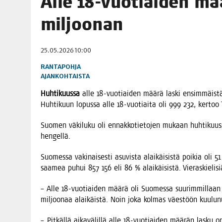
Alle 18-vuo­tiai­den mää
06.08.2026
|
OPIN­TOI­HIN KAN­SA­LAIS­OPIS­TOS­SA VOI SAA­DA AVUSTU
miljoonan
08.08.2026
|
MENO­VINK­KE­JÄ LOP­PU­KE­SÄN TAPAHTUMIIN
25.05.2026 10:00
RANTAPOHJA
AJANKOHTAISTA
Huh­ti­kuus­sa
alle 18-vuo­tiai­den mää­rä las­ki ensim­mäis­tä
Huh­ti­kuun lopus­sa alle 18-vuo­tiai­ta oli 999 232, ker­too
Suo­men väki­lu­ku oli ennak­ko­tie­to­jen mukaan huh­ti­ku
hengellä.
Suo­mes­sa vaki­nai­ses­ti asu­vis­ta alai­käi­sis­tä poi­kia oli 
saa­mea puhui 857 156 eli 86 % alai­käi­sis­tä. Vie­ras­kie­li­
– Alle 18-vuo­tiai­den mää­rä oli Suo­mes­sa suu­rim­mil­laan
mil­joo­naa alai­käis­tä. Noin joka kol­mas väes­töön kuu­lu­nu
– Pit­käl­lä aika­vä­lil­lä alle 18-vuo­tiai­den mää­rän las­ku 