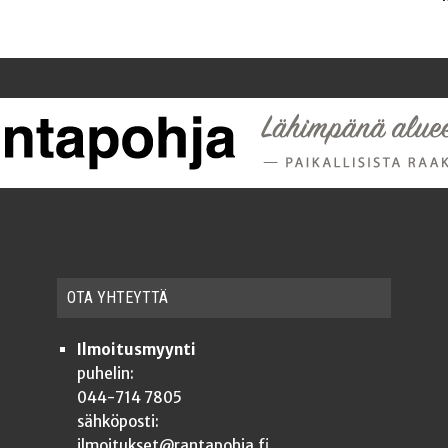
OTA YHTEYT­TÄ
Ilmoitusmyynti
puhelin:
044-714 7805
sähköposti:
ilmoitukset@rantapohja.fi