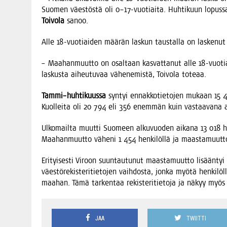
Suo­men väes­tös­tä oli 0–17-vuotiaita. Huh­ti­kuun lopus­sa 
Toi­vo­la
sanoo.
Alle 18-vuo­tiai­den mää­rän las­kun taus­tal­la on las­ke­nu
– Maa­han­muut­to on osal­taan kas­vat­ta­nut alle 18-vuo­tia
las­kus­ta aiheu­tu­vaa vähe­ne­mis­tä, Toi­vo­la toteaa.
Tammi–huhtikuussa
syn­tyi ennak­ko­tie­to­jen mukaan 15
Kuol­lei­ta oli 20 794 eli 356 enem­män kuin vas­taa­va­na a
Ulko­mail­ta muut­ti Suo­meen alku­vuo­den aika­na 13 018 he
Maa­han­muut­to vähe­ni 1 454 hen­ki­löl­lä ja maas­ta­muut­to
Eri­tyi­ses­ti Viroon suun­tau­tu­nut maas­ta­muut­to lisään­tyi 
väes­tö­re­kis­te­ri­tie­to­jen vaih­dos­ta, jon­ka myö­tä hen­ki­l
maa­han. Tämä tar­ken­taa rekis­te­ri­tie­to­ja ja näkyy myö
JAA
TWIITTI