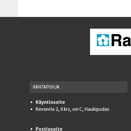
RAN­TA­POH­JA
Käyntiosoite
Revontie 2, II krs, ovi C, Haukipudas
Postiosoite