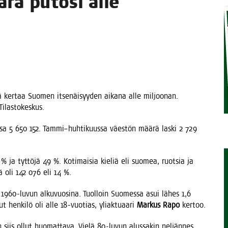
­rä puto­si alle
STA
 ker­taa Suo­men itse­näi­syy­den aika­na alle mil­joo­nan.
 Tilastokeskus.
us­sa 5 650 152. Tammi–huhtikuussa väes­tön mää­rä las­ki 2 729
51 % ja tyt­tö­jä 49 %. Koti­mai­sia kie­liä eli suo­mea, ruot­sia ja
siä oli 142 076 eli 14 %.
 1960-luvun alku­vuo­si­na. Tuol­loin Suo­mes­sa asui lähes 1,6
t hen­ki­lö oli alle 18-vuo­tias, yliak­tu­aa­ri
Mar­kus Rapo
kertoo.
on siis ollut huo­mat­ta­va. Vie­lä 80-luvun alus­sa­kin nel­jän­nes