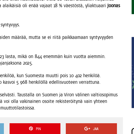
alai­käi­siä oli enää vajaat 18 % väes­tös­tä, yliak­tu­aa­ri
Joo­nas
t syntyvyys.
i­den mää­rää, mut­ta se ei rii­tä paik­kaa­maan syn­ty­vyy­den
 423 las­ta, mikä on 844 enem­män kuin vuot­ta aiem­min.
jan­jak­so­na 2025.
n­ki­löä, kun Suo­mes­ta muut­ti pois 10 402 hen­ki­löä.
 kas­voi 5 968 hen­ki­löl­lä edel­lis­vuo­teen verrattuna.
sel­väs­ti. Taus­tal­la on Suo­men ja Viron väli­nen val­tio­so­pi­mus
öl­lä voi olla vaki­nai­nen osoi­te rekis­te­röi­ty­nä vain yhteen
s muuttotilastoissa.
PIN
JAA