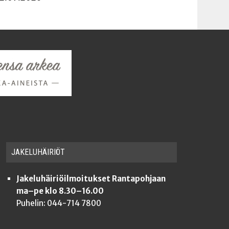
JAKE­LU­HÄI­RIÖT
Jakeluhäiriöilmoitukset Rantapohjaan
ma–pe klo 8.30–16.00
Puhelin: 044-714 7800