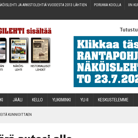
KÖIS­LEH­TI JA ARKIS­TO­LEH­TIÄ VUO­DES­TA 2013 LÄHTIEN
PORUK­KA KOOLLA
IIN KU
Tutustu
­KI
JÄÄ­LI
KEL­LO
YLI­KII­MIN­KI
YLI-II
KES­KUS­TE­LEM­ME
IN­TEI­TÄ KUNNIOITTAEN