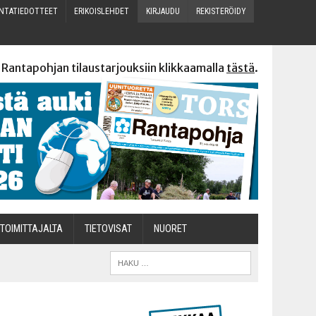
N­TA­TIE­DOT­TEET
ERI­KOIS­LEH­DET
KIR­JAU­DU
REKIS­TE­RÖI­DY
 Rantapohjan tilaustarjouksiin klikkaamalla
tästä
.
TOI­MIT­TA­JAL­TA
TIETOVISAT
NUO­RET