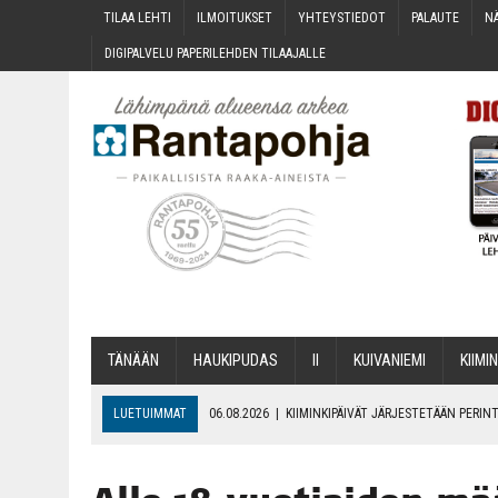
TILAA LEH­TI
ILMOI­TUK­SET
YHTEYS­TIE­DOT
PALAU­TE
NÄ
DIGI­PAL­VE­LU PAPE­RI­LEH­DEN TILAAJALLE
TÄNÄÄN
HAU­KI­PU­DAS
II
KUI­VA­NIE­MI
KII­MIN
LUETUIMMAT
06.08.2026
|
KII­MIN­KI­PÄI­VÄT JÄR­JES­TE­TÄÄN PER
06.08.2026
|
ONKS KAU­NOO NÄKYNY?
06.08.2026
|
MAKA­RO­NI­LAA­TI­KOL­LA ARKEEN