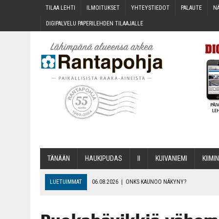
TILAA LEH­TI
ILMOI­TUK­SET
YHTEYS­TIE­DOT
PALAU­TE
NÄ
DIGI­PAL­VE­LU PAPE­RI­LEH­DEN TILAAJALLE
TÄNÄÄN
HAU­KI­PU­DAS
II
KUI­VA­NIE­MI
KII­MIN
LUETUIMMAT
06.08.2026
|
ONKS KAU­NOO NÄKYNY?
06.08.2026
|
MAKA­RO­NI­LAA­TI­KOL­LA ARKEEN
06.08.2026
|
OPIN­TOI­HIN KAN­SA­LAIS­OPIS­TOS­SA VOI SAA­DA AVUSTU