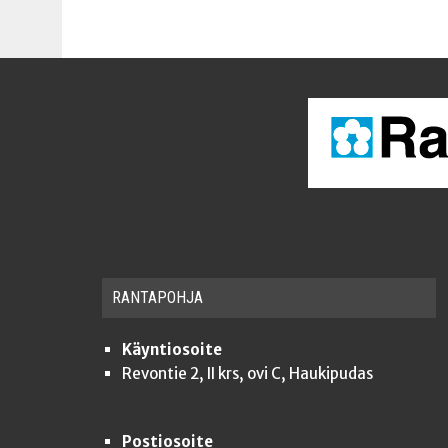
RAN­TA­POH­JA
Käyntiosoite
Revontie 2, II krs, ovi C, Haukipudas
Postiosoite