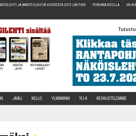
KÖIS­LEH­TI JA ARKIS­TO­LEH­TIÄ VUO­DES­TA 2013 LÄHTIEN
PORUK­KA KOOLLA
IIN KU
Tutustu
­KI
JÄÄ­LI
KEL­LO
YLI­KII­MIN­KI
YLI-II
KES­KUS­TE­LEM­ME
STA