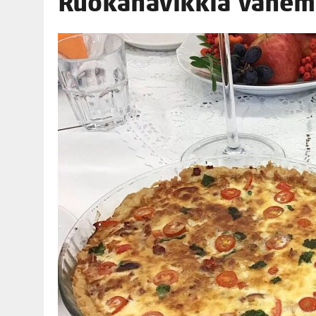
Ruo­ka­hä­vik­kiä väh
06.08.2026
|
TOI­VEI­DEN KOTI IISTÄ!
06.08.2026
|
KII­MIN­KI­PÄI­VÄT JÄR­JES­TE­TÄÄN PERIN­TEI­TÄ KUNNIOIT