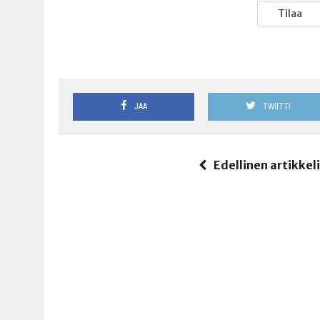
Tilaa
JAA
TWIITTI
Edellinen artikkel