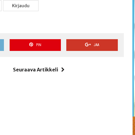
Kir­jau­du
PIN
JAA
i
Seuraava Artikkeli