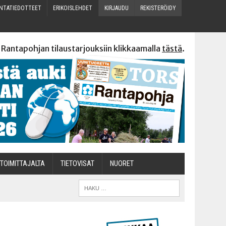
N­TA­TIE­DOT­TEET
ERI­KOIS­LEH­DET
KIR­JAU­DU
REKIS­TE­RÖI­DY
 Rantapohjan tilaustarjouksiin klikkaamalla
tästä
.
TOI­MIT­TA­JAL­TA
TIETOVISAT
NUO­RET