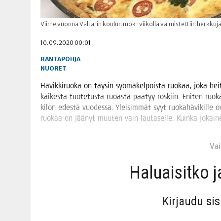
Viime vuonna Valtarin koulun mok-viikolla valmistettiin herkkuj
10.09.2020 00:01
RANTAPOHJA
NUORET
Hävik­ki­ruo­ka on täy­sin syö­mä­kel­pois­ta ruo­kaa, joka hei
kai­kes­ta tuo­te­tus­ta ruo­as­ta pää­tyy ros­kiin. Eni­ten ruo­
kilon edes­tä vuo­des­sa. Ylei­sim­mät syyt ruo­ka­hä­vi­kil­le o
ruo­kaa on jää­nyt muu­ten vain lau­ta­sel­le. Kuin­ka jokai
Vain
Haluai­sit­ko 
Kir­jau­du si