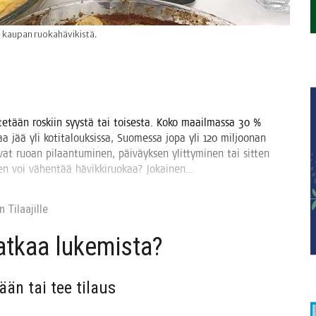
a kaupan ruokahävikistä.
­te­tään ros­kiin syys­tä tai toi­ses­ta. Koko maa­il­mas­sa 30 %
kaa jää yli koti­ta­louk­sis­sa, Suo­mes­sa jopa yli 120 mil­joo­nan
vat ruo­an pilaan­tu­mi­nen, päi­väyk­sen ylit­ty­mi­nen tai sit­ten
­nen voi vähen­tää hävik­ki­ruo­kaa? Jokainen…
 Tilaa­jil­le
jat­kaa lukemista?
sään tai tee tilaus