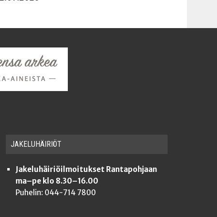
JAKE­LU­HÄI­RIÖT
Jakeluhäiriöilmoitukset Rantapohjaan
ma–pe klo 8.30–16.00
Puhelin: 044-714 7800