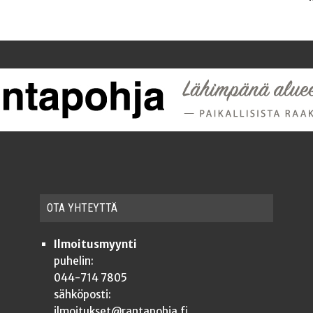
OTA YHTEYT­TÄ
Ilmoitusmyynti
puhelin:
044-714 7805
sähköposti:
ilmoitukset@rantapohja.fi