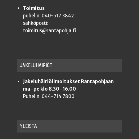
Toimitus
puhelin: 040-517 3842
sähköposti:
toimitus@rantapohja.fi
JAKE­LU­HÄI­RIÖT
Jakeluhäiriöilmoitukset Rantapohjaan
ma–pe klo 8.30–16.00
Puhelin: 044-714 7800
YLEISTÄ