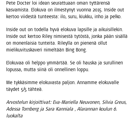
Pete Doc­ter loi idean seu­rat­tu­aan oman tyt­tä­ren­sä
kas­va­mis­ta. Elo­ku­va on ilmes­ty­nyt vuon­na 2015. Insi­de out
ker­too vii­des­tä tun­tees­ta: ilo, suru, kiuk­ku, inho ja pelko.
Insi­de out on todel­la hyvä elo­ku­va lap­sil­le ja aikui­sil­le­kin.
Insi­de out ker­too Riley nimi­ses­tä tytös­tä, jon­ka pään sisäl­lä
on monen­lai­sia tun­tei­ta. Rileyl­la on pie­ne­nä ollut
mie­li­ku­vi­tus­ka­ve­ri nimel­tään Bing Bong.
Elo­ku­vaa oli help­po ymmär­tää. Se oli haus­ka ja surul­li­nen
lopus­sa, mut­ta sii­nä oli onnel­li­nen loppu.
Me tyk­kä­sim­me elo­ku­vas­ta pal­jon. Annam­me elo­ku­val­le
täy­det 5/5 tähteä.
Arvos­te­lun kir­joit­ti­vat: Eva-Mariel­la Neu­vo­nen, Sil­via Greus,
Ades­sa Torn­berg ja Sara Kan­nia­la , Ala­ran­nan kou­lun 6.
luokalta