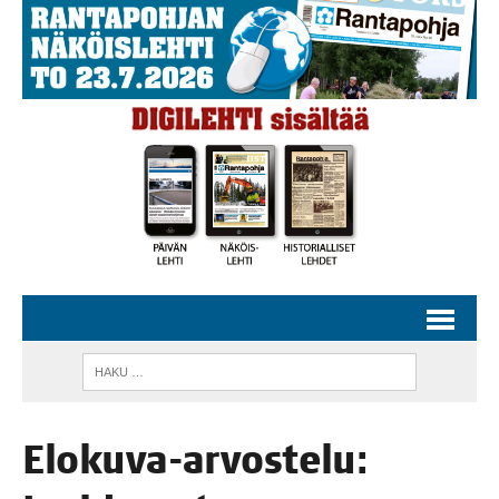
Elo­ku­va-arvos­te­lu: