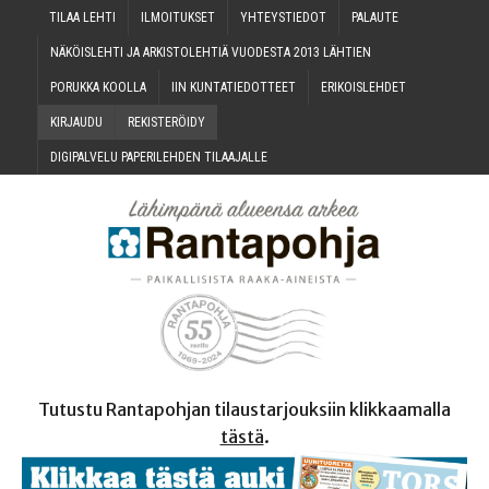
TILAA LEH­TI
ILMOI­TUK­SET
YHTEYS­TIE­DOT
PALAU­TE
NÄKÖIS­LEH­TI JA ARKIS­TO­LEH­TIÄ VUO­DES­TA 2013 LÄHTIEN
PORUK­KA KOOLLA
IIN KUN­TA­TIE­DOT­TEET
ERI­KOIS­LEH­DET
KIR­JAU­DU
REKIS­TE­RÖI­DY
DIGI­PAL­VE­LU PAPE­RI­LEH­DEN TILAAJALLE
Tutustu Rantapohjan tilaustarjouksiin klikkaamalla
tästä
.