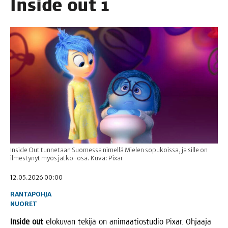
Insi­de out 1
Inside Out tunnetaan Suomessa nimellä Mielen sopukoissa, ja sille on
ilmestynyt myös jatko-osa. Kuva: Pixar
12.05.2026 00:00
RANTAPOHJA
NUORET
Insi­de out
elo­ku­van teki­jä on ani­maa­tios­tu­dio Pixar. Ohjaa­ja