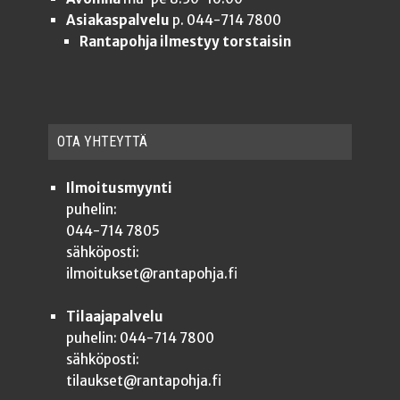
Asiakaspalvelu
p. 044-714 7800
Rantapohja ilmestyy torstaisin
OTA YHTEYT­TÄ
Ilmoitusmyynti
puhelin:
044-714 7805
sähköposti:
ilmoitukset@rantapohja.fi
Tilaajapalvelu
puhelin: 044-714 7800
sähköposti:
tilaukset@rantapohja.fi