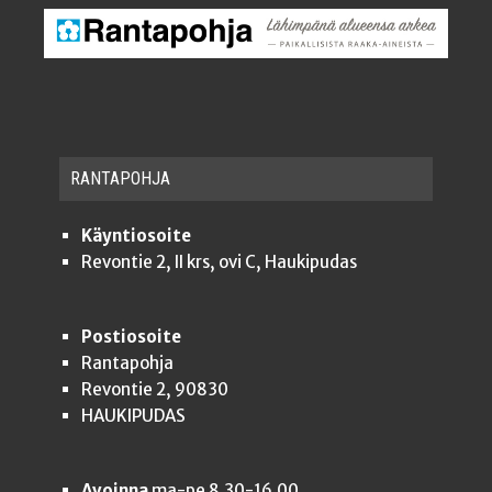
RAN­TA­POH­JA
Käyntiosoite
Revontie 2, II krs, ovi C, Haukipudas
Postiosoite
Rantapohja
Revontie 2, 90830
HAUKIPUDAS
Avoinna
ma-pe 8.30-16.00