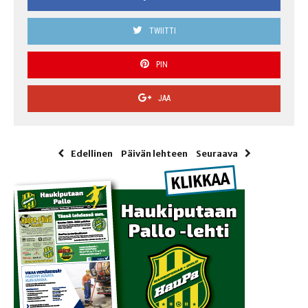
TWIITTI
PIN
JAA
Edellinen
Päivän lehteen
Seuraava