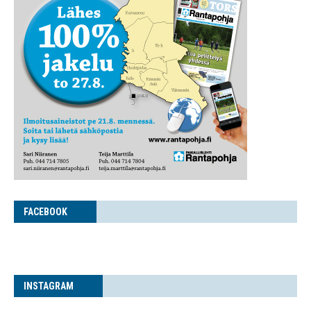
FACE­BOOK
INS­TA­GRAM