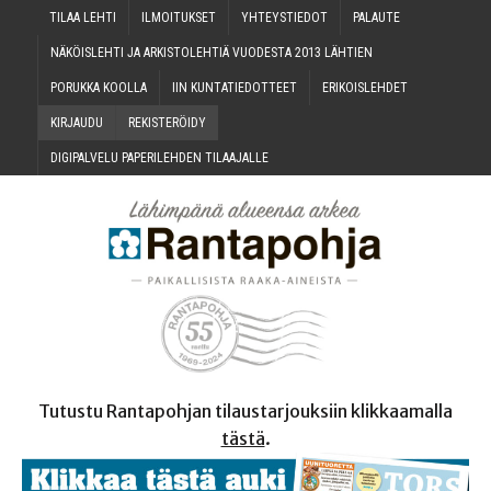
TILAA LEH­TI
ILMOI­TUK­SET
YHTEYS­TIE­DOT
PALAU­TE
NÄKÖIS­LEH­TI JA ARKIS­TO­LEH­TIÄ VUO­DES­TA 2013 LÄHTIEN
PORUK­KA KOOLLA
IIN KUN­TA­TIE­DOT­TEET
ERI­KOIS­LEH­DET
KIR­JAU­DU
REKIS­TE­RÖI­DY
DIGI­PAL­VE­LU PAPE­RI­LEH­DEN TILAAJALLE
Tutustu Rantapohjan tilaustarjouksiin klikkaamalla
tästä
.