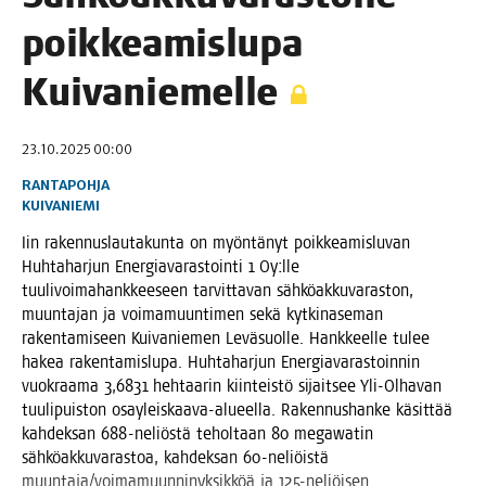
poik­kea­mis­lu­pa
Kuivaniemelle
23.10.2025 00:00
RANTAPOHJA
KUIVANIEMI
Iin raken­nus­lau­ta­kun­ta on myön­tä­nyt poik­kea­mis­lu­van
Huh­ta­har­jun Ener­gia­va­ras­toin­ti 1 Oy:lle
tuu­li­voi­ma­hank­kee­seen tar­vit­ta­van säh­kö­ak­ku­va­ras­ton,
muun­ta­jan ja voi­ma­muun­ti­men sekä kyt­ki­na­se­man
raken­ta­mi­seen Kui­va­nie­men Levä­suol­le. Hank­keel­le tulee
hakea raken­ta­mis­lu­pa. Huh­ta­har­jun Ener­gia­va­ras­toin­nin
vuo­kraa­ma 3,6831 heh­taa­rin kiin­teis­tö sijait­see Yli-Olha­van
tuu­li­puis­ton osay­leis­kaa­va-alu­eel­la. Raken­nus­han­ke käsit­tää
kah­dek­san 688-neliös­tä tehol­taan 80 megawa­tin
säh­kö­ak­ku­va­ras­toa, kah­dek­san 60-neliöis­tä
muuntaja/voimamuunninyksikköä ja 125-neliöi­sen