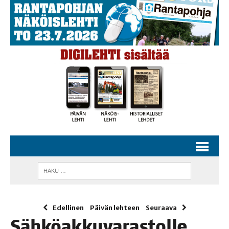
Edellinen
Päivän lehteen
Seuraava
Säh­kö­ak­ku­va­ras­tol­le