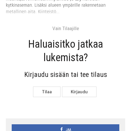
kyt­ki­na­se­man. Lisäk­si alu­een ympä­ril­le raken­ne­taan
metal­li­nen aita. Kiinteistö…
Vain Tilaa­jil­le
Haluai­sit­ko jat­kaa
lukemista?
Kir­jau­du sisään tai tee tilaus
Tilaa
Kir­jau­du
JAA