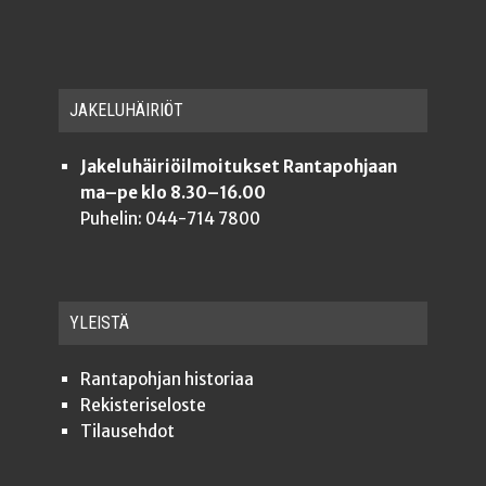
JAKE­LU­HÄI­RIÖT
Jakeluhäiriöilmoitukset Rantapohjaan
ma–pe klo 8.30–16.00
Puhelin: 044-714 7800
YLEISTÄ
Ran­ta­poh­jan historiaa
Rekis­te­ri­se­los­te
Tilauseh­dot