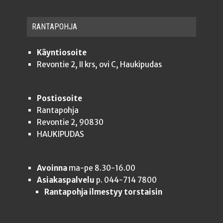
RAN­TA­POH­JA
Käyntiosoite
Revontie 2, II krs, ovi C, Haukipudas
Postiosoite
Rantapohja
Revontie 2, 90830
HAUKIPUDAS
Avoinna
ma-pe 8.30-16.00
Asiakaspalvelu
p. 044-714 7800
Rantapohja ilmestyy torstaisin